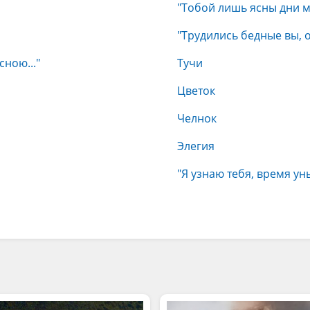
"Тобой лишь ясны дни мо
"Трудились бедные вы, от
ною..."
Тучи
Цветок
Челнок
Элегия
"Я узнаю тебя, время уны