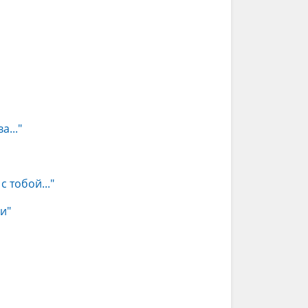
..."
 тобой..."
и"