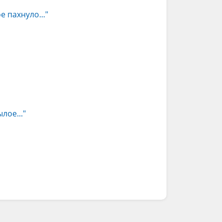
е пахнуло..."
лое..."