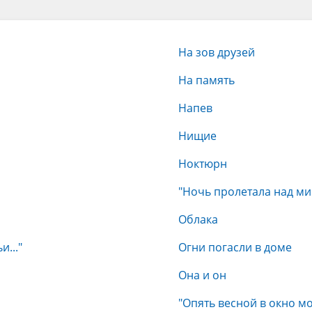
На зов друзей
На память
Напев
Нищие
Ноктюрн
"Ночь пролетала над мир
Облака
..."
Огни погасли в доме
Она и он
"Опять весной в окно мо