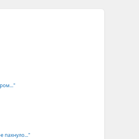
ом..."
е пахнуло..."