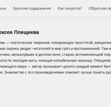
ихи
Краткие содержания
Как пишется?
Обратная с
ексея Плещеева
ва — поэтические творения, покоряющие простотой, эмоциона
кая лирика уводит читателей в мир грёз и воспоминаний. Там 
ичико, мелькнувшее в дачном окне; старик, вспоминающий пер
погосте; молодая мать, поющая колыбельную малышу. Плещеевс
ужающего мира — автор призывает ценить каждый момент быти
во. Знакомство с его произведениями поможет лучше понять рус