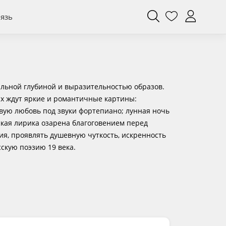
вязь
льной глубиной и выразительностью образов.
их ждут яркие и романтичные картины:
вую любовь под звуки фортепиано; лунная ночь
кая лирика озарена благоговением перед
я, проявлять душевную чуткость, искренность
скую поэзию 19 века.