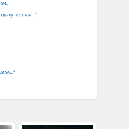
и..."
дыху не зная..."
лое..."