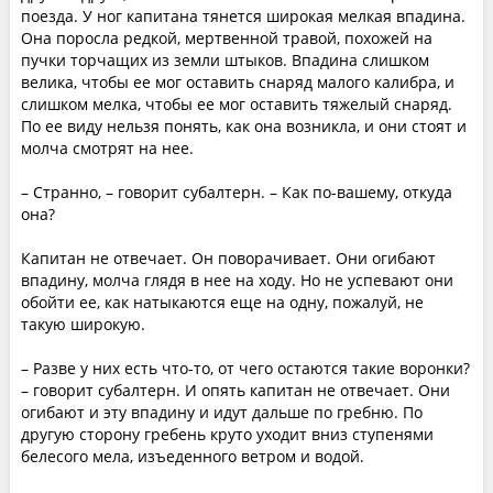
поезда. У ног капитана тянется широкая мелкая впадина.
Она поросла редкой, мертвенной травой, похожей на
пучки торчащих из земли штыков. Впадина слишком
велика, чтобы ее мог оставить снаряд малого калибра, и
слишком мелка, чтобы ее мог оставить тяжелый снаряд.
По ее виду нельзя понять, как она возникла, и они стоят и
молча смотрят на нее.
– Странно, – говорит субалтерн. – Как по-вашему, откуда
она?
Капитан не отвечает. Он поворачивает. Они огибают
впадину, молча глядя в нее на ходу. Но не успевают они
обойти ее, как натыкаются еще на одну, пожалуй, не
такую широкую.
– Разве у них есть что-то, от чего остаются такие воронки?
– говорит субалтерн. И опять капитан не отвечает. Они
огибают и эту впадину и идут дальше по гребню. По
другую сторону гребень круто уходит вниз ступенями
белесого мела, изъеденного ветром и водой.