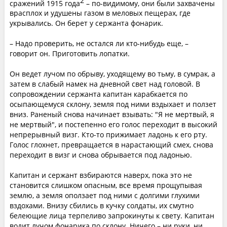
2
сражений 1915 года
– по-видимому, они были захвачены
врасплох и удушены газом в меловых пещерах, где
укрывались. Он берет у сержанта фонарик.
– Надо проверить, не остался ли кто-нибудь еще, –
говорит он. Приготовить лопатки.
Он ведет лучом по обрыву, уходящему во тьму, в сумрак, а
затем в слабый намек на дневной свет над головой. В
сопровождении сержанта капитан карабкается по
осыпающемуся склону, земля под ними вздыхает и ползет
вниз. Раненый снова начинает взывать: "Я не мертвый, я
не мертвый", и постепенно его голос переходит в высокий
непрерывный визг. Кто-то прижимает ладонь к его рту.
Голос глохнет, превращается в нарастающий смех, снова
переходит в визг и снова обрывается под ладонью.
Капитан и сержант взбираются наверх, пока это не
становится слишком опасным, все время прощупывая
землю, а земля оползает под ними с долгими глухими
вздохами. Внизу сбились в кучку солдаты, их смутно
белеющие лица терпеливо запрокинуты к свету. Капитан
водит лучом фонарика по склону. Ничего – ни руки, ни