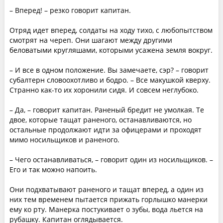
– Вперед! – резко говорит капитан.
Отряд идет вперед, солдаты на ходу тихо, с любопытством
смотрят на череп. Они шагают между другими
беловатыми кругляшами, которыми усажена земля вокруг.
– И все в одном положение. Вы замечаете, сэр? – говорит
субалтерн словоохотливо и бодро. – Все макушкой кверху.
Странно как-то их хоронили сидя. И совсем неглубоко.
– Да, – говорит капитан. Раненый бредит не умолкая. Те
двое, которые тащат раненого, останавливаются, но
остальные продолжают идти за офицерами и проходят
мимо носильщиков и раненого.
– Чего останавливаться, – говорит один из носильщиков. –
Его и так можно напоить.
Они подхватывают раненого и тащат вперед, а один из
них тем временем пытается прижать горлышко манерки
ему ко рту. Манерка постукивает о зубы, вода льется на
рубашку. Капитан оглядывается.