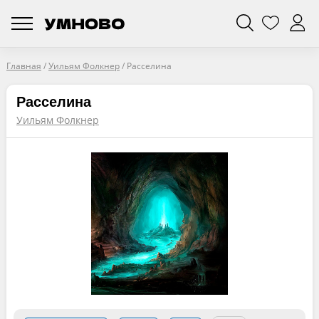
Главная
/
Уильям Фолкнер
/
Расселина
Расселина
Уильям Фолкнер