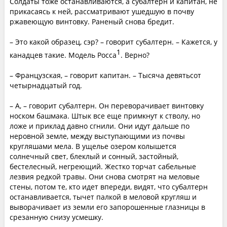
Солдаты тоже останавливаются, а субалтерн и капитан, не
прикасаясь к ней, рассматривают ушедшую в почву
ржавеющую винтовку. Раненый снова бредит.
– Это какой образец, сэр? – говорит субалтерн. – Кажется, у
1
канадцев такие. Модель Росса
. Верно?
– Французская, – говорит капитан. – Тысяча девятьсот
четырнадцатый год.
– А, – говорит субалтерн. Он переворачивает винтовку
носком башмака. Штык все еще примкнут к стволу, но
ложе и приклад давно сгнили. Они идут дальше по
неровной земле, между выступающими из почвы
кругляшами мела. В ущелье озером колышется
солнечный свет, блеклый и сонный, застойный,
бестелесный, негреющий. Жестко торчат сабельные
лезвия редкой травы. Они снова смотрят на меловые
стены, потом те, кто идет впереди, видят, что субалтерн
останавливается, тычет палкой в меловой кругляш и
выворачивает из земли его запорошенные глазницы в
срезанную снизу усмешку.