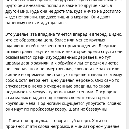
будто они внезапно попали в какие-то другие края, в
другой мир, куда она не достигла, куда ничто не достигло,
– где нет жизни, где даже тишина мертва. Они дают
раненому пить и идут дальше.
Это ущелье, эта впадина тянется вперед и вперед. Видно,
что ее образовала цепь более или менее круглых
вдавленностей неизвестного происхождения. Бледные
штыки травы секут их ноги, и некоторое время спустя они
оказываются среди изуродованных деревьев, но тут
шрамы давно зажили, и к обрубкам льнет редкая листва,
не зеленая, но и не омертвевшая, словно и ее захватило
зияние во времени; листья сухо перешептываются между
собой, хотя ветра нет. Дно ущелья неровно. Оно само то
спускается в неясно очерченные впадины, то снова
поднимается между ступенчатыми стенами. Посредине
этих малых впадин под тонким слоем почвы торчат
кругляши мела. Под ногами ощущается упругость, словно
они идут по пробковому ковру. Шаги их беззвучны.
– Приятная прогулка, – говорит субалтерн. Хотя он
произносит эти слова негромко, в миниатюрном ущелье