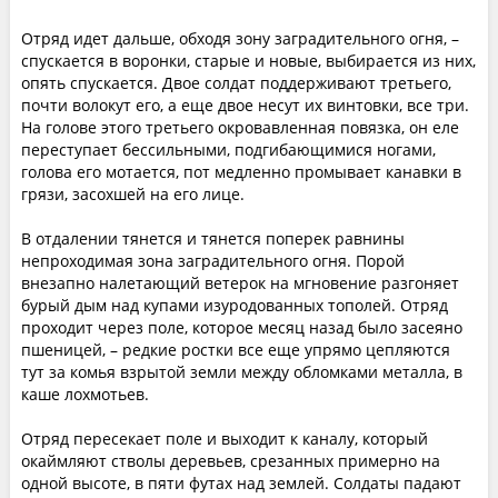
Отряд идет дальше, обходя зону заградительного огня, –
спускается в воронки, старые и новые, выбирается из них,
опять спускается. Двое солдат поддерживают третьего,
почти волокут его, а еще двое несут их винтовки, все три.
На голове этого третьего окровавленная повязка, он еле
переступает бессильными, подгибающимися ногами,
голова его мотается, пот медленно промывает канавки в
грязи, засохшей на его лице.
В отдалении тянется и тянется поперек равнины
непроходимая зона заградительного огня. Порой
внезапно налетающий ветерок на мгновение разгоняет
бурый дым над купами изуродованных тополей. Отряд
проходит через поле, которое месяц назад было засеяно
пшеницей, – редкие ростки все еще упрямо цепляются
тут за комья взрытой земли между обломками металла, в
каше лохмотьев.
Отряд пересекает поле и выходит к каналу, который
окаймляют стволы деревьев, срезанных примерно на
одной высоте, в пяти футах над землей. Солдаты падают