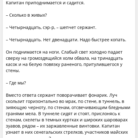
Капитан приподнимается и садится.
– Сколько в живых?
– Четырнадцать, сэр-р, – шепчет сержант.
– Четырнадцать. Нет двенадцати. Надо быстрее копать.
Он поднимается на ноги. Слабый свет холодно падает
сверху на громоздящийся холм обвала, на тринадцать
касок и на белую повязку раненого, притулившегося у
стены.
– Где мы?
Вместо ответа сержант поворачивает фонарик. Луч
скользит горизонтально во мрак, по стене, в туннель, в
зияющую черноту, по стенам, отсвечивающим бледными
гранями мела. В туннеле сидят и стоят, прислонясь к
стенам, скелеты в темных куртках и широких шароварах
зуавов, рядом – их заржавленные винтовки. Капитан
узнает в них сенегальских стрелков, участников майских