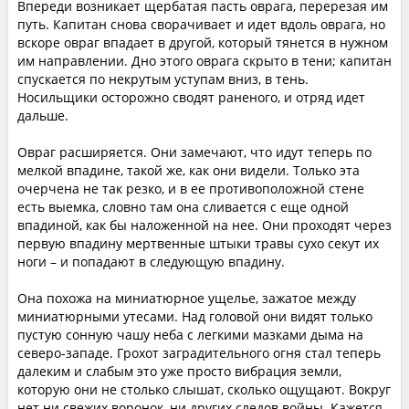
Впереди возникает щербатая пасть оврага, перерезая им
путь. Капитан снова сворачивает и идет вдоль оврага, но
вскоре овраг впадает в другой, который тянется в нужном
им направлении. Дно этого оврага скрыто в тени; капитан
спускается по некрутым уступам вниз, в тень.
Носильщики осторожно сводят раненого, и отряд идет
дальше.
Овраг расширяется. Они замечают, что идут теперь по
мелкой впадине, такой же, как они видели. Только эта
очерчена не так резко, и в ее противоположной стене
есть выемка, словно там она сливается с еще одной
впадиной, как бы наложенной на нее. Они проходят через
первую впадину мертвенные штыки травы сухо секут их
ноги – и попадают в следующую впадину.
Она похожа на миниатюрное ущелье, зажатое между
миниатюрными утесами. Над головой они видят только
пустую сонную чашу неба с легкими мазками дыма на
северо-западе. Грохот заградительного огня стал теперь
далеким и слабым это уже просто вибрация земли,
которую они не столько слышат, сколько ощущают. Вокруг
нет ни свежих воронок, ни других следов войны. Кажется,