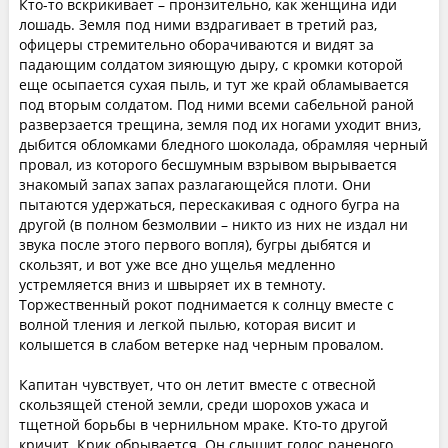
Кто-то вскрикивает – пронзительно, как женщина иди
лошадь. Земля под ними вздрагивает в третий раз,
офицеры стремительно оборачиваются и видят за
падающим солдатом зияющую дыру, с кромки которой
еще осыпается сухая пыль, и тут же край обламывается
под вторым солдатом. Под ними всеми сабельной раной
разверзается трещина, земля под их ногами уходит вниз,
дыбится обломками бледного шоколада, обрамляя черный
провал, из которого бесшумным взрывом вырывается
знакомый запах запах разлагающейся плоти. Они
пытаются удержаться, перескакивая с одного бугра на
другой (в полном безмолвии – никто из них не издал ни
звука после этого первого вопля), бугры дыбятся и
скользят, и вот уже все дно ущелья медленно
устремляется вниз и швыряет их в темноту.
Торжественный рокот поднимается к солнцу вместе с
волной тления и легкой пылью, которая висит и
колышется в слабом ветерке над черным провалом.
Капитан чувствует, что он летит вместе с отвесной
скользящей стеной земли, среди шорохов ужаса и
тщетной борьбы в чернильном мраке. Кто-то другой
кричит. Крик обрывается. Он слышит голос раненого,