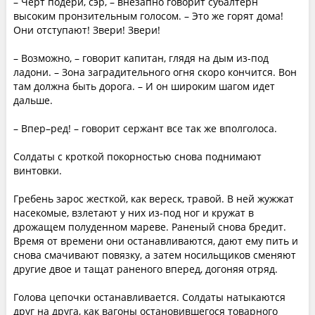
– Черт подери, сэр, – внезапно говорит субалтерн
высоким пронзительным голосом. – Это же горят дома!
Они отступают! Звери! Звери!
– Возможно, – говорит капитан, глядя на дым из-под
ладони. – Зона заградительного огня скоро кончится. Вон
там должна быть дорога. – И он широким шагом идет
дальше.
– Впер–ред! – говорит сержант все так же вполголоса.
Солдаты с кроткой покорностью снова поднимают
винтовки.
Гребень зарос жесткой, как вереск, травой. В ней жужжат
насекомые, взлетают у них из-под ног и кружат в
дрожащем полуденном мареве. Раненый снова бредит.
Время от времени они останавливаются, дают ему пить и
снова смачивают повязку, а затем носильщиков сменяют
другие двое и тащат раненого вперед, догоняя отряд.
Голова цепочки останавливается. Солдаты натыкаются
друг на друга, как вагоны остановившегося товарного