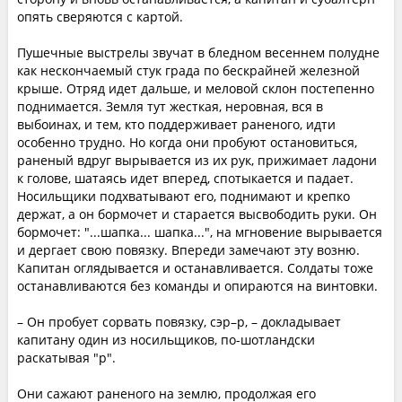
опять сверяются с картой.
Пушечные выстрелы звучат в бледном весеннем полудне
как нескончаемый стук града по бескрайней железной
крыше. Отряд идет дальше, и меловой склон постепенно
поднимается. Земля тут жесткая, неровная, вся в
выбоинах, и тем, кто поддерживает раненого, идти
особенно трудно. Но когда они пробуют остановиться,
раненый вдруг вырывается из их рук, прижимает ладони
к голове, шатаясь идет вперед, спотыкается и падает.
Носильщики подхватывают его, поднимают и крепко
держат, а он бормочет и старается высвободить руки. Он
бормочет: "...шапка... шапка...", на мгновение вырывается
и дергает свою повязку. Впереди замечают эту возню.
Капитан оглядывается и останавливается. Солдаты тоже
останавливаются без команды и опираются на винтовки.
– Он пробует сорвать повязку, сэр–р, – докладывает
капитану один из носильщиков, по-шотландски
раскатывая "р".
Они сажают раненого на землю, продолжая его