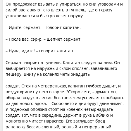
Он продолжает взывать и упираться, но они уговорами и
силой заставляют его влезть в туннель, где он сразу
успокаивается и быстро лезет наружу.
– Идите, сержант, – говорит капитан.
– После вас, сэр-р, – шепчет сержант.
– Ну-ка, идите! – говорит капитан.
Сержант ныряет в туннель. Капитан следует за ним. Он
выбирается на наружный склон оползня, завалившего
пещеру. Внизу на коленях четырнадцать
солдат. Стоя на четвереньках, капитан глубоко дышит, и
воздух хрипит у него в горле. "Скоро лето, – думает он,
вбирая воздух в легкие быстрее, чем успевает освободить
их для нового вдоха. – Скоро лето и дни будут длинными".
У подножья оползня стоят на коленях четырнадцать
солдат. Тот, что в середине, держит в руке Библию и
монотонно читает нараспев. Его заглушает бред
раненого, бессмысленный, ровный и непрерывный.