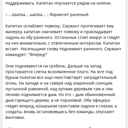
поддерживать. Капитан опускается рядом на колени.
– ...Шапка... шапка... – бормочет раненый.
Капитан ослабляет повязку. Сержант протягивает ему
манерку, капитан смачивает повязку и прикладывает
ладонь ко лбу раненого. Остальные стоят вокруг и глядят
на них внимательно, с отвлеченным интересом. Капитан
встает. Носильщики снова поднимают раненого. Сержант
командует: "Вперед!"
Они поднимаются на гребень. Дальше на запад
простирается слегка всхолмленное плато. На юге под
бурым пологом все еще неистовствует заградительный
огонь. На западе и на севере над озаренной солнцем
пустынной равниной, над купами деревьев там и сям
лениво поднимается дым. Но это – дым обыкновенный,
дым горящего дерева, а не пороховой. Оба офицера
глядят вперед, козырьком приставив ладони к глазам, а
солдаты, вновь остановившись без команды, опускают
винтовки.