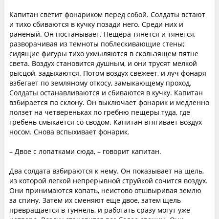
Капитан светит фонариком перед собой. Солдаты встают
и тихо сбиваются в кучку позади него. Среди них и
раненый. Он постанывает. Пещера тянется и тянется,
разворачивая из темноты поблескивающие стены;
сидящие фигуры тихо ухмыляются в скользящем пятне
света. Воздух становится душным, и они трусят мелкой
рысцой, задыхаются. Потом воздух свежеет, и луч фонаря
взбегает по земляному откосу, замыкающему проход.
Солдаты останавливаются и сбиваются в кучку. Капитан
взбирается по склону. Он выключает фонарик и медленно
ползет на четвереньках по гребню пещеры туда, где
гребень смыкается со сводом. Капитан втягивает воздух
носом. Снова вспыхивает фонарик.
– Двое с лопатками сюда, – говорит капитан.
Два солдата взбираются к нему. Он показывает на щель,
из которой легкой непрерывной струйкой сочится воздух.
Они принимаются копать, неистово отшвыривая землю
за спину. Затем их сменяют еще двое, затем щель
превращается в туннель, и работать сразу могут уже