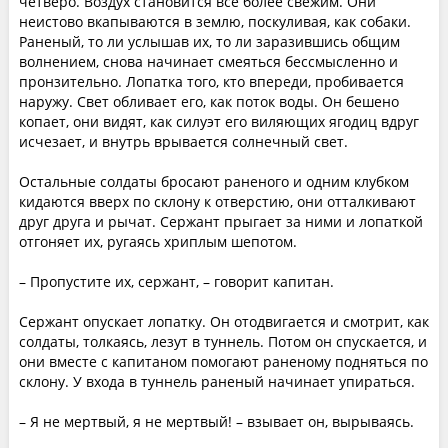
четверо. Воздух становится все более свежим. Они
неистово вкапываются в землю, поскуливая, как собаки.
Раненый, то ли услышав их, то ли заразившись общим
волнением, снова начинает смеяться бессмысленно и
пронзительно. Лопатка того, кто впереди, пробивается
наружу. Свет обливает его, как поток воды. Он бешено
копает, они видят, как силуэт его виляющих ягодиц вдруг
исчезает, и внутрь врывается солнечный свет.
Остальные солдаты бросают раненого и одним клубком
кидаются вверх по склону к отверстию, они отталкивают
друг друга и рычат. Сержант прыгает за ними и лопаткой
отгоняет их, ругаясь хриплым шепотом.
– Пропустите их, сержант, – говорит капитан.
Сержант опускает лопатку. Он отодвигается и смотрит, как
солдаты, толкаясь, лезут в туннель. Потом он спускается, и
они вместе с капитаном помогают раненому подняться по
склону. У входа в туннель раненый начинает упираться.
– Я не мертвый, я не мертвый! – взывает он, вырываясь.