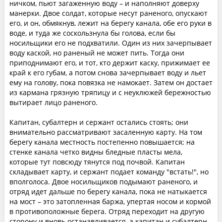
ничком, пьют загаженную воду – и наполняют доверху
манерки. Двое солдат, которые несут раненого, опускают
его, и он, обмякнув, лежит на берегу канала, обе его руки в
воде, и туда же соскользнула бы голова, если бы
носильщики его не подхватили. Один из них зачерпывает
воду каской, но раненый не может пить. Тогда они
приподнимают его, и тот, кто держит каску, прижимает ее
край к его губам, а потом снова зачерпывает воду и льет
ему на голову, пока повязка не намокает. Затем он достает
из кармана грязную тряпицу и с неуклюжей бережностью
вытирает лицо раненого.
Капитан, субалтерн и сержант остались стоять; они
внимательно рассматривают засаленную карту. На том
берегу канала местность постепенно повышается; на
стенке канала четко видны бледные пласты мела,
которые тут повсюду тянутся под почвой. Капитан
складывает карту, и сержант подает команду "встать!", но
вполголоса. Двое носильщиков подымают раненого, и
отряд идет дальше по берегу канала, пока не натыкается
на мост – это затопленная баржа, упертая носом и кормой
в противоположные берега. Отряд переходит на другую
сторону и вновь останавливается, а капитан и субалтерн