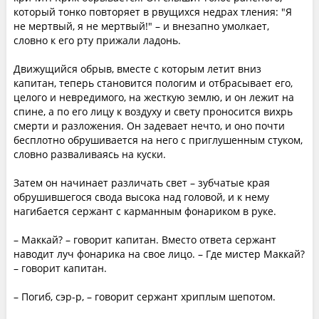
который тонко повторяет в рвущихся недрах тления: "Я
не мертвый, я не мертвый!" – и внезапно умолкает,
словно к его рту прижали ладонь.
Движущийся обрыв, вместе с которым летит вниз
капитан, теперь становится пологим и отбрасывает его,
целого и невредимого, на жесткую землю, и он лежит на
спине, а по его лицу к воздуху и свету проносится вихрь
смерти и разложения. Он задевает нечто, и оно почти
бесплотно обрушивается на него с приглушенным стуком,
словно разваливаясь на куски.
Затем он начинает различать свет – зубчатые края
обрушившегося свода высока над головой, и к нему
нагибается сержант с карманным фонариком в руке.
– Маккай? – говорит капитан. Вместо ответа сержант
наводит луч фонарика на свое лицо. – Где мистер Маккай?
– говорит капитан.
– Погиб, сэр-р, – говорит сержант хриплым шепотом.