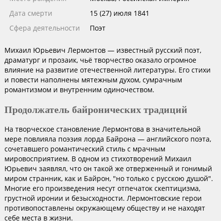
Дата смерти
15 (27) июля 1841
Сфера деятельности
Поэт
Михаил Юрьевич Лермонтов — известный русский поэт,
драматург и прозаик, чьё творчество оказало огромное
влияние на развитие отечественной литературы. Его стихи
и повести наполнены мятежным духом, сумрачным
романтизмом и внутренним одиночеством.
Продолжатель байронических традиций
На творческое становление Лермонтова в значительной
мере повлияла поэзия лорда Байрона — английского поэта,
сочетавшего романтический стиль с мрачным
мировосприятием. В одном из стихотворений Михаил
Юрьевич заявлял, что он такой же отверженный и гонимый
миром странник, как и Байрон, "но только с русскою душой".
Многие его произведения несут отпечаток скептицизма,
грустной иронии и безысходности. Лермонтовские герои
противопоставлены окружающему обществу и не находят
себе места в жизни.