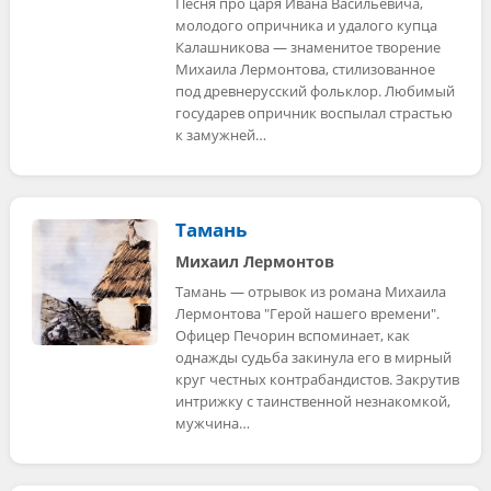
Песня про царя Ивана Васильевича,
молодого опричника и удалого купца
Калашникова — знаменитое творение
Михаила Лермонтова, стилизованное
под древнерусский фольклор. Любимый
государев опричник воспылал страстью
к замужней…
Тамань
Михаил Лермонтов
Тамань — отрывок из романа Михаила
Лермонтова "Герой нашего времени".
Офицер Печорин вспоминает, как
однажды судьба закинула его в мирный
круг честных контрабандистов. Закрутив
интрижку с таинственной незнакомкой,
мужчина…