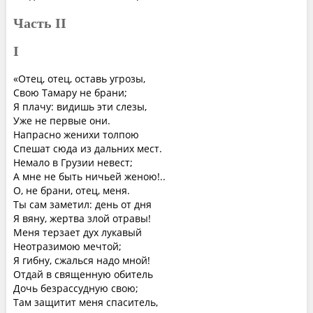
Часть II
I
«Отец, отец, оставь угрозы,
Свою Тамару не брани;
Я плачу: видишь эти слезы,
Уже не первые они.
Напрасно женихи толпою
Спешат сюда из дальних мест.
Немало в Грузии невест;
А мне не быть ничьей женою!..
О, не брани, отец, меня.
Ты сам заметил: день от дня
Я вяну, жертва злой отравы!
Меня терзает дух лукавый
Неотразимою мечтой;
Я гибну, сжалься надо мной!
Отдай в священную обитель
Дочь безрассудную свою;
Там защитит меня спаситель,