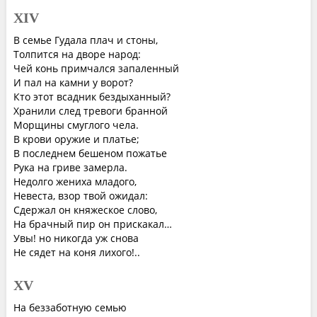
XIV
В семье Гудала плач и стоны,
Толпится на дворе народ:
Чей конь примчался запаленный
И пал на камни у ворот?
Кто этот всадник бездыханный?
Хранили след тревоги бранной
Морщины смуглого чела.
В крови оружие и платье;
В последнем бешеном пожатье
Рука на гриве замерла.
Недолго жениха младого,
Невеста, взор твой ожидал:
Сдержал он княжеское слово,
На брачный пир он прискакал…
Увы! но никогда уж снова
Не сядет на коня лихого!..
XV
На беззаботную семью