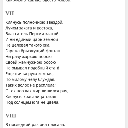
VII
Клянусь полночною звездой,
Лучом заката и востока,
Властитель Персии златой
И ни единый царь земной
Не целовал такого ока;
Гарема брызжущий фонтан
Ни разу жаркою порою
Своей жемчужною росою
Не омывал подобный стан!
Еще ничья рука земная,
По милому челу блуждая,
Таких волос не расплела;
С тех пор как мир лишился рая,
Клянусь, красавица такая
Под солнцем юга не цвела.
VIII
В последний раз она плясала.