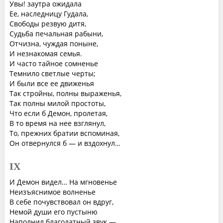
Увы! заутра ожидала
Ее, наследницу Гудала,
Свободы резвую дитя,
Судьба печальная рабыни,
Отчизна, чуждая поныне,
И незнакомая семья.
И часто тайное сомненье
Темнило светлые черты;
И были все ее движенья
Так стройны, полны выраженья,
Так полны милой простоты,
Что если б Демон, пролетая,
В то время на нее взглянул,
То, прежних братии вспоминая,
Он отвернулся б — и вздохнул…
IX
И Демон видел… На мгновенье
Неизъяснимое волненье
В себе почувствовал он вдруг,
Немой души его пустыню
Наполнил благодатный звук —