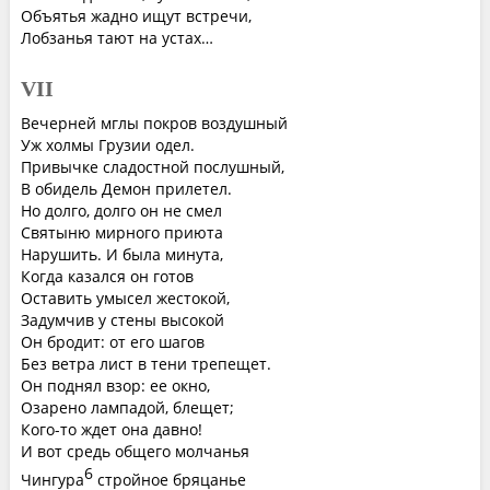
Объятья жадно ищут встречи,
Лобзанья тают на устах…
VII
Вечерней мглы покров воздушный
Уж холмы Грузии одел.
Привычке сладостной послушный,
В обидель Демон прилетел.
Но долго, долго он не смел
Святыню мирного приюта
Нарушить. И была минута,
Когда казался он готов
Оставить умысел жестокой,
Задумчив у стены высокой
Он бродит: от его шагов
Без ветра лист в тени трепещет.
Он поднял взор: ее окно,
Озарено лампадой, блещет;
Кого-то ждет она давно!
И вот средь общего молчанья
6
Чингура
стройное бряцанье