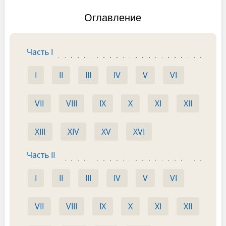
Оглавление
Часть I
I
II
III
IV
V
VI
VII
VIII
IX
X
XI
XII
XIII
XIV
XV
XVI
Часть II
I
II
III
IV
V
VI
VII
VIII
IX
X
XI
XII