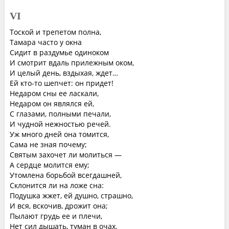
VI
Тоской и трепетом полна,
Тамара часто у окна
Сидит в раздумье одиноком
И смотрит вдаль прилежным оком,
И целый день, вздыхая, ждет…
Ей кто-то шепчет: он придет!
Недаром сны ее ласкали,
Недаром он являлся ей,
С глазами, полными печали,
И чудной нежностью речей.
Уж много дней она томится,
Сама не зная почему;
Святым захочет ли молиться —
А сердце молится ему;
Утомлена борьбой всегдашней,
Склонится ли на ложе сна:
Подушка жжет, ей душно, страшно,
И вся, вскочив, дрожит она;
Пылают грудь ее и плечи,
Нет сил дышать, туман в очах,