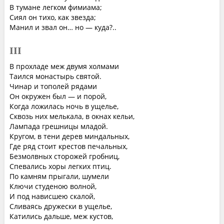
В тумане легком фимиама;
Сиял он тихо, как звезда;
Манил и звал он… но — куда?..
III
В прохладе меж двумя холмами
Таился монастырь святой.
Чинар и тополей рядами
Он окружен был — и порой,
Когда ложилась ночь в ущелье,
Сквозь них мелькала, в окнах кельи,
Лампада грешницы младой.
Кругом, в тени дерев миндальных,
Где ряд стоит крестов печальных,
Безмолвных сторожей гробниц,
Спевались хоры легких птиц.
По камням прыгали, шумели
Ключи студеною волной,
И под нависшею скалой,
Сливаясь дружески в ущелье,
Катились дальше, меж кустов,