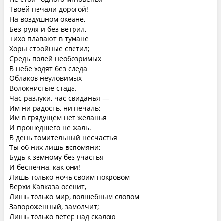
Твоей печали дорогой!
На воздушном океане,
Без руля и без ветрил,
Тихо плавают в тумане
Хоры стройные светил;
Средь полей необозримых
В небе ходят без следа
Облаков неуловимых
Волокнистые стада.
Час разлуки, час свиданья —
Им ни радость, ни печаль;
Им в грядущем нет желанья
И прошедшего не жаль.
В день томительный несчастья
Ты об них лишь вспомяни;
Будь к земному без участья
И беспечна, как они!
Лишь только ночь своим покровом
Верхи Кавказа осенит,
Лишь только мир, волшебным словом
Завороженный, замолчит;
Лишь только ветер над скалою