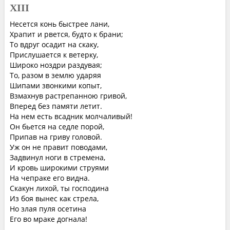
XIII
Несется конь быстрее лани,
Храпит и рвется, будто к брани;
То вдруг осадит на скаку,
Прислушается к ветерку,
Широко ноздри раздувая;
То, разом в землю ударяя
Шипами звонкими копыт,
Взмахнув растрепанною гривой,
Вперед без памяти летит.
На нем есть всадник молчаливый!
Он бьется на седле порой,
Припав на гриву головой.
Уж он не правит поводами,
Задвинул ноги в стремена,
И кровь широкими струями
На чепраке его видна.
Скакун лихой, ты господина
Из боя вынес как стрела,
Но злая пуля осетина
Его во мраке догнала!