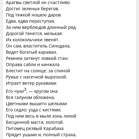
Арагвы светлой он счастливо
Достиг зеленых берегов.
Под тяжкой ношею даров
Едва, едва переступая,
За ним верблюдов длинный ряд
Дорогой тянется, мелькая:
Их колокольчики звенят.
Он сам, властитель Синодала,
Ведет богатый караван.
Ремнем затянут ловкий стан;
Оправа сабли и кинжала
Блестит на солнце; за спиной
Ружье с насечкой вырезной.
Играет ветер рукавами
3
Его чухи
, — кругом она
Вся галуном обложена.
Цветными вышито шелками
Его седло; узда с кистями;
Под ним весь в мыле конь лихой
Бесценной масти, золотой.
Питомец резвый Карабаха
Прядет ушьми и, полный страха,