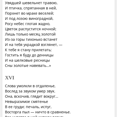
Увядшей шевельнет травою,
И птичка, спрятанная в ней,
Порхнет во мраке веселей;
И под лозою виноградной,
Росу небес глотая жадно,
Цветок распустится ночной;
Лишь только месяц золотой
Из-за горы тихонько встанет
И на тебя украдкой взглянет, —
К тебе я стану прилетать;
Гостить я буду до денницы
И на шелковые ресницы
Сны золотые навевать…»
XVI
Слова умолкли в отдаленье,
Вослед за звуком умер звук.
Она, вскочив, глядит вокруг…
Невыразимое смятенье
В ее груди; печаль, испуг,
Восторга пыл — ничто в сравненье.