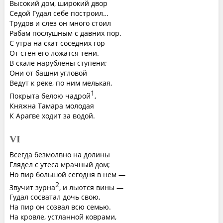
Высокий дом, широкий двор
Седой Гудал себе построил…
Трудов и слез он много стоил
Рабам послушным с давних пор.
С утра на скат соседних гор
От стен его ложатся тени.
В скале нарублены ступени;
Они от башни угловой
Ведут к реке, по ним мелькая,
1
Покрыта белою чадрой
,
Княжна Тамара молодая
К Арагве ходит за водой.
VI
Всегда безмолвно на долины
Глядел с утеса мрачный дом;
Но пир большой сегодня в нем —
2
Звучит зурна
, и льются вины —
Гудал сосватал дочь свою,
На пир он созвал всю семью.
На кровле, устланной коврами,