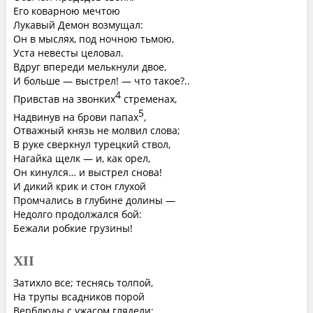
Его коварною мечтою
Лукавый Демон возмущал:
Он в мыслях, под ночною тьмою,
Уста невесты целовал.
Вдруг впереди мелькнули двое,
И больше — выстрел! — что такое?..
4
Привстав на звонких
стременах,
5
Надвинув на брови папах
,
Отважный князь не молвил слова;
В руке сверкнул турецкий ствол,
Нагайка щелк — и, как орел,
Он кинулся… и выстрел снова!
И дикий крик и стон глухой
Промчались в глубине долины —
Недолго продолжался бой:
Бежали робкие грузины!
XII
Затихло все; теснясь толпой,
На трупы всадников порой
Верблюды с ужасом глядели;