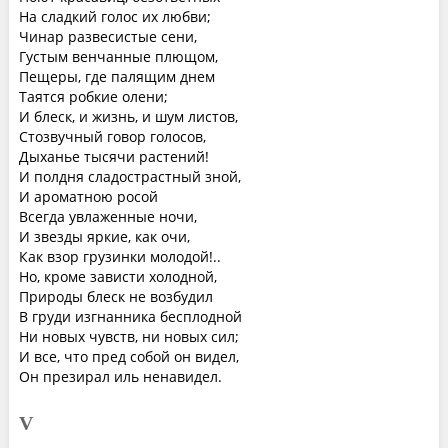
На сладкий голос их любви;
Чинар развесистые сени,
Густым венчанные плющом,
Пещеры, где палящим днем
Таятся робкие олени;
И блеск, и жизнь, и шум листов,
Стозвучный говор голосов,
Дыханье тысячи растений!
И полдня сладострастный зной,
И ароматною росой
Всегда увлаженные ночи,
И звезды яркие, как очи,
Как взор грузинки молодой!..
Но, кроме зависти холодной,
Природы блеск не возбудил
В груди изгнанника бесплодной
Ни новых чувств, ни новых сил;
И все, что пред собой он видел,
Он презирал иль ненавидел.
V