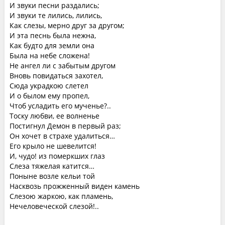
И звуки песни раздались;
И звуки те лились, лились,
Как слезы, мерно друг за другом;
И эта песнь была нежна,
Как будто для земли она
Была на небе сложена!
Не ангел ли с забытым другом
Вновь повидаться захотел,
Сюда украдкою слетел
И о былом ему пропел,
Чтоб усладить его мученье?..
Тоску любви, ее волненье
Постигнул Демон в первый раз;
Он хочет в страхе удалиться…
Его крыло не шевелится!
И, чудо! из померкших глаз
Слеза тяжелая катится…
Поныне возле кельи той
Насквозь прожженный виден камень
Слезою жаркою, как пламень,
Нечеловеческой слезой!..