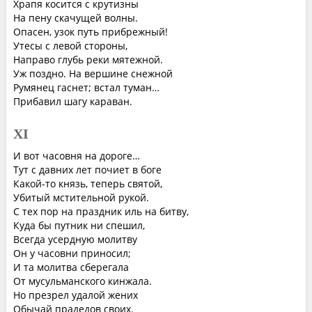
Храпя косится с крутизны
На пену скачущей волны.
Опасен, узок путь прибрежный!
Утесы с левой стороны,
Направо глубь реки мятежной.
Уж поздно. На вершине снежной
Румянец гаснет; встал туман…
Прибавил шагу караван.
XI
И вот часовня на дороге…
Тут с давних лет почиет в боге
Какой-то князь, теперь святой,
Убитый мстительной рукой.
С тех пор на праздник иль на битву,
Куда бы путник ни спешил,
Всегда усердную молитву
Он у часовни приносил;
И та молитва сберегала
От мусульманского кинжала.
Но презрел удалой жених
Обычай прадедов своих.