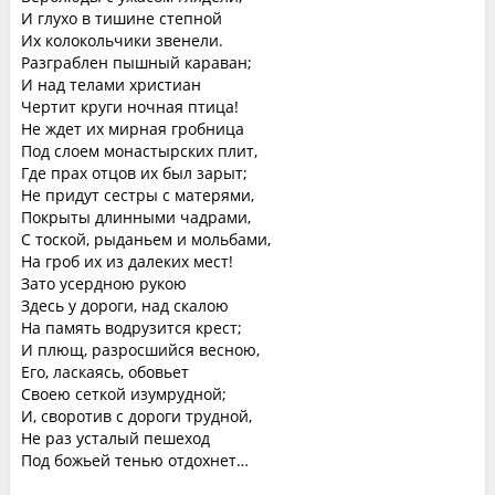
И глухо в тишине степной
Их колокольчики звенели.
Разграблен пышный караван;
И над телами христиан
Чертит круги ночная птица!
Не ждет их мирная гробница
Под слоем монастырских плит,
Где прах отцов их был зарыт;
Не придут сестры с матерями,
Покрыты длинными чадрами,
С тоской, рыданьем и мольбами,
На гроб их из далеких мест!
Зато усердною рукою
Здесь у дороги, над скалою
На память водрузится крест;
И плющ, разросшийся весною,
Его, ласкаясь, обовьет
Своею сеткой изумрудной;
И, своротив с дороги трудной,
Не раз усталый пешеход
Под божьей тенью отдохнет…