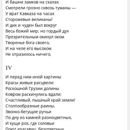
И башни замков на скалах
Смотрели грозно сквозь туманы —
У врат Кавказа на часах
Сторожевые великаны!
И дик и чуден был вокруг
Весь божий мир; но гордый дух
Презрительным окинул оком
Творенье бога своего,
И на челе его высоком
Не отразилось ничего,
IV
И перед ним иной картины
Красы живые расцвели:
Роскошной Грузии долины
Ковром раскинулись вдали;
Счастливый, пышный край земли!
Столпообразные раины,
Звонко-бегущие ручьи
По дну из камней разноцветных,
И кущи роз, где соловьи
Поют красавиц, безответных