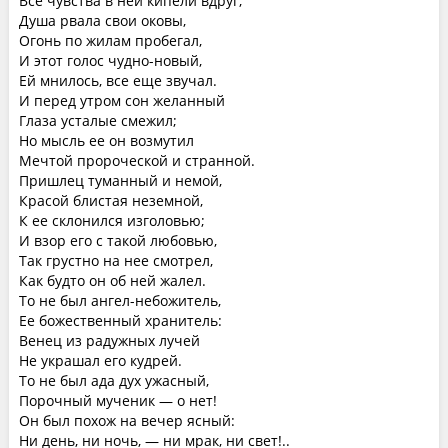
Все чувства в ней кипели вдруг;
Душа рвала свои оковы,
Огонь по жилам пробегал,
И этот голос чудно-новый,
Ей мнилось, все еще звучал.
И перед утром сон желанный
Глаза усталые смежил;
Но мысль ее он возмутил
Мечтой пророческой и странной.
Пришлец туманный и немой,
Красой блистая неземной,
К ее склонился изголовью;
И взор его с такой любовью,
Так грустно на нее смотрел,
Как будто он об ней жалел.
То не был ангел-небожитель,
Ее божественный хранитель:
Венец из радужных лучей
Не украшал его кудрей.
То не был ада дух ужасный,
Порочный мученик — о нет!
Он был похож на вечер ясный:
Ни день, ни ночь, — ни мрак, ни свет!..