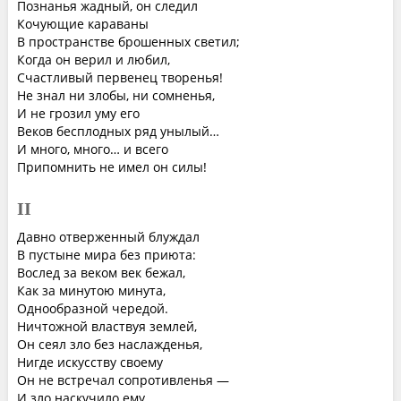
Познанья жадный, он следил
Кочующие караваны
В пространстве брошенных светил;
Когда он верил и любил,
Счастливый первенец творенья!
Не знал ни злобы, ни сомненья,
И не грозил уму его
Веков бесплодных ряд унылый…
И много, много… и всего
Припомнить не имел он силы!
II
Давно отверженный блуждал
В пустыне мира без приюта:
Вослед за веком век бежал,
Как за минутою минута,
Однообразной чередой.
Ничтожной властвуя землей,
Он сеял зло без наслажденья,
Нигде искусству своему
Он не встречал сопротивленья —
И зло наскучило ему.