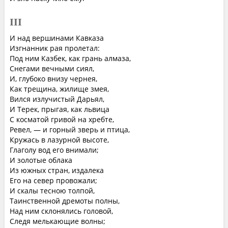
III
И над вершинами Кавказа
Изгнанник рая пролетал:
Под ним Казбек, как грань алмаза,
Снегами вечными сиял,
И, глубоко внизу чернея,
Как трещина, жилище змея,
Вился излучистый Дарьял,
И Терек, прыгая, как львица
С косматой гривой на хребте,
Ревел, — и горный зверь и птица,
Кружась в лазурной высоте,
Глаголу вод его внимали;
И золотые облака
Из южных стран, издалека
Его на север провожали;
И скалы тесною толпой,
Таинственной дремоты полны,
Над ним склонялись головой,
Следя мелькающие волны;