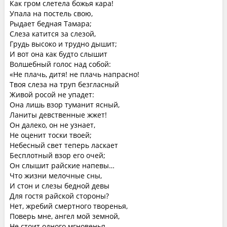
Как гром слетела божья кара!
Упала на постель свою,
Рыдает бедная Тамара;
Слеза катится за слезой,
Грудь высоко и трудно дышит;
И вот она как будто слышит
Волшебный голос над собой:
«Не плачь, дитя! не плачь напрасно!
Твоя слеза на труп безгласный
Живой росой не упадет:
Она лишь взор туманит ясный,
Ланиты девственные жжет!
Он далеко, он не узнает,
Не оценит тоски твоей;
Небесный свет теперь ласкает
Бесплотный взор его очей;
Он слышит райские напевы…
Что жизни мелочные сны,
И стон и слезы бедной девы
Для гостя райской стороны?
Нет, жребий смертного творенья,
Поверь мне, ангел мой земной,
Не стоит одного мгновенья