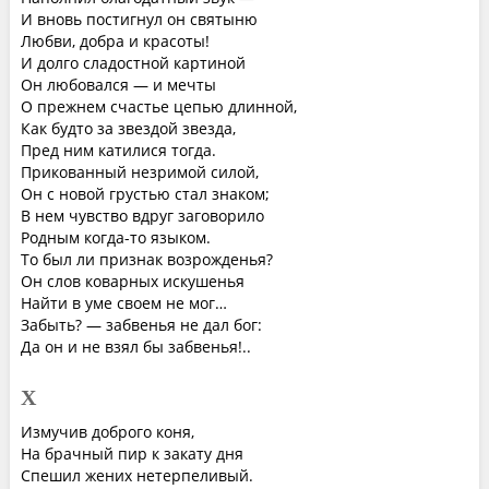
И вновь постигнул он святыню
Любви, добра и красоты!
И долго сладостной картиной
Он любовался — и мечты
О прежнем счастье цепью длинной,
Как будто за звездой звезда,
Пред ним катилися тогда.
Прикованный незримой силой,
Он с новой грустью стал знаком;
В нем чувство вдруг заговорило
Родным когда-то языком.
То был ли признак возрожденья?
Он слов коварных искушенья
Найти в уме своем не мог…
Забыть? — забвенья не дал бог:
Да он и не взял бы забвенья!..
X
Измучив доброго коня,
На брачный пир к закату дня
Спешил жених нетерпеливый.