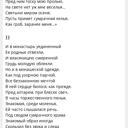
Пред ним тоску мою пролью,
На свете нет уж мне веселья…
Святыни миром осеня,
Пусть примет сумрачная келья,
Как гроб, заранее меня…»
II
И в монастырь уединенный
Ее родные отвезли,
И власяницею смиренной
Грудь молодую облекли.
Но и в монашеской одежде,
Как под узорною парчой,
Все беззаконною мечтой
В ней сердце билося, как прежде.
Пред алтарем, при блеске свеч,
В часы торжественного пенья,
Знакомая, среди моленья,
Ей часто слышалася речь.
Под сводом сумрачного храма
Знакомый образ иногда
Скользил без звука и следа