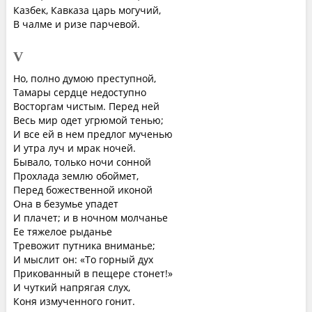
Казбек, Кавказа царь могучий,
В чалме и ризе парчевой.
V
Но, полно думою преступной,
Тамары сердце недоступно
Восторгам чистым. Перед ней
Весь мир одет угрюмой тенью;
И все ей в нем предлог мученью
И утра луч и мрак ночей.
Бывало, только ночи сонной
Прохлада землю обоймет,
Перед божественной иконой
Она в безумье упадет
И плачет; и в ночном молчанье
Ее тяжелое рыданье
Тревожит путника вниманье;
И мыслит он: «То горный дух
Прикованный в пещере стонет!»
И чуткий напрягая слух,
Коня измученного гонит.