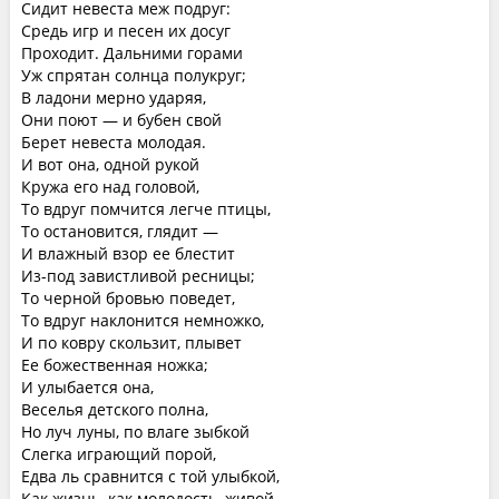
Сидит невеста меж подруг:
Средь игр и песен их досуг
Проходит. Дальними горами
Уж спрятан солнца полукруг;
В ладони мерно ударяя,
Они поют — и бубен свой
Берет невеста молодая.
И вот она, одной рукой
Кружа его над головой,
То вдруг помчится легче птицы,
То остановится, глядит —
И влажный взор ее блестит
Из-под завистливой ресницы;
То черной бровью поведет,
То вдруг наклонится немножко,
И по ковру скользит, плывет
Ее божественная ножка;
И улыбается она,
Веселья детского полна,
Но луч луны, по влаге зыбкой
Слегка играющий порой,
Едва ль сравнится с той улыбкой,
Как жизнь, как молодость, живой.