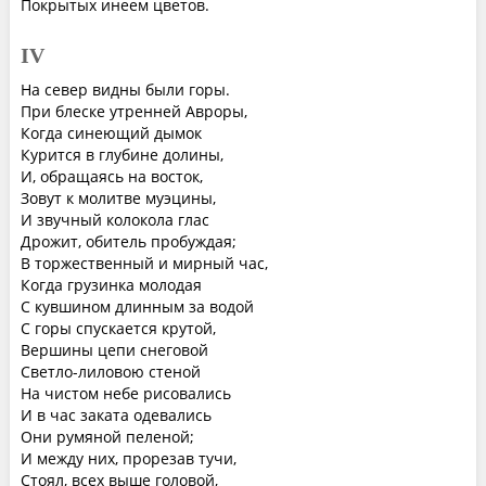
Покрытых инеем цветов.
IV
На север видны были горы.
При блеске утренней Авроры,
Когда синеющий дымок
Курится в глубине долины,
И, обращаясь на восток,
Зовут к молитве муэцины,
И звучный колокола глас
Дрожит, обитель пробуждая;
В торжественный и мирный час,
Когда грузинка молодая
С кувшином длинным за водой
С горы спускается крутой,
Вершины цепи снеговой
Светло-лиловою стеной
На чистом небе рисовались
И в час заката одевались
Они румяной пеленой;
И между них, прорезав тучи,
Стоял, всех выше головой,