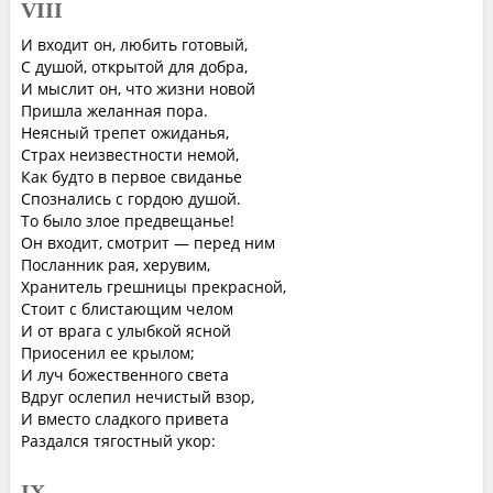
VIII
И входит он, любить готовый,
С душой, открытой для добра,
И мыслит он, что жизни новой
Пришла желанная пора.
Неясный трепет ожиданья,
Страх неизвестности немой,
Как будто в первое свиданье
Спознались с гордою душой.
То было злое предвещанье!
Он входит, смотрит — перед ним
Посланник рая, херувим,
Хранитель грешницы прекрасной,
Стоит с блистающим челом
И от врага с улыбкой ясной
Приосенил ее крылом;
И луч божественного света
Вдруг ослепил нечистый взор,
И вместо сладкого привета
Раздался тягостный укор:
IX