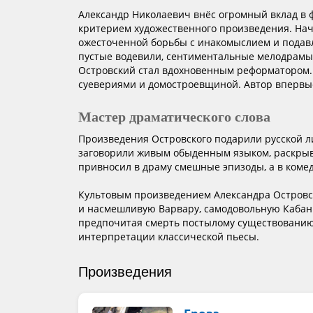
Александр Николаевич внёс огромный вклад в 
критерием художественного произведения. Нач
ожесточенной борьбы с инакомыслием и подавл
пустые водевили, сентиментальные мелодрамы
Островский стал вдохновенным реформатором. 
суевериями и домостроевщиной. Автор впервые
Мастер драматического слова
Произведения Островского подарили русской 
заговорили живым обыденным языком, раскрыв
привносил в драму смешные эпизоды, а в ком
Культовым произведением Александра Островс
и насмешливую Варвару, самодовольную Кабаних
предпочитая смерть постылому существованию.
интерпретации классической пьесы.
Произведения