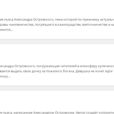
я пьеса Александра Островского, тема которой по-прежнему актуальн
равы чиновничества, погрязшего в казнокрадстве, взяточничестве и н
ремится…
лександра Островского, погружающая читателей в атмосферу купеческ
ается выдать свою дочку за пожилого богача. Девушка не хочет идти
юношу…
я пьеса, написанная Александром Островским. Автор создаёт колорит