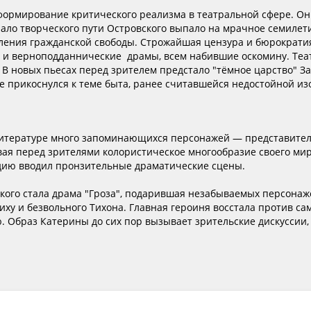
формирование критического реализма в театральной сфере. О
ало творческого пути Островского выпало на мрачное семилет
ения гражданской свободы. Строжайшая цензура и бюрократия 
 и верноподданнические драмы, всем набившие оскомину. Теат
В новых пьесах перед зрителем предстало "тёмное царство" За
 прикоснулся к теме быта, ранее считавшейся недостойной из
литературе много запоминающихся персонажей — представителе
ая перед зрителями колористическое многообразие своего ми
едию вводил пронзительные драматические сцены.
кого стала драма "Гроза", подарившая незабываемых персона
у и безвольного Тихона. Главная героиня восстала против сам
 Образ Катерины до сих пор вызывает зрительские дискуссии