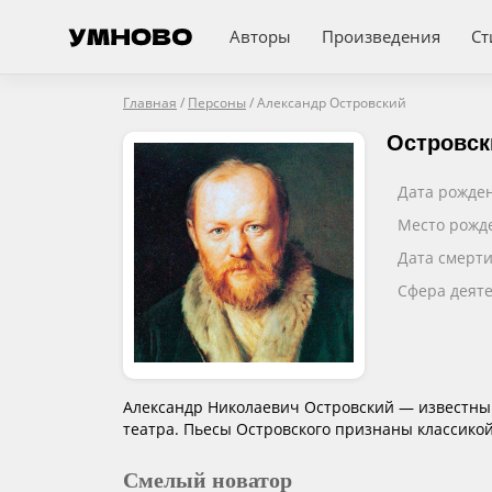
Авторы
Произведения
Ст
Главная
/
Персоны
/
Александр Островский
Островск
Дата рожде
Место рожд
Дата смерт
Сфера деят
Александр Николаевич Островский — известный 
театра. Пьесы Островского признаны классико
Смелый новатор