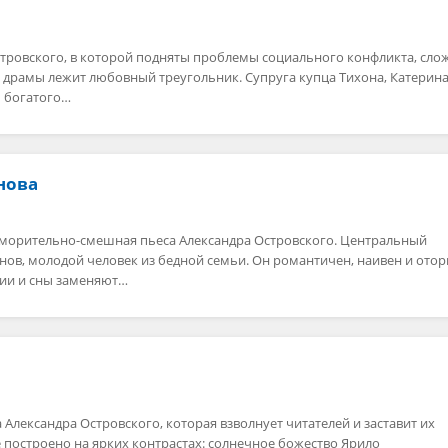
стровского, в которой подняты проблемы социального конфликта, сл
 драмы лежит любовный треугольник. Супруга купца Тихона, Катерина
 богатого…
нова
морительно-смешная пьеса Александра Островского. Центральный
в, молодой человек из бедной семьи. Он романтичен, наивен и отор
ии и сны заменяют…
 Александра Островского, которая взволнует читателей и заставит их
 построено на ярких контрастах: солнечное божество Ярило