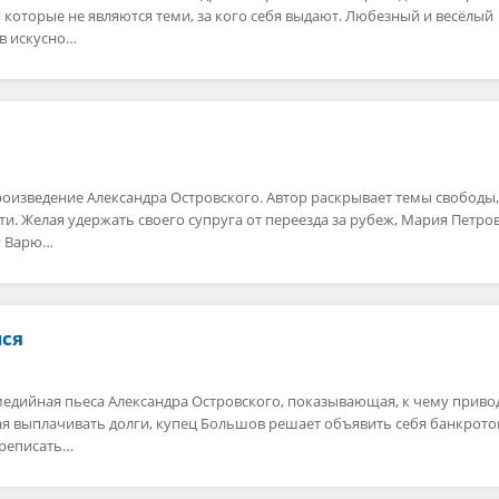
 которые не являются теми, за кого себя выдают. Любезный и весёлый
ов искусно…
оизведение Александра Островского. Автор раскрывает темы свободы,
и. Желая удержать своего супруга от переезда за рубеж, Мария Петро
у Варю…
мся
едийная пьеса Александра Островского, показывающая, к чему приво
ая выплачивать долги, купец Большов решает объявить себя банкрото
ереписать…