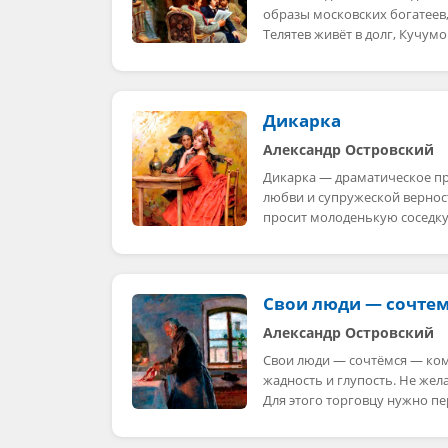
образы московских богатеев,
Телятев живёт в долг, Кучум
Дикарка
Александр Островский
Дикарка — драматическое пр
любви и супружеской верност
просит молоденькую соседк
Свои люди — сочте
Александр Островский
Свои люди — сочтёмся — ком
жадность и глупость. Не жел
Для этого торговцу нужно п