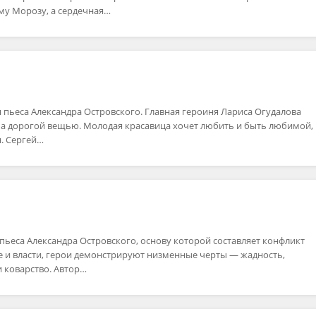
му Морозу, а сердечная…
 пьеса Александра Островского. Главная героиня Лариса Огудалова
 а дорогой вещью. Молодая красавица хочет любить и быть любимой, 
я. Сергей…
пьеса Александра Островского, основу которой составляет конфликт
е и власти, герои демонстрируют низменные черты — жадность,
и коварство. Автор…