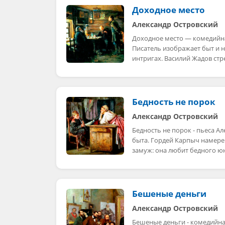
Доходное место
Александр Островский
Доходное место — комедийна
Писатель изображает быт и н
интригах. Василий Жадов ст
Бедность не порок
Александр Островский
Бедность не порок - пьеса А
быта. Гордей Карпыч намерев
замуж: она любит бедного 
Бешеные деньги
Александр Островский
Бешеные деньги - комедийна