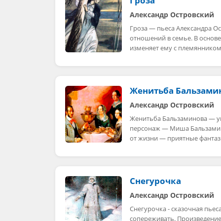
Гроза
Александр Островский
Гроза — пьеса Александра О
отношений в семье. В основе
изменяет ему с племянником
Женитьба Бальзами
Александр Островский
Женитьба Бальзаминова — у
персонаж — Миша Бальзамино
от жизни — приятные фантаз
Снегурочка
Александр Островский
Снегурочка - сказочная пьеса
сопереживать. Произведение