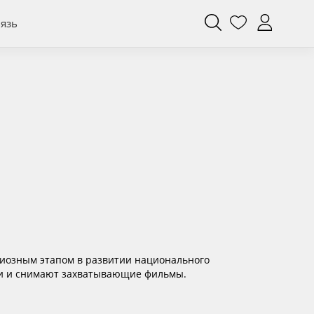
вязь
ндиозным этапом в развитии национального
кли и снимают захватывающие фильмы.