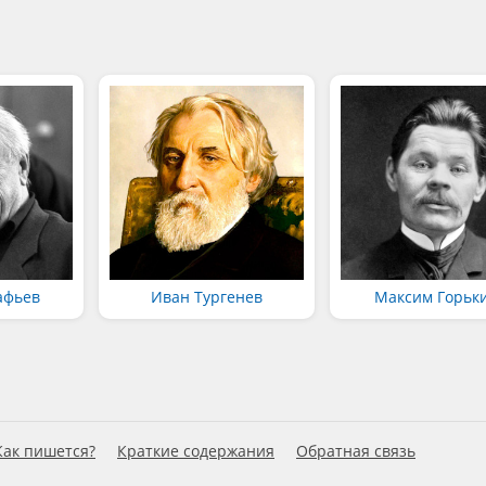
афьев
Иван Тургенев
Максим Горьк
Как пишется?
Краткие содержания
Обратная связь