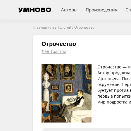
Авторы
Произведения
Ст
Главная
/
Лев Толстой
/
Отрочество
Отрочество
Лев Толстой
Отрочество — по
Автор продолжа
Иртеньева. Посл
окружение. Пере
бунтует против
первые попытки
мир подростка и