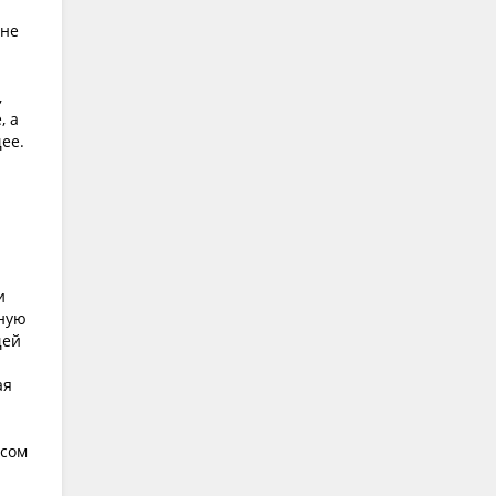
 не
,
, а
ее.
и
чную
щей
ая
есом