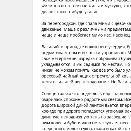
Филиппа и на толстые жилы и мускулы, кот
делает какое-нибудь усилие.
За перегородкой, где спала Мими с девочк
движенье. Маша с различными предметами,
чаще и чаще пробегает мимо нас, наконец о
Василий, в припадке излишнего усердия, бес
подмигивает нам и всячески упрашивает 
свое нетерпение, изредка побрякивая бубе
укладываются, и мы садимся по местам. Но 
никак не можем понять, как все это было у
ореховый чайный ящик с треугольной крышк
меня в сильнейшее негодование. Но Василий
Солнце только что поднялось над сплошны
озарилась спокойно-радостным светом. Все 
Дорога широкой дикой лентой вьется впер
кое-где при дороге попадается угрюмая ра
длинную неподвижную тень на засохшие г
шум колес и бубенчиков не заглушает песе
съеденного молью сукна, пыли и какой-то 