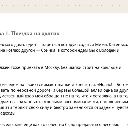
а 1. Поездка на долгих
вского дома: один — карета, в которую садятся Мими, Катенька,
на козлах; другой — бричка, в которой едем мы с Володей и
лжен тоже приехать в Москву, без шапки стоит на крыльце и
 (мы едем на своих) снимают шапки и крестятся. «Но, но! с Богом
ать по неровной дороге, и березы большой аллеи одна за дру
умственный взор мой обращен не на то, что я оставляю, а на то
редметов, связанных с тяжелыми воспоминаниями, наполнявши
ия эти теряют свою силу и быстро заменяются отрадным чувст
надежды.
весело: мне еще как-то совестно было предаваться веселью, — 