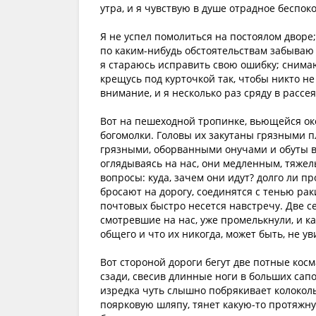
утра, и я чувствую в душе отрадное беспок
Я не успел помолиться на постоялом дворе; 
по каким-нибудь обстоятельствам забываю 
я стараюсь исправить свою ошибку; снимаю
крещусь под курточкой так, чтобы никто н
внимание, и я несколько раз сряду в рассе
Вот на пешеходной тропинке, вьющейся ок
богомолки. Головы их закутаны грязными п
грязными, оборванными онучами и обуты в
оглядываясь на нас, они медленным, тяже
вопросы: куда, зачем они идут? долго ли п
бросают на дорогу, соединятся с тенью рак
почтовых быстро несется навстречу. Две с
смотревшие на нас, уже промелькнули, и ка
общего и что их никогда, может быть, не у
Вот стороной дороги бегут две потные кос
сзади, свесив длинные ноги в больших сапо
изредка чуть слышно побрякивает колокольч
поярковую шляпу, тянет какую-то протяжну