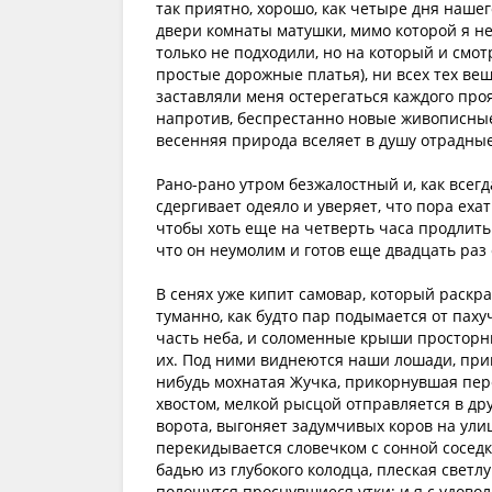
так приятно, хорошо, как четыре дня наше
двери комнаты матушки, мимо которой я не 
только не подходили, но на который и смот
простые дорожные платья), ни всех тех ве
заставляли меня остерегаться каждого проя
напротив, беспрестанно новые живописные
весенняя природа вселяет в душу отрадны
Рано-рано утром безжалостный и, как все
сдергивает одеяло и уверяет, что пора ехат
чтобы хоть еще на четверть часа продлить
что он неумолим и готов еще двадцать раз
В сенях уже кипит самовар, который раскра
туманно, как будто пар подымается от пах
часть неба, и соломенные крыши просторн
их. Под ними виднеются наши лошади, при
нибудь мохнатая Жучка, прикорнувшая пере
хвостом, мелкой рысцой отправляется в др
ворота, выгоняет задумчивых коров на ули
перекидывается словечком с сонной соседк
бадью из глубокого колодца, плеская светлу
полощутся проснувшиеся утки; и я с удово