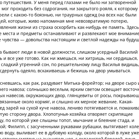
го путешествия. У меня перед глазами не было ни затворенной
мог проходить без содрогания, ни закрытого рояля, к которому
рели с какою-то боязнью, ни траурных одежд (на всех нас были
щей, которые, живо напоминая мне невозвратимую потерю,
вления жизни из страха оскорбить как-нибудь ее память. Здесь
 места и предметы останавливают и развлекают мое внимание
е чувства — довольства настоящим и светлой надежды на будущ
гда бывают люди в новой должности, слишком усердный Василий
ь и все уже готово. Как ни жмешься, ни хитришь, ни сердишься,
 сладкий утренний сон, по решительному лицу Василья видишь,
 сдернуть одеяло, вскакиваешь и бежишь на двор умываться.
сневшись, как рак, раздувает Митька-форейтор; на дворе сыро 
учего навоза; солнышко веселым, ярким светом освещает восто
ых навесов, окружающих двор, глянцевиты от росы, покрываю
вязанные около кормяг, и слышно их мерное жевание. Какая-
д зарей на сухой куче навоза, лениво потягивается и, помахив
угую сторону двора. Хлопотунья-хозяйка отворяет скрипящие
цу, по которой уже слышны топот, мычание и блеяние стада, и
ой; Филипп, с засученными рукавами рубашки, вытягивает кол
ю воду, выливает ее в дубовую колоду, около которой в луже уже
льствием смотрю на значительное, с окладистой бородой, лицо