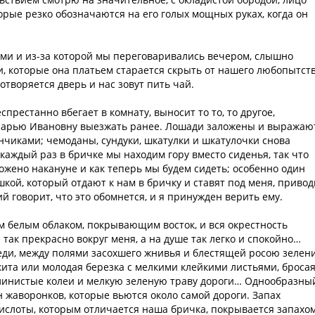
орые резко обозначаются на его голых мощных руках, когда он
ами и из-за которой мы переговаривались вечером, слышно
 которые она платьем старается скрыть от нашего любопытств
творяется дверь и нас зовут пить чай.
престанно вбегает в комнату, выносит то то, то другое,
Марью Ивановну выезжать ранее. Лошади заложены и выражаю
нчиками; чемоданы, сундуки, шкатулки и шкатулочки снова
каждый раз в бричке мы находим гору вместо сиденья, так что
ложено накануне и как теперь мы будем сидеть; особенно один
ой, который отдают к нам в бричку и ставят под меня, привод
 говорит, что это обомнется, и я принужден верить ему.
м белым облаком, покрывающим восток, и вся окрестность
так прекрасно вокруг меня, а на душе так легко и спокойно…
еди, между полями засохшего жнивья и блестящей росою зелени
кита или молодая березка с мелкими клейкими листьями, броса
линистые колеи и мелкую зеленую траву дороги… Однообразны
н жаворонков, которые вьются около самой дороги. Запах
кислоты, которым отличается наша бричка, покрывается запахо