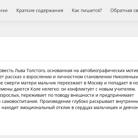
ихи
Краткие содержания
Как пишется?
Обратная с
весть Льва Толстого, основанная на автобиографических мотив
ет рассказ о взрослении и личностном становлении Николеньк
е смерти матери мальчик переезжает в Москву и попадает в н
мены даются Коле нелегко: он конфликтует с новым учителем,
 взрослых, переживает по поводу внешности и предпринимает
 самовоспитания. Произведение глубоко раскрывает внутренн
 находит эмоциональный отклик в сердцах мальчишек и девчон