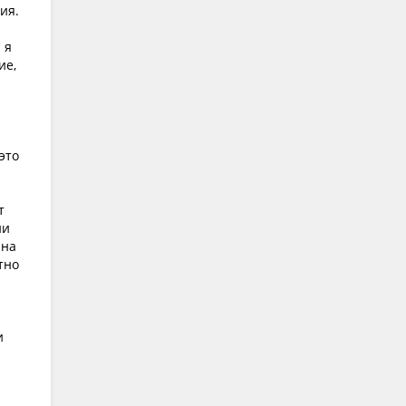
ия.
 я
ие,
это
т
ни
 на
тно
и