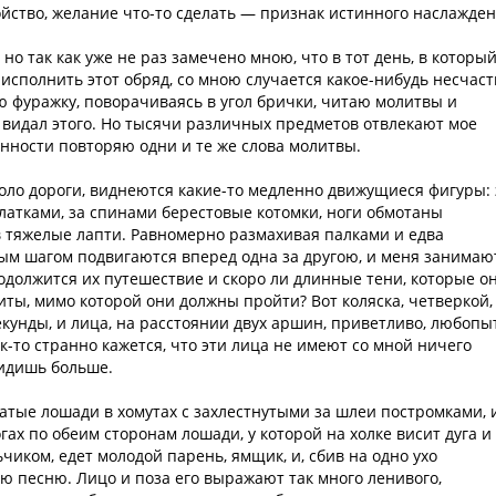
ойство, желание что-то сделать — признак истинного наслажден
но так как уже не раз замечено мною, что в тот день, в который
исполнить этот обряд, со мною случается какое-нибудь несчаст
 фуражку, поворачиваясь в угол брички, читаю молитвы и
е видал этого. Но тысячи различных предметов отвлекают мое
янности повторяю одни и те же слова молитвы.
оло дороги, виднеются какие-то медленно движущиеся фигуры: 
латками, за спинами берестовые котомки, ноги обмотаны
 тяжелые лапти. Равномерно размахивая палками и едва
лым шагом подвигаются вперед одна за другою, и меня занимаю
родолжится их путешествие и скоро ли длинные тени, которые о
иты, мимо которой они должны пройти? Вот коляска, четверкой,
екунды, и лица, на расстоянии двух аршин, приветливо, любопы
к-то странно кажется, что эти лица не имеют со мной ничего
видишь больше.
матые лошади в хомутах с захлестнутыми за шлеи постромками, 
гах по обеим сторонам лошади, у которой на холке висит дуга и
иком, едет молодой парень, ямщик, и, сбив на одно ухо
ю песню. Лицо и поза его выражают так много ленивого,