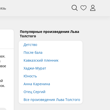
вязь
Популярные произведения Льва
Толстого
Детство
После бала
ах.
Кавказский пленник
и
овое
Хаджи-Мурат
Юность
ий
Анна Каренина
ок.
Отец Сергий
Все произведения Льва Толстого