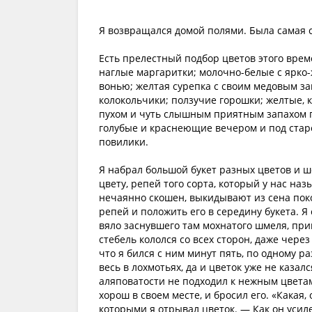
Я возвращался домой полями. Была самая с
Есть прелестный подбор цветов этого врем
наглые маргаритки; молочно-белые с ярко
вонью; желтая сурепка с своим медовым з
колокольчики; ползучие горошки; желтые, 
пухом и чуть слышным приятным запахом по
голубые и краснеющие вечером и под старо
повилики.
Я набрал большой букет разных цветов и ш
цвету, репей того сорта, который у нас на
нечаянно скошен, выкидывают из сена покос
репей и положить его в середину букета. Я 
вяло заснувшего там мохнатого шмеля, прин
стебель кололся со всех сторон, даже через
что я бился с ним минут пять, по одному ра
весь в лохмотьях, да и цветок уже не казалс
аляповатости не подходил к нежным цветам
хорош в своем месте, и бросил его. «Какая,
которыми я отрывал цветок. — Как он уси