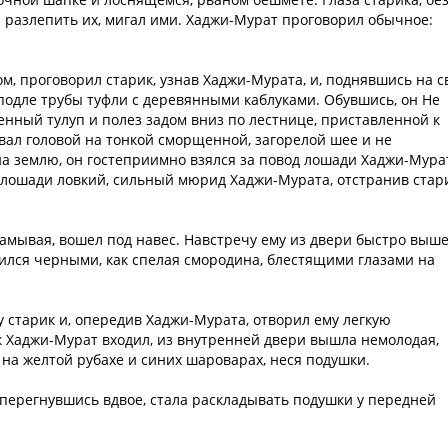
ы разлепить их, мигал ими. Хаджи-Мурат проговорил обычное:
м, проговорил старик, узнав Хаджи-Мурата, и, поднявшись на с
 подле трубы туфли с деревянными каблуками. Обувшись, он Не
нный тулуп и полез задом вниз по лестнице, приставленной к
ивал головой на тонкой сморщенной, загорелой шее и не
а землю, он гостеприимно взялся за повод лошади Хаджи-Мура
 лошади ловкий, сильный мюрид Хаджи-Мурата, отстранив стар
рамывая, вошел под навес. Навстречу ему из двери быстро выш
ился черными, как спелая смородина, блестящими глазами на
у старик и, опередив Хаджи-Мурата, отворил ему легкую
к Хаджи-Мурат входил, из внутренней двери вышла немолодая,
 на желтой рубахе и синих шароварах, неся подушки.
, перегнувшись вдвое, стала раскладывать подушки у передней