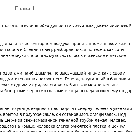
Глава 1
т въезжал в курившийся душистым кизячным дымом чеченский
дзина, и в чистом горном воздухе, пропитанном запахом кизяч
я коров и блеяния овец, разбиравшихся по тесно, как соты,
ртанные звуки спорящих мужских голосов и женские и детские
подвигами наиб Шамиля, не выезжавший иначе, как с своим
, джигитовавших вокруг него. Теперь, закутанный в башлык и
н ехал с одним мюридом, стараясь быть как можно меньше
ми быстрыми черными глазами в лица попадавшихся ему по до
л не по улице, ведшей к площади, а повернул влево, в узенький
, врытой в полугоре сакле, он остановился, оглядываясь. Под
крыше же за свежесмазанной глиняной трубой лежал человек,
вшего на крыше человека слегка рукояткой плетки и цокнул
ночной шапке и лоснящемся, рваном бешмете. Глаза старика, бе