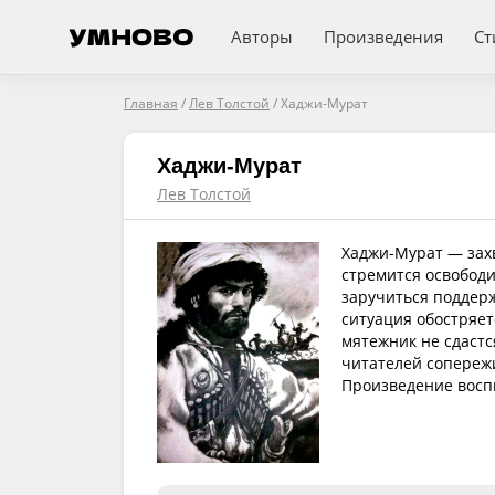
Авторы
Произведения
Ст
Главная
/
Лев Толстой
/
Хаджи-Мурат
Хаджи-Мурат
Лев Толстой
Хаджи-Мурат — зах
стремится освободи
заручиться поддерж
ситуация обостряет
мятежник не сдаст
читателей сопережи
Произведение воспи