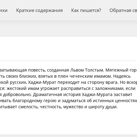
ихи
Краткие содержания
Как пишется?
Обратная с
ватывающая повесть, созданная Львом Толстым. Мятежный го
ть своих близких, взятых в плен чеченским имамом. Надеясь
кой русских, Хаджи-Мурат переходит на сторону врага. Но вско
ся: жестокий имам угрожает расправиться с заложниками, если
ся добровольно. Драматичная история Хаджи-Мурата заставит
вать благородному герою и задуматься об истинных ценностях
тывает смелость, честность, мужество и широту души.