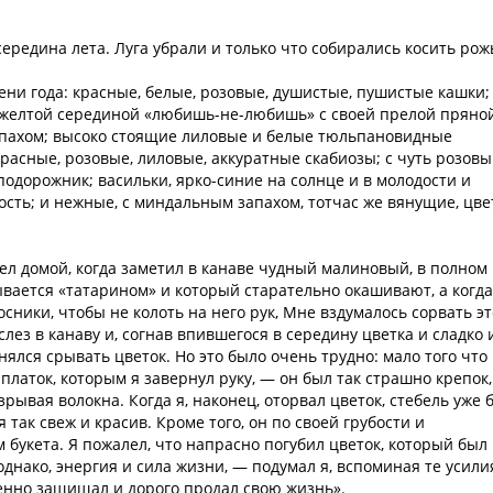
ередина лета. Луга убрали и только что собирались косить рож
ени года: красные, белые, розовые, душистые, пушистые кашки;
-желтой серединой «любишь-не-любишь» с своей прелой пряно
апахом; высоко стоящие лиловые и белые тюльпановидные
красные, розовые, лиловые, аккуратные скабиозы; с чуть розов
дорожник; васильки, ярко-синие на солнце и в молодости и
сть; и нежные, с миндальным запахом, тотчас же вянущие, цв
ел домой, когда заметил в канаве чудный малиновый, в полном
зывается «татарином» и который старательно окашивают, а когда
ники, чтобы не колоть на него рук, Мне вздумалось сорвать эт
слез в канаву и, согнав впившегося в середину цветка и сладко 
ялся срывать цветок. Но это было очень трудно: мало того что
 платок, которым я завернул руку, — он был так страшно крепок,
зрывая волокна. Когда я, наконец, оторвал цветок, стебель уже 
я так свеж и красив. Кроме того, он по своей грубости и
 букета. Я пожалел, что напрасно погубил цветок, который был
 однако, энергия и сила жизни, — подумал я, вспоминая те усилия
ленно защищал и дорого продал свою жизнь».