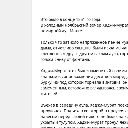
Это было в конце 1851-го года.
В холодный ноябрьский вечер Хаджи-Мура
немирно́й аул Махкет.
Только что затихло напряженное пение муэ
дыма, отчетливо слышны были из-за мычани
слепленным друг с другом саклям аула, го
голоса снизу от фонтана.
Хаджи-Мурат этот был знаменитый своими 
значком в сопровождении десятков мюридов
бурку, из-под которой торчала винтовка, о
замеченным, осторожно вглядываясь свои
жителей.
Въехав в середину аула, Хаджи-Мурат поеха
проулочек. Подъехав ко второй в проулочке
навесом перед саклей никого не было, на 
укрытый тулупом. Хаджи-Мурат тронул лежа
языком. Из-под тулупа поднялся старик в 