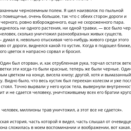
спаханным черноземным полем. Я шел наизволок по пыльной
 помещичье, очень большое, так что с обеих сторон дороги и
е черного, ровно взборожденного, еще не скороженного пара.
иднелось ни одного растения, ни одной травки, — все было чер
человек, сколько уничтожил разнообразных живых существ,
 думал я, невольно отыскивая чего-нибудь живого среди этого
во от дороги, виднелся какой-то кустик. Когда я подошел ближе,
рого цветок я напрасно сорвал и бросил.
 Один был оторван, и, как отрубленная рука, торчал остаток ветк
Цветки эти когда-то были красные, теперь же были черные. Оди
зным цветком на конце, висела книзу; другой, хотя и вымазанный
. Видно было, что весь кустик был переехан колесом и уже пос
 стоял. Точно вырвали у него кусок тела, вывернули внутреннос
оит и не сдается человеку, уничтожившему всех его братии круг
 человек, миллионы трав уничтожил, а этот все не сдается».
кая история, часть которой я видел, часть слышал от очевидце
ак она сложилась в моем воспоминании и воображении, вот какая.