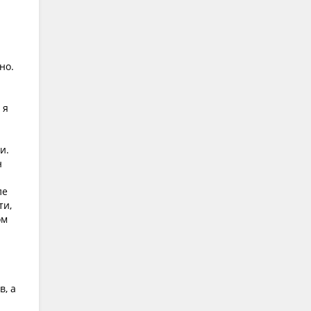
но.
 я
и.
н
ле
ти,
ом
в, а