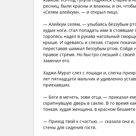
ресниц, были красны и влажны, и он, чтоб
«Селям алейкум», — и открыл лицо.
— Алейкум селям, — улыбаясь беззубым рто
худые ноги, стал попадать ими в стоявшие
торопясь надел в рукава нагольный сморще
крыше. И одеваясь и слезая, старик покач
переставая шамкал беззубым ртом. Сойдя н
правое стремя. Но быстро слезший с своей
заменил его.
Хаджи-Мурат слез с лошади и, слегка прих
лет пятнадцати мальчик и удивленно устав
приехавших.
— Беги в мечеть, зови отца, — приказал ем
скрипнувшую дверь в саклю. В то время ка
тонкая, худая женщина, в красном бешмете
— Приход твой к счастью, — сказала она и
стены для сидения гостя.