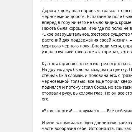
Дорога к дому шла паровым, только что в
черноземной дороге. Вспаханное поле было
вперед в гору ничего не было видно, кром
Пахота была хорошая, и нигде по полю не в
«Экое разрушительное, жестокое существо 
растений для поддержания своей жизни», —
мертвого черного поля. Впереди меня, впра
узнал в кустике такого же «татарина», кото
Куст «татарина» состоял их трех отростков.
На других двух было на каждом по цветку. 
стебель был сломан, и половина его, с гря
черноземной грязью, все еще торчал кверху
поднялся и потому стоял боком, но все-таки
оторвали руку, выкололи глаз. Но он все ст
его.
«Экая энергия! — подумал я. — Все победил
И мне вспомнилась одна давнишняя кавказс
часть вообразил себе. История эта, так, к