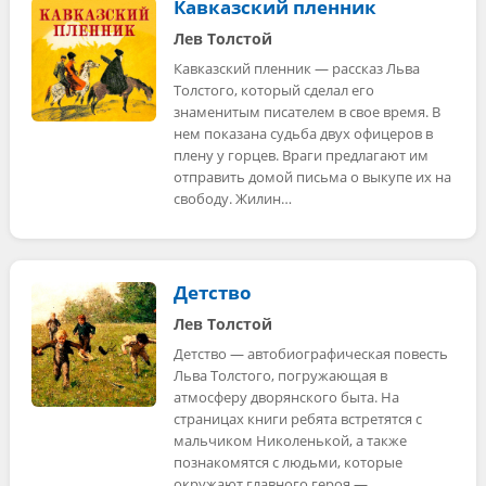
Кавказский пленник
Лев Толстой
Кавказский пленник — рассказ Льва
Толстого, который сделал его
знаменитым писателем в свое время. В
нем показана судьба двух офицеров в
плену у горцев. Враги предлагают им
отправить домой письма о выкупе их на
свободу. Жилин…
Детство
Лев Толстой
Детство — автобиографическая повесть
Льва Толстого, погружающая в
атмосферу дворянского быта. На
страницах книги ребята встретятся с
мальчиком Николенькой, а также
познакомятся с людьми, которые
окружают главного героя —…