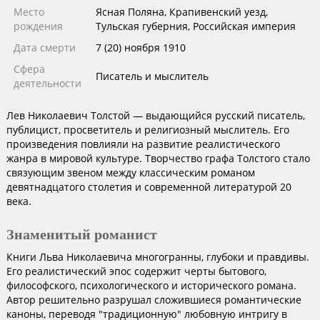
Место
Ясная Поляна, Крапивенский уезд,
рождения
Тульская губерния, Российская империя
Дата смерти
7 (20) ноября 1910
Сфера
Писатель и мыслитель
деятельности
Лев Николаевич Толстой — выдающийся русский писатель,
публицист, просветитель и религиозный мыслитель. Его
произведения повлияли на развитие реалистического
жанра в мировой культуре. Творчество графа Толстого стало
связующим звеном между классическим романом
девятнадцатого столетия и современной литературой 20
века.
Знаменитый романист
Книги Льва Николаевича многогранны, глубоки и правдивы.
Его реалистический эпос содержит черты бытового,
философского, психологического и исторического романа.
Автор решительно разрушал сложившиеся романтические
каноны, переводя "традиционную" любовную интригу в