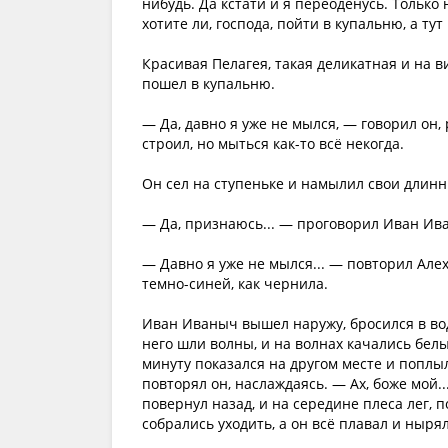
нибудь. Да кстати и я переоденусь. Только 
хотите ли, господа, пойти в купальню, а тут
Красивая Пелагея, такая деликатная и на в
пошел в купальню.
— Да, давно я уже не мылся, — говорил он,
строил, но мыться как-то всё некогда.
Он сел на ступеньке и намылил свои длинн
— Да, признаюсь... — проговорил Иван Ива
— Давно я уже не мылся... — повторил Алех
темно-синей, как чернила.
Иван Иваныч вышел наружу, бросился в вод
него шли волны, и на волнах качались бел
минуту показался на другом месте и поплыл 
повторял он, наслаждаясь. — Ах, боже мой.
повернул назад, и на середине плеса лег, 
собрались уходить, а он всё плавал и нырял