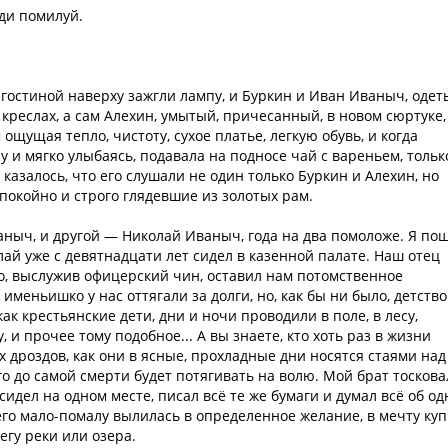
оди помилуй.
 гостиной наверху зажгли лампу, и Буркин и Иван Иваныч, одет
креслах, а сам Алехин, умытый, причесанный, в новом сюртуке,
ощущая тепло, чистоту, сухое платье, легкую обувь, и когда
у и мягко улыбаясь, подавала на подносе чай с вареньем, тольк
 казалось, что его слушали не один только Буркин и Алехин, но
покойно и строго глядевшие из золотых рам.
ваныч, и другой — Николай Иваныч, года на два помоложе. Я по
лай уже с девятнадцати лет сидел в казенной палате. Наш отец
о, выслужив офицерский чин, оставил нам потомственное
именьишко у нас оттягали за долги, но, как бы ни было, детств
ак крестьянские дети, дни и ночи проводили в поле, в лесу,
 и прочее тому подобное... А вы знаете, кто хоть раз в жизни
дроздов, как они в ясные, прохладные дни носятся стаями над
го до самой смерти будет потягивать на волю. Мой брат тоскова
сидел на одном месте, писал всё те же бумаги и думал всё об о
 него мало-помалу вылилась в определенное желание, в мечту ку
егу реки или озера.