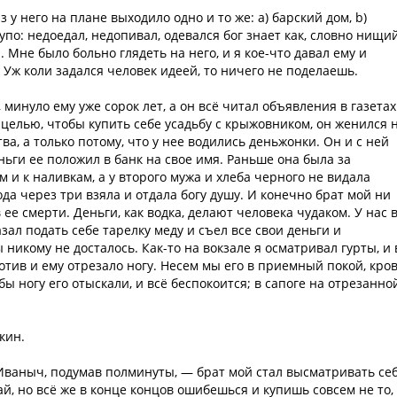
 у него на плане выходило одно и то же: a) барский дом, b)
купо: недоедал, недопивал, одевался бог знает как, словно нищий
 Мне было больно глядеть на него, и я кое-что давал ему и
. Уж коли задался человек идеей, то ничего не поделаешь.
 минуло ему уже сорок лет, а он всё читал объявления в газетах
е целью, чтобы купить себе усадьбу с крыжовником, он женился 
тва, а только потому, что у нее водились деньжонки. Он и с ней
еньги ее положил в банк на свое имя. Раньше она была за
 и к наливкам, а у второго мужа и хлеба черного не видала
ода через три взяла и отдала богу душу. И конечно брат мой ни
ее смерти. Деньги, как водка, делают человека чудаком. У нас 
ал подать себе тарелку меду и съел все свои деньги и
икому не досталось. Как-то на вокзале я осматривал гурты, и 
тив и ему отрезало ногу. Несем мы его в приемный покой, кро
бы ногу его отыскали, и всё беспокоится; в сапоге на отрезанно
кин.
ваныч, подумав полминуты, — брат мой стал высматривать се
й, но всё же в конце концов ошибешься и купишь совсем не то,