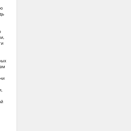
ую
дь
о
и,
ти
рых
сам
дни
и,
ой