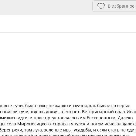
В избранное
евые тучи; было тихо, не жарко и скучно, как бывает в серые
 нависли тучи, ждешь дождя, а его нет. Ветеринарный врач Ива
омились идти, и поле представлялось им бесконечным. Далеко
ы села Мироносицкого, справа тянулся и потом исчезал далеко
берег реки, там луга, зеленые ивы, усадьбы, и если стать на оди
е поле, телеграф и поезд, который издали похож на ползущую