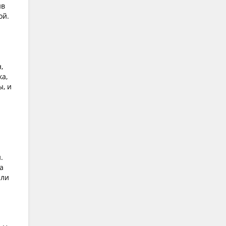
ив
ой.
,
а,
ы, и
.
а
ели