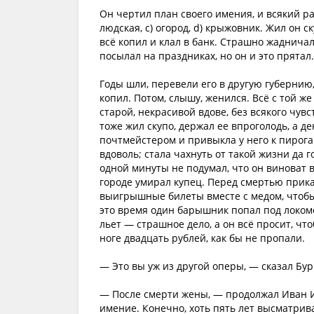
Он чертил план своего имения, и всякий раз
людская, с) огород, d) крыжовник. Жил он с
всё копил и клал в банк. Страшно жадничал.
посылал на праздниках, но он и это прятал
Годы шли, перевели его в другую губернию,
копил. Потом, слышу, женился. Всё с той ж
старой, некрасивой вдове, без всякого чувс
тоже жил скупо, держал ее впроголодь, а д
почтмейстером и привыкла у него к пирогам
вдоволь; стала чахнуть от такой жизни да г
одной минуты не подумал, что он виноват в 
городе умирал купец. Перед смертью приказ
выигрышные билеты вместе с медом, чтобы н
это время один барышник попал под локомо
льет — страшное дело, а он всё просит, что
ноге двадцать рублей, как бы не пропали.
— Это вы уж из другой оперы, — сказал Бур
— После смерти жены, — продолжал Иван И
имение. Конечно, хоть пять лет высматрива