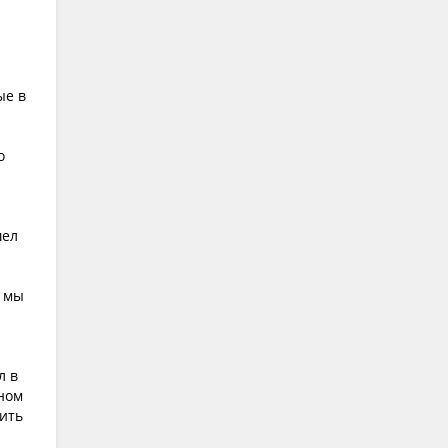
ые в
о
шел
о мы
л в
дном
пить