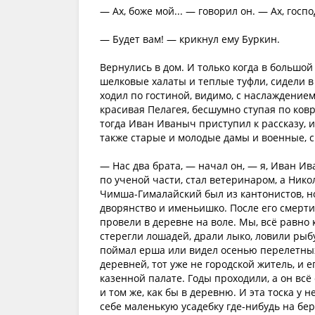
— Ах, боже мой... — говорил он. — Ах, госп
— Будет вам! — крикнул ему Буркин.
Вернулись в дом. И только когда в большой
шелковые халаты и теплые туфли, сидели в 
ходил по гостиной, видимо, с наслаждением 
красивая Пелагея, бесшумно ступая по ковр
тогда Иван Иваныч приступил к рассказу, и
также старые и молодые дамы и военные, с
— Нас два брата, — начал он, — я, Иван И
по ученой части, стал ветеринаром, а Нико
Чимша-Гималайский был из кантонистов, н
дворянство и именьишко. После его смерти 
провели в деревне на воле. Мы, всё равно к
стерегли лошадей, драли лыко, ловили рыбу,
поймал ерша или видел осенью перелетных 
деревней, тот уже не городской житель, и е
казенной палате. Годы проходили, а он всё 
и том же, как бы в деревню. И эта тоска у
себе маленькую усадебку где-нибудь на бер