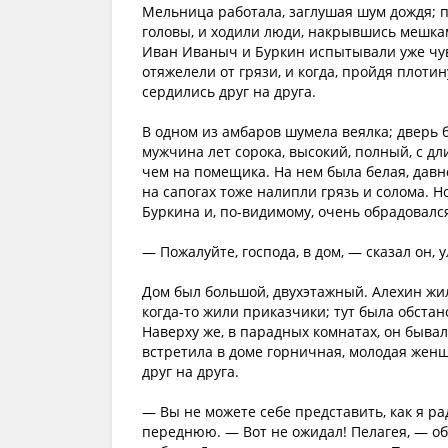
Мельница работала, заглушая шум дождя; п
головы, и ходили люди, накрывшись мешками
Иван Иваныч и Буркин испытывали уже чувс
отяжелели от грязи, и когда, пройдя плоти
сердились друг на друга.
В одном из амбаров шумела веялка; дверь б
мужчина лет сорока, высокий, полный, с д
чем на помещика. На нем была белая, давн
на сапогах тоже налипли грязь и солома. 
Буркина и, по-видимому, очень обрадовалс
— Пожалуйте, господа, в дом, — сказал он, 
Дом был большой, двухэтажный. Алехин жил 
когда-то жили приказчики; тут была обстан
Наверху же, в парадных комнатах, он бывал
встретила в доме горничная, молодая женщ
друг на друга.
— Вы не можете себе представить, как я рад
переднюю. — Вот не ожидал! Пелагея, — об