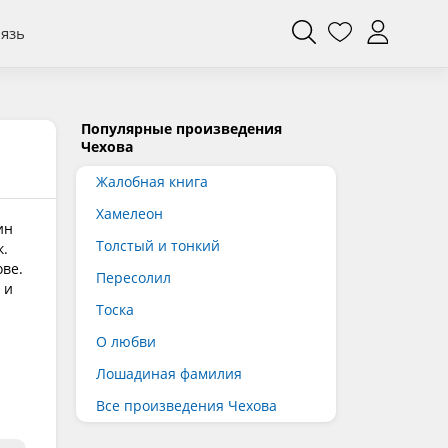
вязь
Популярные произведения
Чехова
Жалобная книга
Хамелеон
ин
Толстый и тонкий
.
ове.
Пересолил
 и
Тоска
О любви
Лошадиная фамилия
Все произведения Чехова