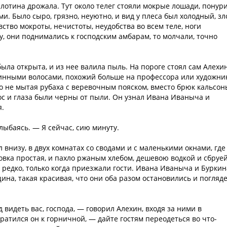
лотина дрожала. Тут около телег стояли мокрые лошади, понур
. Было сыро, грязно, неуютно, и вид у плеса был холодный, зл
тво мокроты, нечистоты, неудобства во всем теле, ноги
ну, они поднимались к господским амбарам, то молчали, точно
ыла открыта, и из нее валила пыль. На пороге стоял сам Алехин
линными волосами, похожий больше на профессора или художник
о не мытая рубаха с веревочным пояском, вместо брюк кальсон
Нос и глаза были черны от пыли. Он узнал Ивана Иваныча и
я.
улыбаясь. — Я сейчас, сию минуту.
внизу, в двух комнатах со сводами и с маленькими окнами, где
овка простая, и пахло ржаным хлебом, дешевою водкой и сбруей
 редко, только когда приезжали гости. Ивана Иваныча и Буркин
ина, такая красивая, что они оба разом остановились и погляд
 видеть вас, господа, — говорил Алехин, входя за ними в
ратился он к горничной, — дайте гостям переодеться во что-