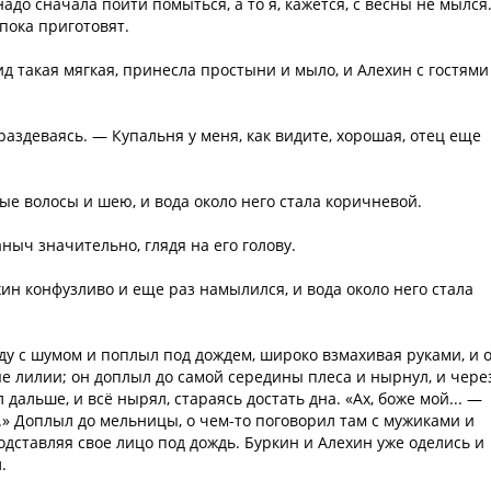
надо сначала пойти помыться, а то я, кажется, с весны не мылся
 пока приготовят.
ид такая мягкая, принесла простыни и мыло, и Алехин с гостями
 раздеваясь. — Купальня у меня, как видите, хорошая, отец еще
ые волосы и шею, и вода около него стала коричневой.
ныч значительно, глядя на его голову.
ин конфузливо и еще раз намылился, и вода около него стала
у с шумом и поплыл под дождем, широко взмахивая руками, и 
ые лилии; он доплыл до самой середины плеса и нырнул, и чере
дальше, и всё нырял, стараясь достать дна. «Ах, боже мой... —
..» Доплыл до мельницы, о чем-то поговорил там с мужиками и
подставляя свое лицо под дождь. Буркин и Алехин уже оделись и
.