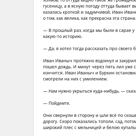
гусеницу, а в ясную погоду оттуда бывает в
казалась кроткой и задумчивой, Иван Ива
о том, как велика, как прекрасна эта страна
— В прошлый раз, когда мы были в сарае у
какую-то историю.
— Да, я хотел тогда рассказать про своего б
Иван Иваныч протяжно вздохнул и закурил т
пошел дождь. И минут через пять лил уже 
кончится. Иван Иваныч и Буркин остановили
смотрели на них с умилением.
— Нам нужно укрыться куда-нибудь, — сказа
— Пойдемте.
Они свернули в сторону и шли всё по скош
дорогу. Скоро показались тополи, сад, пот
широкий плес с мельницей и белою купальн