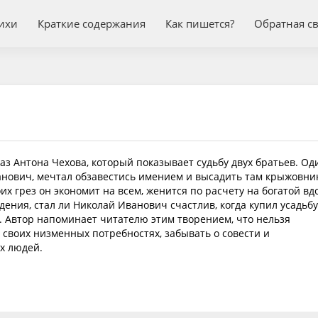
ихи
Краткие содержания
Как пишется?
Обратная с
з Антона Чехова, который показывает судьбу двух братьев. Од
анович, мечтал обзавестись имением и высадить там крыжовник
х грез он экономит на всем, женится по расчету на богатой вд
дения, стал ли Николай Иванович счастлив, когда купил усадьбу
 Автор напоминает читателю этим творением, что нельзя
, своих низменных потребностях, забывать о совести и
х людей.