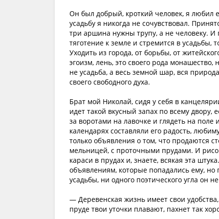
Он был добрый, кроткий человек, я любил 
усадьбу я никогда не сочувствовал. Принят
три аршина нужны трупу, а не человеку. И
тяготение к земле и стремится в усадьбы, т
Уходить из города, от борьбы, от житейског
эгоизм, лень, это своего рода монашество,
не усадьба, а весь земной шар, вся природ
своего свободного духа.
Брат мой Николай, сидя у себя в канцелярии
идет такой вкусный запах по всему двору, 
за воротами на лавочке и глядеть на поле 
календарях составляли его радость, любим
только объявления о том, что продаются сто
мельницей, с проточными прудами. И рисова
караси в прудах и, знаете, всякая эта шту
объявлениям, которые попадались ему, но 
усадьбы, ни одного поэтического угла он н
— Деревенская жизнь имеет свои удобства,
пруде твои уточки плавают, пахнет так хор