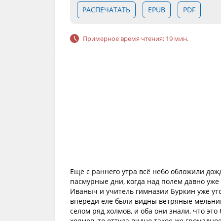
РАСПЕЧАТАТЬ
EPUB
PDF
Примерное время чтения: 19 мин.
Еще с раннего утра всё небо обложили дожд
пасмурные дни, когда над полем давно уже
Иваныч и учитель гимназии Буркин уже ут
впереди еле были видны ветряные мельниц
селом ряд холмов, и оба они знали, что это 
холмов, то оттуда видно такое же громадно