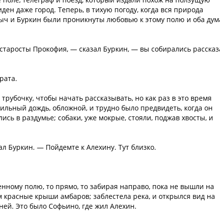
иден даже город. Теперь, в тихую погоду, когда вся природа
ныч и Буркин были проникнуты любовью к этому полю и оба дум
.
 старосты Прокофия, — сказал Буркин, — вы собирались рассказ
рата.
рубочку, чтобы начать рассказывать, но как раз в это время
сильный дождь, обложной, и трудно было предвидеть, когда он
сь в раздумье; собаки, уже мокрые, стояли, поджав хвосты, и
л Буркин. — Пойдемте к Алехину. Тут близко.
енному полю, то прямо, то забирая направо, пока не вышли на
ом красные крыши амбаров; заблестела река, и открылся вид на
ей. Это было Софьино, где жил Алехин.