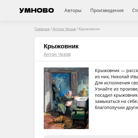
Авторы
Произведения
Ст
Главная
/
Антон Чехов
/
Крыжовник
Крыжовник
Антон Чехов
Крыжовник — расска
из них, Николай Ив
Для исполнения свои
Узнайте из произве
посадил крыжовник.
замыкаться на себе
благополучии други