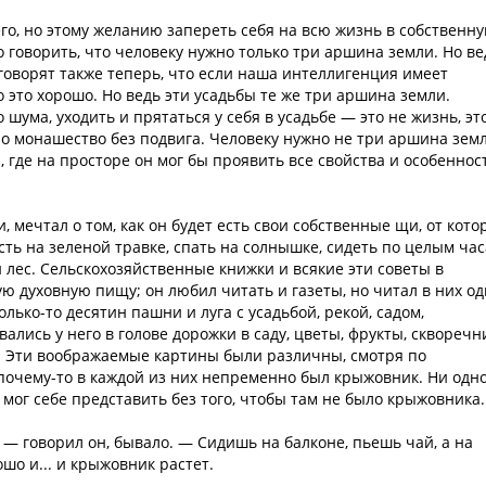
его, но этому желанию запереть себя на всю жизнь в собственн
о говорить, что человеку нужно только три аршина земли. Но ве
 говорят также теперь, что если наша интеллигенция имеет
о это хорошо. Но ведь эти усадьбы те же три аршина земли.
о шума, уходить и прятаться у себя в усадьбе — это не жизнь, эт
 но монашество без подвига. Человеку нужно не три аршина земл
а, где на просторе он мог бы проявить все свойства и особеннос
, мечтал о том, как он будет есть свои собственные щи, от кото
есть на зеленой травке, спать на солнышке, сидеть по целым ча
и лес. Сельскохозяйственные книжки и всякие эти советы в
ую духовную пищу; он любил читать и газеты, но читал в них о
лько-то десятин пашни и луга с усадьбой, рекой, садом,
лись у него в голове дорожки в саду, цветы, фрукты, скворечн
ка. Эти воображаемые картины были различны, смотря по
почему-то в каждой из них непременно был крыжовник. Ни одн
е мог себе представить без того, чтобы там не было крыжовника.
 — говорил он, бывало. — Сидишь на балконе, пьешь чай, а на
ошо и... и крыжовник растет.