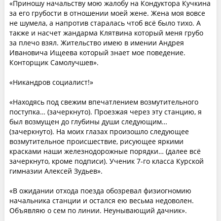
«Приношу начальству мою жалобу на Кондуктора Кучкина
за его грубости в отношении моей жене. Жена моя вовсе
не шумела, а напротив старалась чтоб всё было тихо. А
также и насчет жандарма Клятвина который меня грубо
за плечо взял. Жительство имею в имении Андрея
Ивановича Ищеева который знает мое поведение.
Конторщик Самолучшев».
«Никандров социалист!»
«Находясь под свежим впечатлением возмутительного
поступка… (зачеркнуто). Проезжая через эту станцию, я
был возмущен до глубины души следующим…
(зачеркнуто). На моих глазах произошло следующее
возмутительное происшествие, рисующее яркими
красками наши железнодорожные порядки… (далее всё
зачеркнуто, кроме подписи). Ученик 7-го класса Курской
гимназии Алексей Зудьев».
«В ожидании отхода поезда обозревал физиогномию
начальника станции и остался ею весьма недоволен.
Объявляю о сем по линии. Неунывающий дачник».