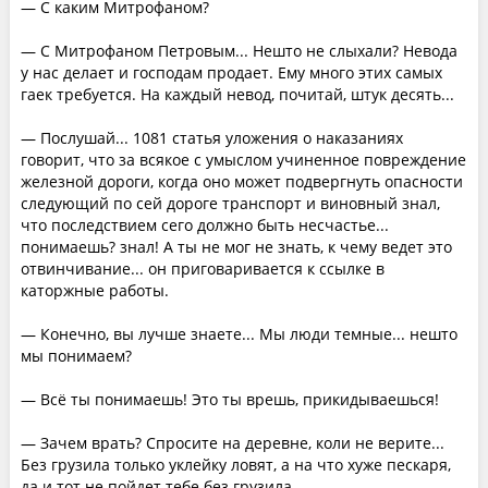
— С каким Митрофаном?
— С Митрофаном Петровым... Нешто не слыхали? Невода
у нас делает и господам продает. Ему много этих самых
гаек требуется. На каждый невод, почитай, штук десять...
— Послушай... 1081 статья уложения о наказаниях
говорит, что за всякое с умыслом учиненное повреждение
железной дороги, когда оно может подвергнуть опасности
следующий по сей дороге транспорт и виновный знал,
что последствием сего должно быть несчастье...
понимаешь? знал! А ты не мог не знать, к чему ведет это
отвинчивание... он приговаривается к ссылке в
каторжные работы.
— Конечно, вы лучше знаете... Мы люди темные... нешто
мы понимаем?
— Всё ты понимаешь! Это ты врешь, прикидываешься!
— Зачем врать? Спросите на деревне, коли не верите...
Без грузила только уклейку ловят, а на что хуже пескаря,
да и тот не пойдет тебе без грузила.