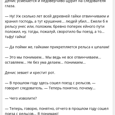
Денис усмехается и недоверчиво щурит на следователя
глаза.
— Ну! Уж сколько лет всей деревней гайки отвинчиваем и
хранил господь, а тут крушение... людей убил... Ежели б я
рельсу унес или, положим, бревно поперек ейного пути
положил, ну, тогды, пожалуй, своротило бы поезд, а то...
тьфу! гайка!
— Да пойми же, гайками прикрепляется рельса к шпалам!
— Это мы понимаем... Мы ведь не все отвинчиваем...
оставляем... Не без ума делаем... понимаем...
Денис зевает и крестит рот.
— В прошлом году здесь сошел поезд с рельсов, —
говорит следователь. — Теперь понятно, почему...
— Чего изволите?
— Теперь, говорю, понятно, отчего в прошлом году сошел
поезд с рельсов... Я понимаю!