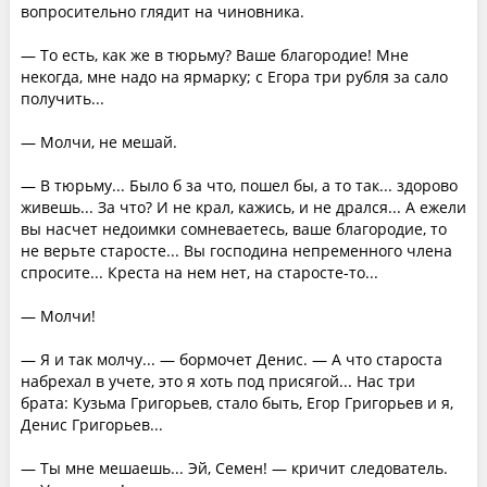
вопросительно глядит на чиновника.
— То есть, как же в тюрьму? Ваше благородие! Мне
некогда, мне надо на ярмарку; с Егора три рубля за сало
получить...
— Молчи, не мешай.
— В тюрьму... Было б за что, пошел бы, а то так... здорово
живешь... За что? И не крал, кажись, и не дрался... А ежели
вы насчет недоимки сомневаетесь, ваше благородие, то
не верьте старосте... Вы господина непременного члена
спросите... Креста на нем нет, на старосте-то...
— Молчи!
— Я и так молчу... — бормочет Денис. — А что староста
набрехал в учете, это я хоть под присягой... Нас три
брата: Кузьма Григорьев, стало быть, Егор Григорьев и я,
Денис Григорьев...
— Ты мне мешаешь... Эй, Семен! — кричит следователь.