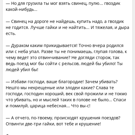
— Но для грузила ты мог взять свинец, пулю... гвоздик
какой-нибудь...
— Свинец на дороге не найдешь, купить надо, а гвоздик
не годится. Лучше гайки и не найтить... И тяжелая, и дыра
есть.
— Дураком каким прикидывается! Точно вчера родился
или с неба упал. Разве ты не понимаешь, глупая голова, к
чему ведет это отвинчивание? Не догляди сторож, так
ведь поезд мог бы сойти с рельсов, людей бы убило! Ты
людей убил бы!
— Избави господи, ваше благородие! Зачем убивать?
Нешто мы некрещеные или злодеи какие? Слава те
господи, господин хороший, век свой прожили и не токмо
что убивать, но и мыслей таких в голове не было... Спаси
и помилуй, царица небесная... Что вы-с!
— А отчего, по-твоему, происходят крушения поездов?
Отвинти две-три гайки, вот тебе и крушение!