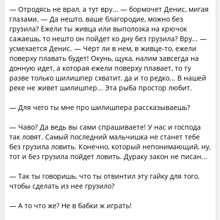
— Отродясь не врал, а тут вру... — бормочет Денис, мигая
глазами. — Да нешто, ваше благородие, можно без
грузила? Ежели ты живца или выполозка на крючок
сажаешь, то нешто он пойдет ко дну без грузила? Вру... —
усмехается Денис. — Чёрт ли в нем, в живце-то, ежели
поверху плавать будет! Окунь, щука, налим завсегда на
донную идет, а которая ежели поверху плавает, то ту
разве только шилишпер схватит, да и то редко... В нашей
реке не живет шилишпер... Эта рыба простор любит.
— Для чего ты мне про шилишпера рассказываешь?
— Чаво? Да ведь вы сами спрашиваете! У нас и господа
так ловят. Самый последний мальчишка не станет тебе
без грузила ловить. Конечно, который непонимающий, ну,
тот и без грузила пойдет ловить. Дураку закон не писан...
— Так ты говоришь, что ты отвинтил эту гайку для того,
чтобы сделать из нее грузило?
— А то что же? Не в бабки ж играть!