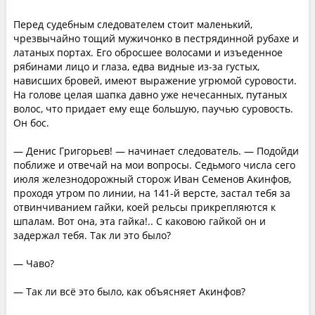
Перед судебным следователем стоит маленький,
чрезвычайно тощий мужичонко в пестрядинной рубахе и
латаных портах. Его обросшее волосами и изъеденное
рябинами лицо и глаза, едва видные из-за густых,
нависших бровей, имеют выражение угрюмой суровости.
На голове целая шапка давно уже нечесанных, путаных
волос, что придает ему еще большую, паучью суровость.
Он бос.
— Денис Григорьев! — начинает следователь. — Подойди
поближе и отвечай на мои вопросы. Седьмого числа сего
июля железнодорожный сторож Иван Семенов Акинфов,
проходя утром по линии, на 141-й версте, застал тебя за
отвинчиванием гайки, коей рельсы прикрепляются к
шпалам. Вот она, эта гайка!.. С каковою гайкой он и
задержал тебя. Так ли это было?
— Чаво?
— Так ли всё это было, как объясняет Акинфов?