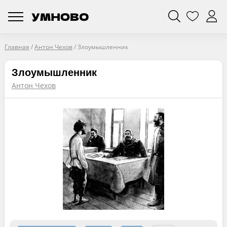
Главная
/
Антон Чехов
/
Злоумышленник
Злоумышленник
Антон Чехов