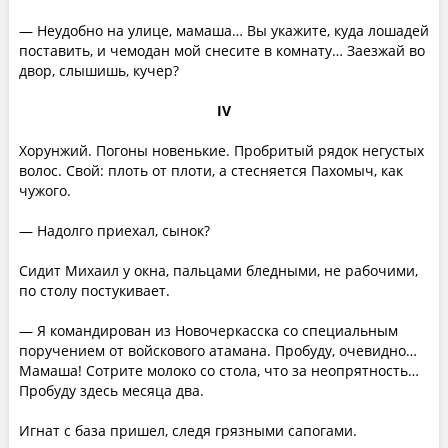
— Неудобно на улице, мамаша… Вы укажите, куда лошадей
поставить, и чемодан мой снесите в комнату… Заезжай во
двор, слышишь, кучер?
IV
Хорунжий. Погоны новенькие. Пробритый рядок негустых
волос. Свой: плоть от плоти, а стесняется Пахомыч, как
чужого.
— Надолго приехал, сынок?
Сидит Михаил у окна, пальцами бледными, не рабочими,
по столу постукивает.
— Я командирован из Новочеркасска со специальным
поручением от войскового атамана. Пробуду, очевидно…
Мамаша! Сотрите молоко со стола, что за неопрятность…
Пробуду здесь месяца два.
Игнат с база пришел, следя грязными сапогами.