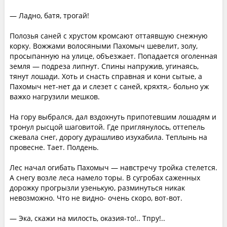
— Ладно, батя, трогай!
Полозья саней с хрустом кромсают оттаявшую снежную
корку. Вожжами волосяными Пахомыч шевелит, золу,
просыпанную на улице, объезжает. Попадается оголенная
земля — подреза липнут. Спины напружив, угинаясь,
тянут лошади. Хоть и снасть справная и кони сытые, а
Пахомыч нет-нет да и слезет с саней, кряхтя,- больно уж
важко нагрузили мешков.
На гору выбрался, дал вздохнуть припотевшим лошадям и
тронул рысцой шаговитой. Где приглянулось, оттепель
сжевала снег, дорогу дурашливо изухабила. Теплынь на
провесне. Тает. Полдень.
Лес начал огибать Пахомыч — навстречу тройка стелется.
А снегу возле леса намело торы. В сугробах саженных
дорожку прогрызли узенькую, разминуться никак
невозможно. Что не видно- очень скоро, вот-вот.
— Эка, скажи на милость, оказия-то!.. Тпру!..