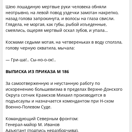
Шею лошадиную мертвые руки человека обняли
неотрывно, на левой повод уздечки замотан накрепко,
назад голова запрокинута, и волосы на глаза свисли.
Глядела, не моргая, как губы, рыбой изъеденные,
смеялись, ощеряя мертвый оскал зубов, и упала…
Космами седыми мотая, на четвереньках в воду сползла,
голову черную охватила, мычала:
— Гри-ша!.. Сы-но-о-ок!..
ВЫПИСКА ИЗ ПРИКАЗА М 186
За самоотверженную и неустанную работу по
искоренению большевизма в пределах Верхне-Донского
Округа сотник Крамсков Михаил производится в
подъесаулы и назначается комендантом при Н-ском
Военно-Полевом Суде.
Командующий Северным фронтом:
Генерал-майор М. Иванов
Адъютант (подпись неразборчива).