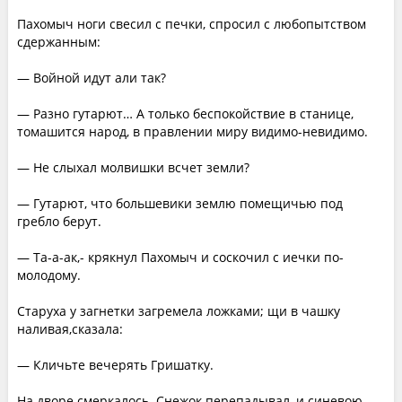
Пахомыч ноги свесил с печки, спросил с любопытством
сдержанным:
— Войной идут али так?
— Разно гутарют… А только беспокойствие в станице,
томашится народ, в правлении миру видимо-невидимо.
— Не слыхал молвишки всчет земли?
— Гутарют, что большевики землю помещичью под
гребло берут.
— Та-а-ак,- крякнул Пахомыч и соскочил с иечки по-
молодому.
Старуха у загнетки загремела ложками; щи в чашку
наливая,сказала:
— Кличьте вечерять Гришатку.
На дворе смеркалось. Снежок перепадывал, и синевою