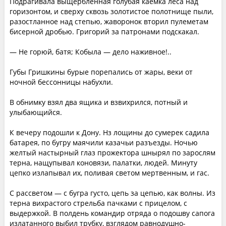
Подрагивала выщербленная голубая каемка леса над
горизонтом, и сверху сквозь золотистое полотнище пыли,
разостланное над степью, жаворонок вторил пулеметам
бисерной дробью. Григорий за патронами подскакал.
— Не горюй, батя; Кобыла — дело наживное!..
Губы Гришкины бурые порепались от жары, веки от
ночной бессонницы набухли.
В обнимку взял два ящика и взвихрился, потный и
улыбающийся.
К вечеру подошли к Дону. Нз лощины до сумерек садила
батарея, по бугру маячили казачьи разъезды. Ночью
желтый настырный глаз прожектора шнырял по зарослям
терна, нащупывал коновязи, палатки, людей. Минуту
цепко излапывал их, поливая светом мертвенным, и гас.
С рассветом — с бугра густо, цепь за цепью, как волны. Из
терна вихрастого стрельба пачками с прицелом, с
выдержкой. В полдень командир отряда о подошву сапога
излатанного выбил трубку, взглядом равнодушно-