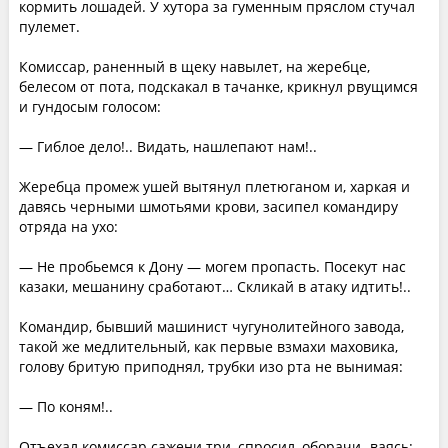
кормить лошадей. У хутора за гуменным пряслом стучал
пулемет.
Комиссар, раненный в щеку навылет, на жеребце,
белесом от пота, подскакал в тачанке, крикнул рвущимся
и гундосым голосом:
— Гиблое дело!.. Видать, нашлепают нам!..
Жеребца промеж ушей вытянул плетюганом и, харкая и
давясь черными шмотьями крови, засипел командиру
отряда на ухо:
— Не пробьемся к Дону — могем пропасть. Посекут нас
казаки, мешанину сработают… Скликай в атаку идтить!..
Командир, бывший машинист чугунолитейного завода,
такой же медлительный, как первые взмахи маховика,
голову бритую приподнял, трубки изо рта не вынимая:
— По коням!..
Отъехал комиссар сажени три, спросил, оборачи- ваясь: