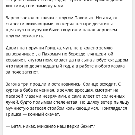
липкими, горячими лучами.
Зарею заехал от шляха с плугом Пахомыч. Ногами, от
старости вихляющими, вымерял четыре десятины,
щелкнул на муругих быков кнутом и начал чернозем
плугом лохматить.
Давит на поручни Гришка, чуть не в колено землю
выворачивает, а Пахомыч по борозде глянцевитой
ковыляет, кнутом помахивает да на сына любуется: даром
что парню девятнадцатый год, а в работе любого казака
за пояс заткнет.
Загона три прошли и остановились. Солнце всходит. С
кургана баба каменная, в землю вросшая, смотрит на
пахарей глазами незрячими, а сама алеет от солнечных
лучей, будто полымем спеленатая. По шляху ветер пыльцу
мучнистую затесал столбом колыхающимся. Пригляделся
Гришка — конный скачет.
— Батя, никак, Михайло наш верхи бежит?