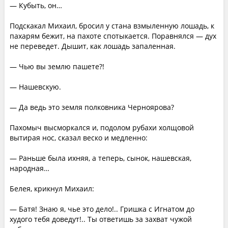
— Кубыть, он…
Подскакал Михаил, бросил у стана взмыленную лошадь, к
пахарям бежит, на пахоте спотыкается. Поравнялся — дух
не переведет. Дышит, как лошадь запаленная.
— Чью вы землю пашете?!
— Нашевскую.
— Да ведь это земля полковника Черноярова?
Пахомыч высморкался и, подолом рубахи холщовой
вытирая нос, сказал веско и медленно:
— Раньше была ихняя, а теперь, сынок, нашевская,
народная…
Белея, крикнул Михаил:
— Батя! Знаю я, чье это дело!.. Гришка с Игнатом до
худого тебя доведут!.. Ты ответишь за захват чужой