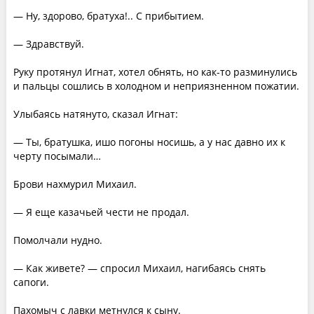
— Ну, здорово, братуха!.. С прибытием.
— Здравствуй.
Руку протянул Игнат, хотел обнять, но как-то разминулись
и пальцы сошлись в холодном и неприязненном пожатии.
Улыбаясь натянуто, сказал Игнат:
— Ты, братушка, ишо погоны носишь, а у нас давно их к
черту посымали…
Брови нахмурил Михаил.
— Я еще казачьей чести не продал.
Помолчали нудно.
— Как живете? — спросил Михаил, нагибаясь снять
сапоги.
Пахомыч с лавки метнулся к сыну.