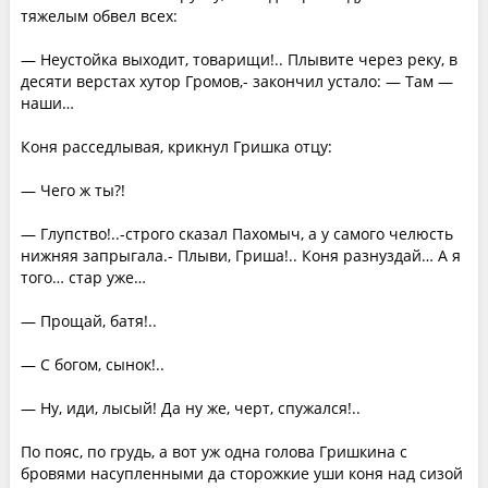
тяжелым обвел всех:
— Неустойка выходит, товарищи!.. Плывите через реку, в
десяти верстах хутор Громов,- закончил устало: — Там —
наши…
Коня расседлывая, крикнул Гришка отцу:
— Чего ж ты?!
— Глупство!..-строго сказал Пахомыч, а у самого челюсть
нижняя запрыгала.- Плыви, Гриша!.. Коня разнуздай… А я
того… стар уже…
— Прощай, батя!..
— С богом, сынок!..
— Ну, иди, лысый! Да ну же, черт, спужался!..
По пояс, по грудь, а вот уж одна голова Гришкина с
бровями насупленными да сторожкие уши коня над сизой