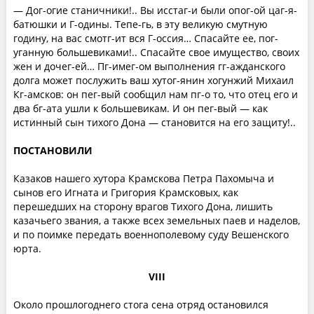
— Дог-огие станичники!.. Вы исстаг-и были опог-ой цаг-я-
батюшки и Г-одины. Тепе-гь, в эту великую смутную
годину, на вас смотг-ит вся Г-оссия… Спасайте ее, пог-
уганную большевиками!.. Спасайте свое имущество, своих
жен и дочег-ей… Пг-имег-ом выполнения гг-ажданского
долга может послужить ваш хутог-янин хогунжий Михаил
Кг-амсков: он пег-вый сообщил нам пг-о то, что отец его и
два бг-ата ушли к большевикам. И он пег-вый — как
истинный сын тихого Дона — становится на его защиту!..
ПОСТАНОВИЛИ
Казаков нашего хутора Крамскова Петра Пахомыча и
сынов его Игната и Григория Крамсковых, как
перешедших на сторону врагов Тихого Дона, лишить
казачьего звания, а также всех земельных паев и наделов,
и по поимке передать военнополевому суду Вешенского
юрта.
VIII
Около прошлогоднего стога сена отряд остановился