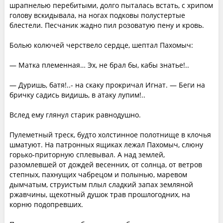
шрапнелью перебитыми, долго пыталась встать, с хрипом
голову вскидывала, на ногах подковы полустертые
блестели. Песчаник жадно пил розоватую пену и кровь.
Болью колючей черствело сердце, шептал Пахомыч:
— Матка племенная… Эх, не брал бы, кабы знатье!..
— Дуришь, батя!..- на скаку прокричал Игнат. — Беги на
бричку садись видишь, в атаку лупим!..
Вслед ему глянул старик равнодушно.
Пулеметный треск, будто холстинное полотнище в клочья
шматуют. На патронных ящиках лежал Пахомыч, слюну
горько-приторную сплевывал. А над землей,
разомлевшей от дождей весенних, от солнца, от ветров
степных, пахнущих чабрецом и полынью, маревом
дымчатым, струистым плыл сладкий запах земляной
ржавчины, щекотный душок трав прошлогодних, на
корню подопревших.