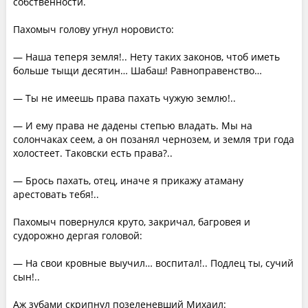
собственности.
Пахомыч голову угнул норовисто:
— Наша теперя земля!.. Нету таких законов, чтоб иметь
больше тыщи десятин… Шабаш! Равноправенство…
— Ты не имеешь права пахать чужую землю!..
— И ему права не дадены степью владать. Мы на
солончаках сеем, а он позанял чернозем, и земля три года
холостеет. Таковски есть права?..
— Брось пахать, отец, иначе я прикажу атаману
арестовать тебя!..
Пахомыч повернулся круто, закричал, багровея и
судорожно дергая головой:
— На свои кровные выучил… воспитал!.. Подлец ты, сучий
сын!..
Аж зубами скрипнул позеленевший Михаил: