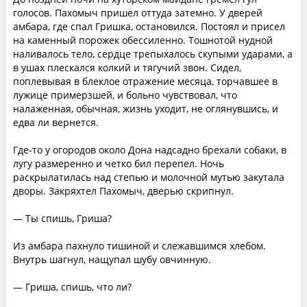
голосов. Пахомыч пришел оттуда затемно. У дверей
амбара, где спал Гришка, остановился. Постоял и присел
на каменный порожек обессиленно. Тошнотой нудной
наливалось тело, сердце трепыхалось скупыми ударами, а
в ушах плескался колкий и тягучий звон. Сидел,
поплевывая в блеклое отражение месяца, торчавшее в
лужице примерзшей, и больно чувствовал, что
налаженная, обычная, жизнь уходит, не оглянувшись, и
едва ли вернется.
Где-то у огородов около Дона надсадно брехали собаки, в
лугу размеренно и четко бил перепел. Ночь
раскрылатилась над степью и молочной мутью закутала
дворы. Закряхтел Пахомыч, дверью скрипнул.
— Ты спишь, Гриша?
Из амбара пахнуло тишиной и слежавшимся хлебом.
Внутрь шагнул, нащупал шубу овчинную.
— Гриша, спишь, что ли?