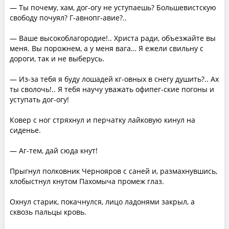
— Ты почему, хам, дог-огу не уступаешь? Большевистскую
свободу почуял? Г-авнопг-авие?..
— Ваше высокоблагородие!.. Христа ради, объезжайте вы
меня. Вы порожнем, а у меня вага… Я ежели свильну с
дороги, так и не выберусь.
— Из-за тебя я буду лошадей кг-овных в снегу душить?.. Ах
ты сволочь!.. Я тебя научу уважать офипег-ские погоны и
уступать дог-oгy!
Ковер с ног стряхнул и перчатку лайковую кинул на
сиденье.
— Аг-тем, дай сюда кнут!
Прыгнул полковник Чернояров с саней и, размахнувшись,
хлобыстнул кнутом Пахомыча промеж глаз.
Охнул старик, покачнулся, лицо ладонями закрыл, а
сквозь пальцы кровь.