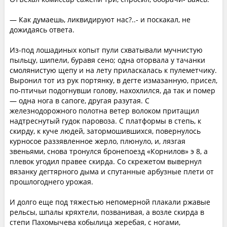
— Как думаешь, ликвидируют нас?..- и поскакал, не
дожидаясь ответа.
Из-под лошадиных копыт пули схватывали мучнистую
пыльцу, шипели, буравя сено; одна оторвала у тачанки
смолянистую щепу и на лету приласкалась к пулеметчику.
Выронил тот из рук портянку, в дегте измазанную, присел,
по-птичьи подогнувши голову, нахохлился, да так и помер
— одна нога в сапоге, другая разутая. С
железнодорожного полотна ветер волоком притащил
надтреснутый гудок паровоза. С платформы в степь, к
скирду, к куче людей, затормошившихся, повернулось
курносое раззявленное жерло, плюнуло, и, лязгая
звеньями, снова тронулся бронепоезд «Корнилов» э 8, а
плевок угодил правее скирда. Со скрежетом вывернул
вязанку дегтярного дыма и спутанные арбузные плети от
прошлогоднего урожая.
И долго еще под тяжестью непомерной плакали ржавые
рельсы, шпалы кряхтели, позванивая, а возле скирда в
степи Пахомычева кобылица жеребая, с ногами,