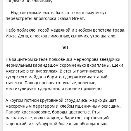
зацокали по солончаку.
— Надо летником ехать, батя, а то на шляху могут
перевстреть! вполголоса сказал Игнат.
Небо поблекло. Росой медвяной и знобкой вспотела трава.
Из-за Дона, с песков лимонных, сыпучих, утро шагало.
VII
На защитном кителе полковника Черноярова звездочки
чернильным карандашом скромненько вкраплены. Щеки
мясистые в синих жилках. В стены паутинистые
хуторского майдана баритон дворянски-картавый
тычется. Пальцы розовато-пухлые, холеные,
жестикулируют сдержанно и вполне прилично.
А кругом потной круговиной сгрудились, жарко дышат
махорочным перегаром и хлебом пшеничным окисшим.
Папахи красноверхие, бороды цветастые. Рты,
распахнутые, ловят жадно, а баритон, картавящий,
гаденький, из губ, дурной болезнью обглоданных: