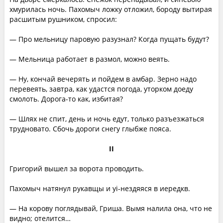
хмурилась ночь. Пахомыч ложку отложил, бороду вытирая
расшитым рушником, спросил:
— Про мельницу паровую разузнал? Когда пущать будут?
— Мельница работает в размол, можно веять.
— Ну, кончай вечерять и пойдем в амбар. Зерно надо
перевеять, завтра, как удастся погода, уторком доеду
смолоть. Дорога-то как, избитая?
— Шлях не спит, день и ночь едут, только разъезжаться
трудновато. Сбочь дороги снегу глыбже пояса.
II
Григорий вышел за ворота проводить.
Пахомыч натянул рукавщы и yi-нездяяся в иередкв.
— На корову поглядывай, Гриша. Вымя налила она, что не
видно; отелится…