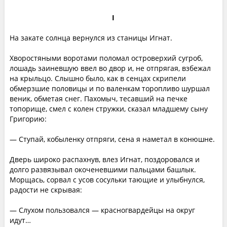
I
На закате солнца вернулся из станицы Игнат.
Хворостяными воротами поломал островерхий сугроб,
лошадь заиневшую ввел во двор и, не отпрягая, взбежал
на крыльцо. Слышно было, как в сенцах скрипели
обмерзшие половицы и по валенкам торопливо шуршал
веник, обметая снег. Пахомыч, тесавший на печке
топорище, смел с колен стружки, сказал младшему сыну
Григорию:
— Ступай, кобыленку отпряги, сена я наметал в конюшне.
Дверь широко распахнув, влез Игнат, поздоровался и
долго развязывал окоченевшими пальцами башлык.
Морщась, сорвал с усов сосульки тающие и улыбнулся,
радости не скрывая:
— Слухом пользовался — красногвардейцы на округ
идут…