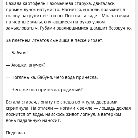
Сажала картофель Пахомычева старуха, двигалась
промеж лунок натужисто. Нагнется, и кровь полыхнет в
голову, закружит ее тошно. Постоит и сядет. Молча глядит
на черные жилы, спутавшиеся на руках узлом
замысловатым. Губами ввалившимися шамшит беззвучно.
За плетнем Игнатов сынишка в песке играет.
— Бабуня!
— Аюшки, внучек?
— Поглянь-ка, бабуня, чего вода принесла.
— Чего же она принесла, родимый?
Встала старая, лопату не спеша воткнула, дверцами
скрипнула. На отмели — ногами к земле — лошадь дохлая
лоснится от воды, наискось живот лопнул, а ветерком
вонь падальную наносит.
Подошла.