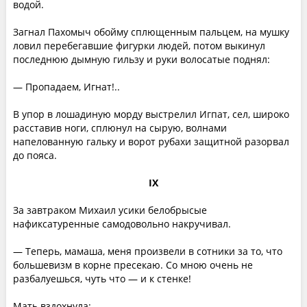
водой.
Загнал Пахомыч обойму сплющенным пальцем, на мушку
ловил перебегавшие фигурки людей, потом выкинул
последнюю дымную гильзу и руки волосатые поднял:
— Пропадаем, Игнат!..
В упор в лошадиную морду выстрелил Игпат, сел, широко
расставив ноги, сплюнул на сырую, волнами
напелованную гальку и ворот рубахи защитной разорвал
до пояса.
IX
За завтраком Михаил усики белобрысые
нафиксатуренные самодовольно накручивал.
— Теперь, мамаша, меня произвели в сотники за то, что
большевизм в корне пресекаю. Со мною очень не
разбалуешься, чуть что — и к стенке!
Мать вздохнула: