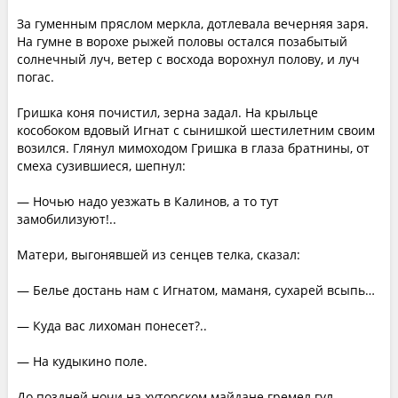
За гуменным пряслом меркла, дотлевала вечерняя заря.
На гумне в ворохе рыжей половы остался позабытый
солнечный луч, ветер с восхода ворохнул полову, и луч
погас.
Гришка коня почистил, зерна задал. На крыльце
кособоком вдовый Игнат с сынишкой шестилетним своим
возился. Глянул мимоходом Гришка в глаза братнины, от
смеха сузившиеся, шепнул:
— Ночью надо уезжать в Калинов, а то тут
замобилизуют!..
Матери, выгонявшей из сенцев телка, сказал:
— Белье достань нам с Игнатом, маманя, сухарей всыпь…
— Куда вас лихоман понесет?..
— На кудыкино поле.
До поздней ночи на хуторском майдане гремел гул