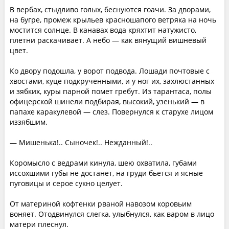
В вербах, стыдливо голых, беснуются гоачи. За дворами,
на бугре, промеж крыльев красношапого ветряка на ночь
мостится солнце. В канавах вода кряхтит натужисто,
плетни раскачивает. А небо — как вянущий вишневый
цвет.
Ко двору подошла, у ворот подвода. Лошади почтовые с
хвостами, куце подкрученными, и у ног их, захлюстанных
и зябких, куры парной помет гребут. Из тарантаса, полы
офицерской шинели подбирая, высокий, узенький — в
папахе каракулевой — слез. Повернулся к старухе лицом
иззябшим.
— Мишенька!.. Сыночек!.. Нежданный!..
Коромысло с ведрами кинула, шею охватила, губами
иссохшими губы не достанет, на груди бьется и ясные
пуговицы и серое сукно целует.
От материной кофтенки рваной навозом коровьим
воняет. Отодвинулся слегка, улыбнулся, как варом в лицо
матери плеснул.