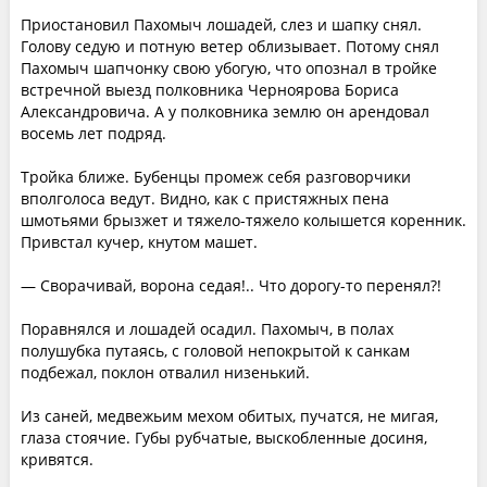
Приостановил Пахомыч лошадей, слез и шапку снял.
Голову седую и потную ветер облизывает. Потому снял
Пахомыч шапчонку свою убогую, что опознал в тройке
встречной выезд полковника Черноярова Бориса
Александровича. А у полковника землю он арендовал
восемь лет подряд.
Тройка ближе. Бубенцы промеж себя разговорчики
вполголоса ведут. Видно, как с пристяжных пена
шмотьями брызжет и тяжело-тяжело колышется коренник.
Привстал кучер, кнутом машет.
— Сворачивай, ворона седая!.. Что дорогу-то перенял?!
Поравнялся и лошадей осадил. Пахомыч, в полах
полушубка путаясь, с головой непокрытой к санкам
подбежал, поклон отвалил низенький.
Из саней, медвежьим мехом обитых, пучатся, не мигая,
глаза стоячие. Губы рубчатые, выскобленные досиня,
кривятся.