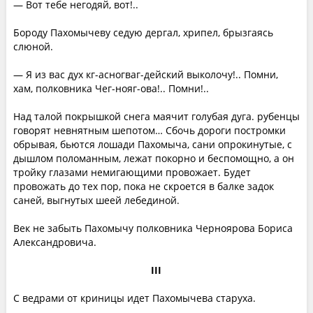
— Вот тебе негодяй, вот!..
Бороду Пахомычеву седую дергал, хрипел, брызгаясь
слюной.
— Я из вас дух кг-асногваг-дейский выколочу!.. Помни,
хам, полковника Чег-нояг-ова!.. Помни!..
Над талой покрышкой снега маячит голубая дуга. рубенцы
говорят невнятным шепотом… Сбочь дороги постромки
обрывая, бьются лошади Пахомыча, сани опрокинутые, с
дышлом поломанным, лежат покорно и беспомощно, а он
тройку глазами немигающими провожает. Будет
провожать до тех пор, пока не скроется в балке задок
саней, выгнутых шеей лебединой.
Век не забыть Пахомычу полковника Черноярова Бориса
Александровича.
III
С ведрами от криницы идет Пахомычева старуха.