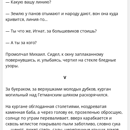
— Какую вашу линию?
— Землю у панов отымают и народу дают, вон она куда
кривится, линия-то…
— Ты что же, Игнат, за большевиков стоишь?
— А ты за кого?
Промолчал Михаил. Сидел, к окну заплаканному
повернувшись, и, улыбаясь, чертил на стекле бледные
узоры.
V
За буераком, за верхушками молодых дубков, курган
могильный над Гетманским шляхом раскорячился.
На кургане обглоданная столетиями, ноздреватая
каменная баба, а через голову ее, прозеленью обросшую,
солнце по утрам переваливает, вверх карабкается и
сквозь мглистое покрывало пыли заботливо, словно сука
— щенят, лижет степь, сады, черепичные крыши домов