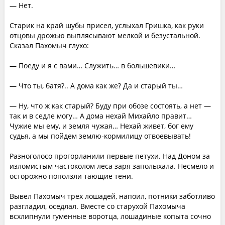
— Нет.
Старик на край шубы присел, услыхал Гришка, как руки
отцовы дрожью выплясывают мелкой и безустальной.
Сказал Пахомыч глухо:
— Поеду и я с вами… Служить… в большевики…
— Что ты, батя?.. А дома как же? Да и старый ты…
— Ну, что ж как старый? Буду при обозе состоять, а нет —
так и в седле могу… А дома нехай Михайло правит…
Чужие мы ему, и земля чужая… Нехай живет, бог ему
судья, а мы пойдем землю-кормилицу отвоевывать!
Разноголосо прогорланили первые петухи. Над Доном за
изломистым частоколом леса заря заполыхала. Несмело и
осторожно поползли тающие тени.
Вывел Пахомыч трех лошадей, напоил, потники заботливо
разгладил, оседлал. Вместе со старухой Пахомыча
всхлипнули гуменные воротца, лошадиные копыта сочно