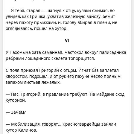
— Я тебя, старая…- шагнул к отцу, кулаки сжимая, во
увидел, как Гришка, ухватив железную занозу, бежит
через пахоту прыжками, и, голову вбирая в плечи, не
оглядываясь, пошел на хутор.
VI
У Пахомыча хата саманная. Частокол вокруг палисадника
ребрами лошадиного скелета топорщится.
С поля приехал Григорий с отцом. Игнат баз заплетал
хворостом, подошел, и от рук его пахуче несло пряным
запахом листьев лежалых.
— Нас, Григорий, в правление требуют. На майдане сход
хуторной.
— Зачем?
— Мобилизация, говорят… Красногвардейцы заняли
хутор Калинов.