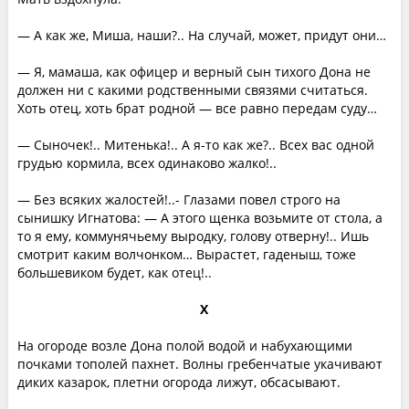
— А как же, Миша, наши?.. На случай, может, придут они…
— Я, мамаша, как офицер и верный сын тихого Дона не
должен ни с какими родственными связями считаться.
Хоть отец, хоть брат родной — все равно передам суду…
— Сыночек!.. Митенька!.. А я-то как же?.. Всех вас одной
грудью кормила, всех одинаково жалко!..
— Без всяких жалостей!..- Глазами повел строго на
сынишку Игнатова: — А этого щенка возьмите от стола, а
то я ему, коммунячьему выродку, голову отверну!.. Ишь
смотрит каким волчонком… Вырастет, гаденыш, тоже
большевиком будет, как отец!..
Х
На огороде возле Дона полой водой и набухающими
почками тополей пахнет. Волны гребенчатые укачивают
диких казарок, плетни огорода лижут, обсасывают.