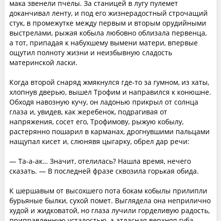
мака звенели пчелы. За станицей в лугу пулемет
доканчивал ленту, и под его жизнерадостный строчащий
стук, в промежутке между первым и вторым орудийными
выстрелами, рыжая кобыла любовно облизала первенца,
а тот, припадая к набухшему вымени матери, впервые
ощутил полноту жизни и неизбывную сладость
материнской ласки.
Когда второй снаряд жмякнулся где-то за гумном, из хаты,
хлопнув дверью, вышел Трофим и направился к конюшне.
Обходя навозную кучу, он ладонью прикрыл от солнца
глаза и, увидев, как жеребенок, подрагивая от
напряжения, сосет его, Трофимову, рыжую кобылу,
растерянно пошарил в карманах, дрогнувшими пальцами
нащупал кисет и, слюнявя цыгарку, обрел дар речи:
— Та-а-ак… Значит, отелилась? Нашла время, нечего
сказать. — В последней фразе сквозила горькая обида.
К шершавым от высохшего пота бокам кобылы прилипли
бурьяные былки, сухой помет. Выглядела она неприлично
худой и жидковатой, но глаза лучили горделивую радость,
приправленную усталостью, а атласная верхняя губа