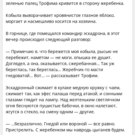
зеленью палец Трофима кривится в сторону жеребенка.
Кобыла выворачивает кровянистое глазное яблоко,
моргает и насмешливо косится на хозяина.
В горнице, где помещался командир эскадрона, в этот
вечер происходил следующий разговор:
— Примечаю я, что бережется моя кобыла, рысью не
перебежит, намётом — не моги, опышка ее душит.
Доглядел, а она, оказывается, сжеребанная… Так уж
береглась, так береглась… Жеребчик-то масти
гнедоватой… Вот… — рассказывает Трофим.
Эскадронный сжимает в кулаке медную кружку с чаем,
сжимает так, как эфес палаша перед атакой, и сонными
глазами глядит на лампу. Над желтеньким светлячком
огня беснуются пушистые бабочки, в окно налетают,
жгутся о стекло, на смену одним — другие.
— …безразлично. Гнедой или вороной — все равно.
Пристрелить. С жеребенком мы навродь цыганев будем.