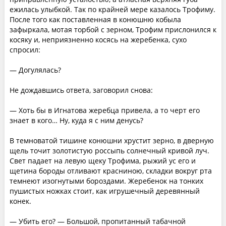
ежилась улыбкой. Так по крайней мере казалось Трофиму.
После того как поставленная в конюшню кобыла
зафыркала, мотая торбой с зерном, Трофим прислонился к
косяку и, неприязненно косясь на жеребенка, сухо
спросил:
— Догулялась?
Не дождавшись ответа, заговорил снова:
— Хоть бы в Игнатова жеребца привела, а то черт его
знает в кого… Ну, куда я с ним денусь?
В темноватой тишине конюшни хрустит зерно, в дверную
щель точит золотистую россыпь солнечный кривой луч.
Свет падает на левую щеку Трофима, рыжий ус его и
щетина бороды отливают красниною, складки вокруг рта
темнеют изогнутыми бороздами. Жеребенок на тонких
пушистых ножках стоит, как игрушечный деревянный
конек.
— Убить его? — Большой, пропитанный табачной