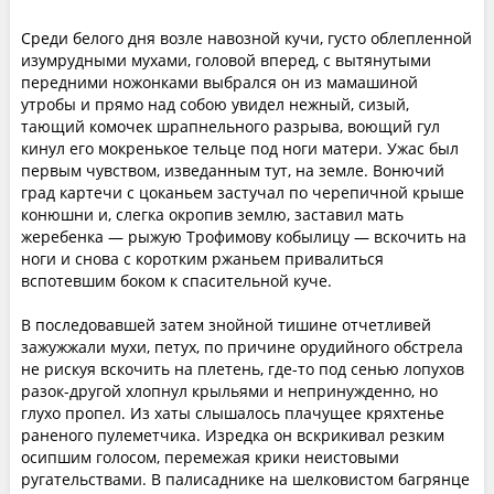
Среди белого дня возле навозной кучи, густо облепленной
изумрудными мухами, головой вперед, с вытянутыми
передними ножонками выбрался он из мамашиной
утробы и прямо над собою увидел нежный, сизый,
тающий комочек шрапнельного разрыва, воющий гул
кинул его мокренькое тельце под ноги матери. Ужас был
первым чувством, изведанным тут, на земле. Вонючий
град картечи с цоканьем застучал по черепичной крыше
конюшни и, слегка окропив землю, заставил мать
жеребенка — рыжую Трофимову кобылицу — вскочить на
ноги и снова с коротким ржаньем привалиться
вспотевшим боком к спасительной куче.
В последовавшей затем знойной тишине отчетливей
зажужжали мухи, петух, по причине орудийного обстрела
не рискуя вскочить на плетень, где-то под сенью лопухов
разок-другой хлопнул крыльями и непринужденно, но
глухо пропел. Из хаты слышалось плачущее кряхтенье
раненого пулеметчика. Изредка он вскрикивал резким
осипшим голосом, перемежая крики неистовыми
ругательствами. В палисаднике на шелковистом багрянце