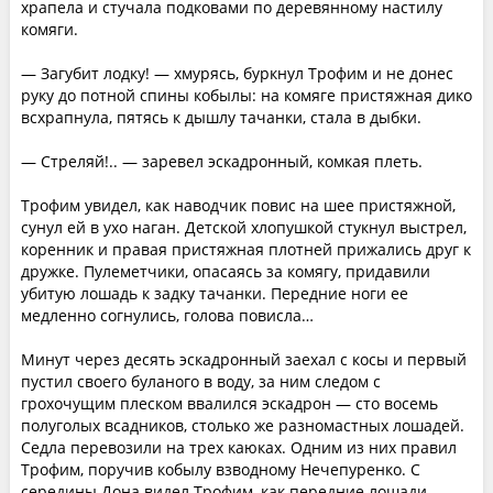
храпела и стучала подковами по деревянному настилу
комяги.
— Загубит лодку! — хмурясь, буркнул Трофим и не донес
руку до потной спины кобылы: на комяге пристяжная дико
всхрапнула, пятясь к дышлу тачанки, стала в дыбки.
— Стреляй!.. — заревел эскадронный, комкая плеть.
Трофим увидел, как наводчик повис на шее пристяжной,
сунул ей в ухо наган. Детской хлопушкой стукнул выстрел,
коренник и правая пристяжная плотней прижались друг к
дружке. Пулеметчики, опасаясь за комягу, придавили
убитую лошадь к задку тачанки. Передние ноги ее
медленно согнулись, голова повисла…
Минут через десять эскадронный заехал с косы и первый
пустил своего буланого в воду, за ним следом с
грохочущим плеском ввалился эскадрон — сто восемь
полуголых всадников, столько же разномастных лошадей.
Седла перевозили на трех каюках. Одним из них правил
Трофим, поручив кобылу взводному Нечепуренко. С
середины Дона видел Трофим, как передние лошади,