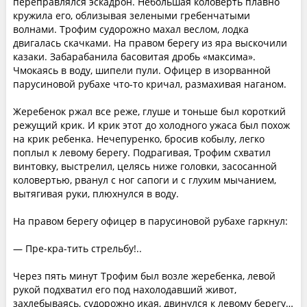
переправлялся эскадрон. Небольшая коловерть плавно
кружила его, облизывая зелеными гребенчатыми
волнами. Трофим судорожно махал веслом, лодка
двигалась скачками. На правом берегу из яра выскочили
казаки. Забарабанила басовитая дробь «максима».
Чмокаясь в воду, шипели пули. Офицер в изорванной
парусиновой рубахе что-то кричал, размахивая наганом.
Жеребенок ржал все реже, глуше и тоньше был короткий
режущий крик. И крик этот до холодного ужаса был похож
на крик ребенка. Нечепуренко, бросив кобылу, легко
поплыл к левому берегу. Подрагивая, Трофим схватил
винтовку, выстрелил, целясь ниже головки, засосанной
коловертью, рванул с ног сапоги и с глухим мычанием,
вытягивая руки, плюхнулся в воду.
На правом берегу офицер в парусиновой рубахе гаркнул:
— Пре-кра-тить стрельбу!..
Через пять минут Трофим был возле жеребенка, левой
рукой подхватил его под нахолодавший живот,
захлебываясь, судорожно икая, двинулся к левому берегу…