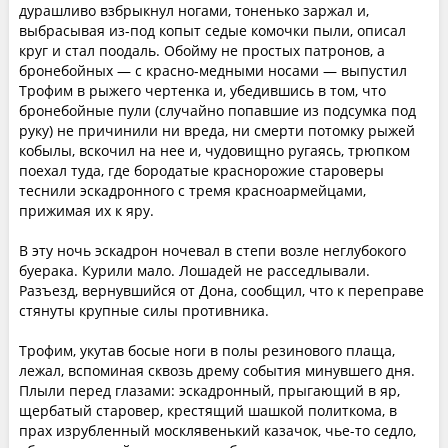
дурашливо взбрыкнул ногами, тоненько заржал и,
выбрасывая из-под копыт седые комочки пыли, описал
круг и стал поодаль. Обойму не простых патронов, а
бронебойных — с красно-медными носами — выпустил
Трофим в рыжего чертенка и, убедившись в том, что
бронебойные пули (случайно попавшие из подсумка под
руку) не причинили ни вреда, ни смерти потомку рыжей
кобылы, вскочил на нее и, чудовищно ругаясь, трюпком
поехал туда, где бородатые краснорожие староверы
теснили эскадронного с тремя красноармейцами,
прижимая их к яру.
В эту ночь эскадрон ночевал в степи возле неглубокого
буерака. Курили мало. Лошадей не расседлывали.
Разъезд, вернувшийся от Дона, сообщил, что к переправе
стянуты крупные силы противника.
Трофим, укутав босые ноги в полы резинового плаща,
лежал, вспоминая сквозь дрему события минувшего дня.
Плыли перед глазами: эскадронный, прыгающий в яр,
щербатый старовер, крестящий шашкой политкома, в
прах изрубленный москлявенький казачок, чье-то седло,