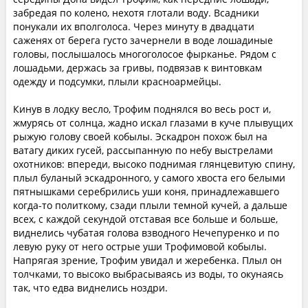
забредая по колено, нехотя глотали воду. Всадники
понукали их вполголоса. Через минуту в двадцати
саженях от берега густо зачернели в воде лошадиные
головы, послышалось многоголосое фырканье. Рядом с
лошадьми, держась за гривы, подвязав к винтовкам
одежду и подсумки, плыли красноармейцы.
Кинув в лодку весло, Трофим поднялся во весь рост и,
жмурясь от солнца, жадно искал глазами в куче плывущих
рыжую голову своей кобылы. Эскадрон похож был на
ватагу диких гусей, рассыпанную по небу выстрелами
охотников: впереди, высоко поднимая глянцевитую спину,
плыл буланый эскадронного, у самого хвоста его белыми
пятнышками серебрились уши коня, принадлежавшего
когда-то политкому, сзади плыли темной кучей, а дальше
всех, с каждой секундой отставая все больше и больше,
виднелись чубатая голова взводного Нечепуренко и по
левую руку от него острые уши Трофимовой кобылы.
Напрягая зрение, Трофим увидал и жеребенка. Плыл он
толчками, то высоко выбрасываясь из воды, то окунаясь
так, что едва виднелись ноздри.