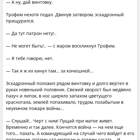
— А ну, дай винтовку.
Трофим нехотя подал. Двинув затвором, эскадронный
прищурился.
— Да тут патрон нету!..
— Не могет быть!.. — с жаром воскликнул Трофим.
— Я тебе говорю, нет.
— Так я ж их кинул там… за конюшней…
Эскадронный положил рядом винтовку и долго вертел в
руках новенький половник. Свежий хворост был медвяно
пахуч и липок, в нос ширяло запахом цветущего
краснотала, землей попахивало, трудом, позабытым в
неуемном пожаре войны…
— Слушай!.. Черт с ним! Пущай при матке живет.
Временно и так далее. Кончится война — на нем еще
того… пахать. А командующий на случай чего войдет в его
положение, потому что молокан и должен сосать… И