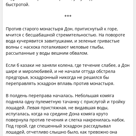
быстротой.
***
Против старого монастыря Дон, притиснутый к горе,
мчится с бесшабашной стремительностью. На повороте
вода кучерявится завитушками, и зеленые гривастые
волны с наскока поталкивают меловые глыбы,
рассыпанные у воды вешним обвалом.
Если б казаки не заняли колена, где течение слабее, а Дон
шире и миролюбивей, и не начали оттуда обстрела
предгорья, эскадронный никогда не решился бы
переправлять эскадрон вплавь против монастыря.
В полдень переправа началась. Небольшая комяга
подняла одну пулеметную тачанку с прислугой и тройку
лошадей. Левая пристяжная, не видавшая воды,
испугалась, когда на средине Дона комяга круто
повернула против течения и слегка накренилась набок.
Под горой, где спешенный эскадрон расседлывал
лошадей, отчетливо слышно было, как тревожно она