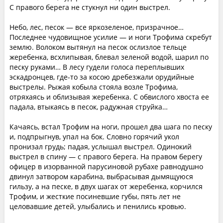
С правого берега не стукнул ни один выстрел.
Небо, лес, песок — все яркозеленое, призрачное…
Последнее чудовищное усилие — и ноги Трофима скребут
землю. Волоком вытянул на песок ослизлое тельце
жеребенка, всхлипывая, блевал зеленой водой, шарил по
песку руками… В лесу гудели голоса переплывших
эскадронцев, где-то за косою дребезжали орудийные
выстрелы. Рыжая кобыла стояла возле Трофима,
отряхаясь и облизывая жеребенка. С обвислого хвоста ее
падала, втыкаясь в песок, радужная струйка…
Качаясь, встал Трофим на ноги, прошел два шага по песку
и, подпрыгнув, упал на бок. Словно горячий укол
пронизал грудь; падая, услышал выстрел. Одинокий
выстрел в спину — с правого берега. На правом берегу
офицер в изорванной парусиновой рубахе равнодушно
двинул затвором карабина, выбрасывая дымящуюся
гильзу, а на песке, в двух шагах от жеребенка, корчился
Трофим, и жесткие посиневшие губы, пять лет не
целовавшие детей, улыбались и пенились кровью.