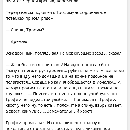
облитое черной кровью, жеребенок…
Перед светом подошел к Трофиму эскадронный, в
потемках присел рядом.
— Спишь, Трофим?
— Дремаю.
Эскадронный, поглядывая на меркнувшие звезды, сказал:
— Жеребца свово сничтожь! Наводит панику в бою…
Гляну на него, и рука дрожит… рубить не могу. А все через
то, что вид у него домашний, а на войне подобное не
полагается… Сердце из камня обращается в мочалку… И,
между прочим, не стоптали поганца в атаке, промеж ног
крутился… — Помолчав, он мечтательно улыбнулся, но
Трофим не видел этой улыбки. — Понимаешь, Трофим,
хвост у него, ну, то есть… положит на спину, взбрыкивает,
а хвост, как у лисы… Замечательный хвост!..
Трофим промолчал. Накрыл шинелью голову и,
подрагивая от росной сырости, уснул с диковинной