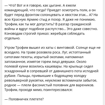
— Что? Вот и я говорю, как цыгане. А ежели
командующий, что тогда? Приедет осмотреть полк, а он
будет перед фронтом солонцевать и хвостом этак… А? На
всю Красную Армию стыд и позор. Я даже не понимаю,
Трофим, как ты мог допустить? В разгар гражданской
войны и вдруг подобное распутство… Это даже совестно.
Коноводам строгий приказ: жеребцов соблюдать
отдельно.
Утром Трофим вышел из хаты с винтовкой. Солнце еще не
всходило. На траве розовела роса. Луг, истоптанный
сапогами пехоты, изрытый окопами, напоминал
заплаканное, измятое горем лицо девушки. Около
полевой кухни возились кашевары. На крыльце сидел
эскадронный в сопревшей от давнишнего пота исподней
рубахе. Пальцы, привыкшие к бодрящему холодку
револьверной рукоятки, неуклюже вспоминали забытое,
родное — плели фасонистый половник для вареников.
Трофим, проходя мимо, поинтересовался:
— Половничек плетете?