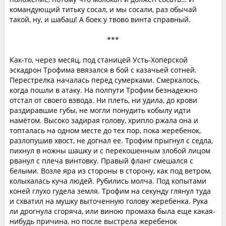
командующий титьку сосал, и мы сосали, раз обычай
такой, ну, и шабаш! А боек у твово винта справный.
***
Как-то, через месяц, под станицей Усть-Хоперской
эскадрон Трофима ввязался в бой с казачьей сотней.
Перестрелка началась перед сумерками. Смеркалось,
когда пошли в атаку. На полпути Трофим безнадежно
отстал от своего взвода. Ни плеть, ни удила, до крови
раздиравшие губы, не могли понудить кобылу идти
намётом. Высоко задирая голову, хрипло ржала она и
топталась на одном месте до тех пор, пока жеребенок,
разлопушив хвост, не догнал ее. Трофим прыгнул с седла,
пихнул в ножны шашку и с перекошенным злобой лицом
рванул с плеча винтовку. Правый фланг смешался с
белыми. Возле яра из стороны в сторону, как под ветром,
колыхалась куча людей. Рубились молча. Под копытами
коней глухо гудела земля. Трофим на секунду глянул туда
и схватил на мушку выточенную голову жеребенка. Рука
ли дрогнула сгоряча, или виною промаха была еще какая-
нибудь причина, но после выстрела жеребенок