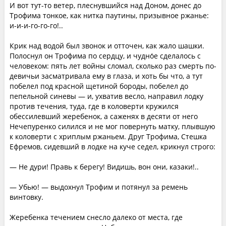
И вот тут-то ветер, плеснувшийся над Доном, донес до
Трофима тонкое, как нитка паутины, призывное ржанье:
и-и-и-го-го-го!..
Крик над водой был звонок и отточен, как жало шашки.
Полоснул он Трофима по сердцу, и чудно́е сделалось с
человеком: пять лет войны сломал, сколько раз смерть по-
девичьи засматривала ему в глаза, и хоть бы что, а тут
побелел под красной щетиной бороды, побелел до
пепельной синевы — и, ухватив весло, направил лодку
против течения, туда, где в коловерти кружился
обессилевший жеребенок, а саженях в десяти от него
Нечепуренко силился и не мог повернуть матку, плывшую
к коловерти с хриплым ржаньем. Друг Трофима, Стешка
Ефремов, сидевший в лодке на куче седел, крикнул строго:
— Не дури! Правь к берегу! Видишь, вон они, казаки!..
— Убью! — выдохнул Трофим и потянул за ремень
винтовку.
Жеребенка течением снесло далеко от места, где