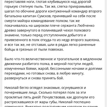
переставляя ноги, глотая клубившуюся над дорогой
горькую степную пыль. Так же, слегка прихрамывая,
шагал по обочине дороги контуженный командир второго
батальона капитан Сумсков, принявший на себя после
смерти майора командование полком, так же
покачивалось на широком плече сержанта Любченко
древко завернутого в полинявший чехол полкового
знамени, только перед отступлением добытого и
привезенного в полк откуда-то из недр второго эшелона,
и все так же, не отставая, шли в рядах легко раненные
бойцы в грязных от пыли повязках.
Было что-то величественное и трогательное в медленном
движении разбитого полка, в мерной поступи людей,
измученных боями, жарой, бессонными ночами и долгими
переходами, но готовых снова, в любую минуту,
развернуться и снова принять бой.
Николай бегло оглядел знакомые, осунувшиеся и
почерневшие лица. Сколько потерял полк за эти
проклятые пять дней! Почувствовав, как дрогнули его
растрескавшиеся от жары губы, Николай поспешно
отвернулся. Внезапно подступившее короткое рыдание