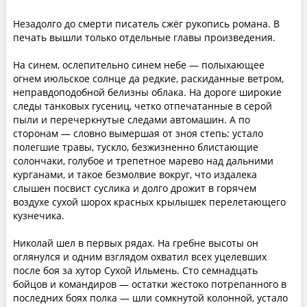
Незадолго до смерти писатель сжёг рукопись романа. В
печать вышли только отдельные главы произведения.
На синем, ослепительно синем небе — полыхающее
огнем июльское солнце да редкие, раскиданные ветром,
неправдоподобной белизны облака. На дороге широкие
следы танковых гусениц, четко отпечатанные в серой
пыли и перечеркнутые следами автомашин. А по
сторонам — словно вымершая от зноя степь: устало
полегшие травы, тускло, безжизненно блистающие
солончаки, голубое и трепетное марево над дальними
курганами, и такое безмолвие вокруг, что издалека
слышен посвист суслика и долго дрожит в горячем
воздухе сухой шорох красных крылышек перелетающего
кузнечика.
Николай шел в первых рядах. На гребне высоты он
оглянулся и одним взглядом охватил всех уцелевших
после боя за хутор Сухой Ильмень. Сто семнадцать
бойцов и командиров — остатки жестоко потрепанного в
последних боях полка — шли сомкнутой колонной, устало