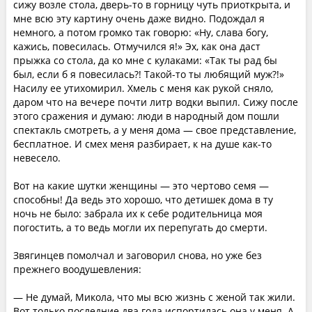
сижу возле стола, дверь-то в горницу чуть приоткрыта, и
мне всю эту картину очень даже видно. Подождал я
немного, а потом громко так говорю: «Ну, слава богу,
кажись, повесилась. Отмучился я!» Эх, как она даст
прыжка со стола, да ко мне с кулаками: «Так ты рад бы
был, если б я повесилась?! Такой-то ты любящий муж?!»
Насилу ее утихомирил. Хмель с меня как рукой сняло,
даром что на вечере почти литр водки выпил. Сижу после
этого сражения и думаю: люди в народный дом пошли
спектакль смотреть, а у меня дома — свое представление,
бесплатное. И смех меня разбирает, к на душе как-то
невесело.
Вот на какие шутки женщины — это чертово семя —
способны! Да ведь это хорошо, что детишек дома в ту
ночь не было: забрала их к себе родительница моя
погостить, а то ведь могли их перепугать до смерти.
Звягинцев помолчал и заговорил снова, но уже без
прежнего воодушевления:
— Не думай, Микола, что мы всю жизнь с женой так жили.
Вот только последние два года испортилась она у меня. А