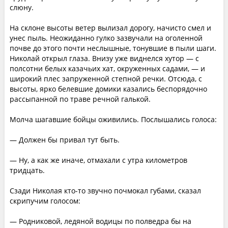
слюну.
На склоне высоты ветер вылизал дорогу, начисто смел и
унес пыль. Неожиданно гулко зазвучали на оголенной
почве до этого почти неслышные, тонувшие в пыли шаги.
Николай открыл глаза. Внизу уже виднелся хутор — с
полсотни белых казачьих хат, окруженных садами, — и
широкий плес запруженной степной речки. Отсюда, с
высоты, ярко белевшие домики казались беспорядочно
рассыпанной по траве речной галькой.
Молча шагавшие бойцы оживились. Послышались голоса:
— Должен бы привал тут быть.
— Ну, а как же иначе, отмахали с утра километров
тридцать.
Сзади Николая кто-то звучно почмокал губами, сказал
скрипучим голосом:
— Родниковой, ледяной водицы по полведра бы на