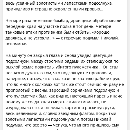
весь усеянный золотистыми лепестками подсолнуха,
причудливо и страшно окропленными кровью…
Четыре раза немецкие бомбардировщики обрабатывали
передний край на участке полка в тот день. Четыре
танковые атаки противника были отбиты. «Хорошо
дрались, а не устояли…» — с горечью подумал Николай,
вспоминая.
На минуту он закрыл глаза и снова увидел цветущие
подсолнухи, между строгими рядами их стелющуюся по
рыхлой земле повитель, убитого пулеметчика… Он стал
несвязно думать о том, что подсолнух не пропололи,
наверное, потому, что в колхозе не хватило рабочих рук;
что во многих колхозах вот так же стоит сейчас ни разу не
прополотый с весны, заросший сорняками подсолнух; и
что пулеметчик был, как видно, настоящий парень иначе
почему же солдатская смерть смилостивилась, не
изуродовала его, и он лежал, картинно раскинув руки,
весь целенький и, словно звездным флагом, покрытый
золотыми лепестками подсолнуха? А потом Николай
подумал, что все это — чепуха, что много пришлось ему