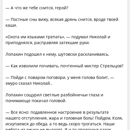
— А что же тебе снится, герой?
— Постные сны вижу, всякая дрянь снится, вроде твоей
каши.
«Охота им языками трепать», — подумал Николай и
приподнялся, расправляя затекшие руки.
Лопахин подошел к нему, шутовски раскланиваясь.
— Как изволили почивать, почтенный мистер Стрельцов?
— Пойди с поваром поговори, у меня голова болит, —
хмуро сказал Николай..
Лопахин сощурил светлые разбойничьи глаза и
понимающе покачал головой.
— Все ясно: подавленное настроение в результате
нашего отступления, жара и головная боль! Пойдем, Коля,
искупаемся до обеда, а то ведь скоро трогаться. Наши
ребята из речки не вылазят. Я и то ополоснул разок