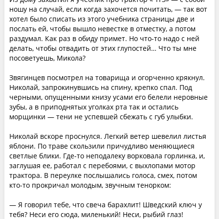
ношу на случай, если когда захочется почитать, — так вот
хотел было списать из этого учебника страницы две и
послать ей, чтобы вышло невестке в отместку, а потом
раздумал. Как раз в обиду примет. Но что-то надо с ней
делать, чтобы отвадить от этих глупостей… Что ты мне
посоветуешь, Микола?
Звягинцев посмотрел на товарища и огорченно крякнул.
Николай, запрокинувшись на спину, крепко спал. Под
черными, опущенными книзу усами его белели неровные
зубы, а в приподнятых уголках рта так и остались
морщинки — тени не успевшей сбежать с губ улыбки.
Николай вскоре проснулся. Легкий ветер шевелил листья
яблони. По траве скользили причудливо меняющиеся
светлые блики. Где-то неподалеку ворковала горлинка, и,
заглушая ее, работал с перебоями, с выхлопами мотор
трактора. В переулке послышались голоса, смех, потом
кто-то прокричал молодым, звучным тенорком:
— Я говорил тебе, что свеча барахлит! Шведский ключ у
тебя? Неси его сюда, миленький! Неси, рыбий глаз!