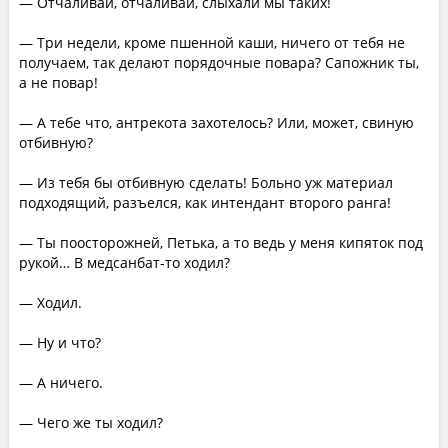
— Отчаливай, отчаливай, слыхали мы таких!
— Три недели, кроме пшенной каши, ничего от тебя не
получаем, так делают порядочные повара? Сапожник ты,
а не повар!
— А тебе что, антрекота захотелось? Или, может, свиную
отбивную?
— Из тебя бы отбивную сделать! Больно уж материал
подходящий, разъелся, как интендант второго ранга!
— Ты поосторожней, Петька, а то ведь у меня кипяток под
рукой… В медсанбат-то ходил?
— Ходил.
— Ну и что?
— А ничего.
— Чего же ты ходил?