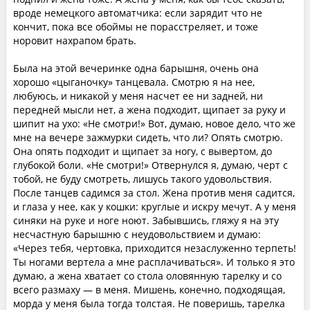
вроде немецкого автоматчика: если зарядит что не
кончит, пока все обоймы не порасстреляет, и тоже
норовит нахрапом брать.
Была на этой вечеринке одна барышня, очень она
хорошо «цыганочку» танцевала. Смотрю я на нее,
любуюсь, и никакой у меня насчет ее ни задней, ни
передней мысли нет, а жена подходит, щипает за руку и
шипит на ухо: «Не смотри!» Вот, думаю, новое дело, что же
мне на вечере зажмурки сидеть, что ли? Опять смотрю.
Она опять подходит и щипает за ногу, с вывертом, до
глубокой боли. «Не смотри!» Отвернулся я, думаю, черт с
тобой, не буду смотреть, лишусь такого удовольствия.
После танцев садимся за стол. Жена против меня садится,
и глаза у нее, как у кошки: круглые и искру мечут. А у меня
синяки на руке и ноге ноют. Забывшись, гляжу я на эту
несчастную барышню с неудовольствием и думаю:
«Через тебя, чертовка, приходится незаслуженно терпеть!
Ты ногами вертела а мне расплачиваться». И только я это
думаю, а жена хватает со стола оловянную тарелку и со
всего размаху — в меня. Мишень, конечно, подходящая,
морда у меня была тогда толстая. Не поверишь, тарелка