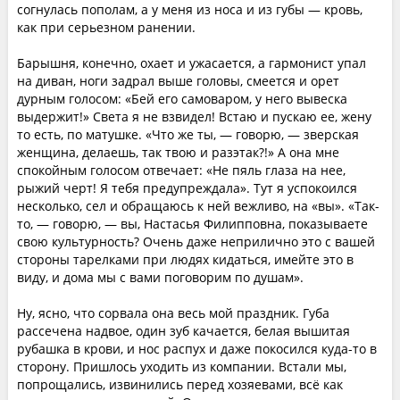
согнулась пополам, а у меня из носа и из губы — кровь,
как при серьезном ранении.
Барышня, конечно, охает и ужасается, а гармонист упал
на диван, ноги задрал выше головы, смеется и орет
дурным голосом: «Бей его самоваром, у него вывеска
выдержит!» Света я не взвидел! Встаю и пускаю ее, жену
то есть, по матушке. «Что же ты, — говорю, — зверская
женщина, делаешь, так твою и разэтак?!» А она мне
спокойным голосом отвечает: «Не пяль глаза на нее,
рыжий черт! Я тебя предупреждала». Тут я успокоился
несколько, сел и обращаюсь к ней вежливо, на «вы». «Так-
то, — говорю, — вы, Настасья Филипповна, показываете
свою культурность? Очень даже неприлично это с вашей
стороны тарелками при людях кидаться, имейте это в
виду, и дома мы с вами поговорим по душам».
Ну, ясно, что сорвала она весь мой праздник. Губа
рассечена надвое, один зуб качается, белая вышитая
рубашка в крови, и нос распух и даже покосился куда-то в
сторону. Пришлось уходить из компании. Встали мы,
попрощались, извинились перед хозяевами, всё как