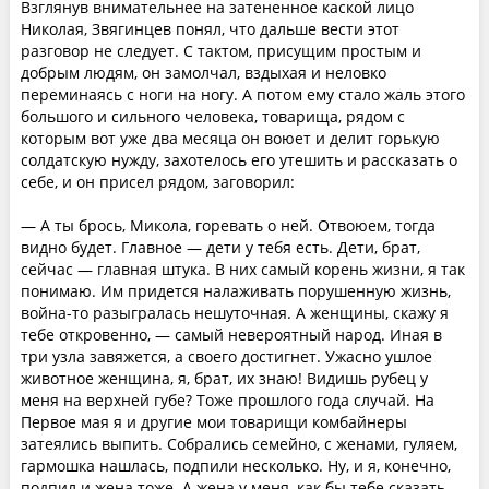
Взглянув внимательнее на затененное каской лицо
Николая, Звягинцев понял, что дальше вести этот
разговор не следует. С тактом, присущим простым и
добрым людям, он замолчал, вздыхая и неловко
переминаясь с ноги на ногу. А потом ему стало жаль этого
большого и сильного человека, товарища, рядом с
которым вот уже два месяца он воюет и делит горькую
солдатскую нужду, захотелось его утешить и рассказать о
себе, и он присел рядом, заговорил:
— А ты брось, Микола, горевать о ней. Отвоюем, тогда
видно будет. Главное — дети у тебя есть. Дети, брат,
сейчас — главная штука. В них самый корень жизни, я так
понимаю. Им придется налаживать порушенную жизнь,
война-то разыгралась нешуточная. А женщины, скажу я
тебе откровенно, — самый невероятный народ. Иная в
три узла завяжется, а своего достигнет. Ужасно ушлое
животное женщина, я, брат, их знаю! Видишь рубец у
меня на верхней губе? Тоже прошлого года случай. На
Первое мая я и другие мои товарищи комбайнеры
затеялись выпить. Собрались семейно, с женами, гуляем,
гармошка нашлась, подпили несколько. Ну, и я, конечно,
подпил и жена тоже. А жена у меня, как бы тебе сказать,