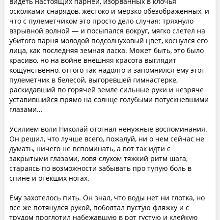
видеть настоящих парней, изорванных в клочья
осколками снарядов, жестоко и мерзко обезображенных, и
что с пулеметчиком это просто дело случая: тряхнуло
взрывной волной — и посыпался вокруг, мягко слетел на
убитого парня молодой подсолнуховый цвет, коснулся его
лица, как последняя земная ласка. Может быть, это было
красиво, но на войне внешняя красота выглядит
кощунственно, оттого так надолго и запомнился ему этот
пулеметчик в белесой, выгоревшей гимнастерке,
раскидавший по горячей земле сильные руки и незряче
уставившийся прямо на солнце голубыми потускневшими
глазами…
Усилием воли Николай отогнал ненужные воспоминания.
Он решил, что лучше всего, пожалуй, ни о чем сейчас не
думать, ничего не вспоминать, а вот так идти с
закрытыми глазами, ловя слухом тяжкий ритм шага,
стараясь по возможности забывать про тупую боль в
спине и отекших ногах.
Ему захотелось пить. Он знал, что воды нет ни глотка, но
все же потянулся рукой, поболтал пустую фляжку и с
трудом проглотил набежавшую в рот густую и клейкую