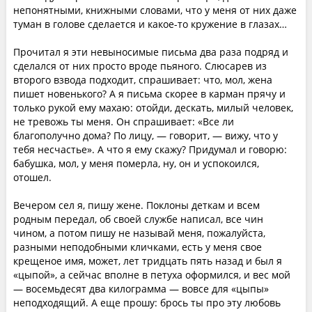
непонятными, книжными словами, что у меня от них даже
туман в голове сделается и какое-то кружение в глазах…
Прочитал я эти невыносимые письма два раза подряд и
сделался от них просто вроде пьяного. Слюсарев из
второго взвода подходит, спрашивает: что, мол, жена
пишет новенького? А я письма скорее в карман прячу и
только рукой ему махаю: отойди, дескать, милый человек,
не тревожь ты меня. Он спрашивает: «Все ли
благополучно дома? По лицу, — говорит, — вижу, что у
тебя несчастье». А что я ему скажу? Придумал и говорю:
бабушка, мол, у меня померла, ну, он и успокоился,
отошел.
Вечером сел я, пишу жене. Поклоны деткам и всем
родным передал, об своей службе написал, все чин
чином, а потом пишу не называй меня, пожалуйста,
разными неподобными кличками, есть у меня свое
крещеное имя, может, лет тридцать пять назад и был я
«цыпой», а сейчас вполне в петуха оформился, и вес мой
— восемьдесят два килограмма — вовсе для «цыпы»
неподходящий. А еще прошу: брось ты про эту любовь