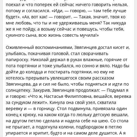
поехал и что поперек ей сейчас ничего говорить нельзя,
потому и согласился. «Иди, — говорю, — там тебе лучше
будет». «Ах, вот как! — говорит. — Такая, значит, твоя ко
мне любовь, что ты и не удерживаешь меня? Так никуда
же я не пойду, а возьму сейчас и повешусь, чтобы тебя,
сукиного сына, всю жизнь совесть мучила!»
Оживленный воспоминаниями, Звягинцев достал кисет и,
улыбаясь, покачивая головой, стал сворачивать
папироску. Николай держал в руках влажные, горячие от
пота портянки и тоже улыбался, но сонно и вяло. Надо бы
дойти до колодца и постирать портянки, но ему не
хотелось прерывать увлекшегося своим рассказом
Звягинцева, да и сил не было, чтобы подняться и идти по
солнцепеку. Закурив, Звягинцев продолжал: — Подумал я
и говорю: «Что ж, Настасья Филипповна, вешайся, веревка
за сундуком лежит». Кинула она свой узел, схватила
веревку и — в горницу. Стол подвинула, привязала один
конец к крюку, на каком когда-то люльку детскую вешали,
на другом петлю сделала и надела себе на шею. Со стола
не прыгает, а подогнула колени, подбородком в петлю
упирается и хрипит, будто и на самом деле душится. А я