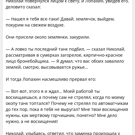
Николай повернулся лицом к свету, и Лопахин, увидев его,
деловито сказал:
— Нашел я тебя все-таки! Давай, землячок, выйдем,
покурим на свежем воздухе.
Они присели около землянки, закурили.
— А ловко ты последний танк подбил, — сказал Николай,
рассматривая в сумерках загорелое, кирпично-красное
лицо бронебойщика. — Я думал, что вас обоих завалило
землей, смотрю, высовывается ружье…
И тогда Лопахин насмешливо прервал его:
— Вот-вот, этого я и ждал… Моей работой ты
восхищаешься, а почему сам не стрелял, когда по моему
окопу танк топтался? Почему не стрелял по автоматчикам
до тех пор, пока я тебя не выругал? Мне твои восхищения
нужны, как мертвому горчишник, понятно? Мне дело
нужно, а не восхищения!
Николай, улыбаясь, ответил, что заминка произошла у