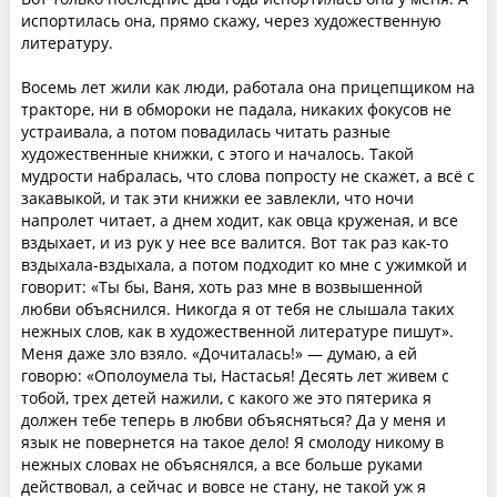
испортилась она, прямо скажу, через художественную
литературу.
Восемь лет жили как люди, работала она прицепщиком на
тракторе, ни в обмороки не падала, никаких фокусов не
устраивала, а потом повадилась читать разные
художественные книжки, с этого и началось. Такой
мудрости набралась, что слова попросту не скажет, а всё с
закавыкой, и так эти книжки ее завлекли, что ночи
напролет читает, а днем ходит, как овца круженая, и все
вздыхает, и из рук у нее все валится. Вот так раз как-то
вздыхала-вздыхала, а потом подходит ко мне с ужимкой и
говорит: «Ты бы, Ваня, хоть раз мне в возвышенной
любви объяснился. Никогда я от тебя не слышала таких
нежных слов, как в художественной литературе пишут».
Меня даже зло взяло. «Дочиталась!» — думаю, а ей
говорю: «Ополоумела ты, Настасья! Десять лет живем с
тобой, трех детей нажили, с какого же это пятерика я
должен тебе теперь в любви объясняться? Да у меня и
язык не повернется на такое дело! Я смолоду никому в
нежных словах не объяснялся, а все больше руками
действовал, а сейчас и вовсе не стану, не такой уж я