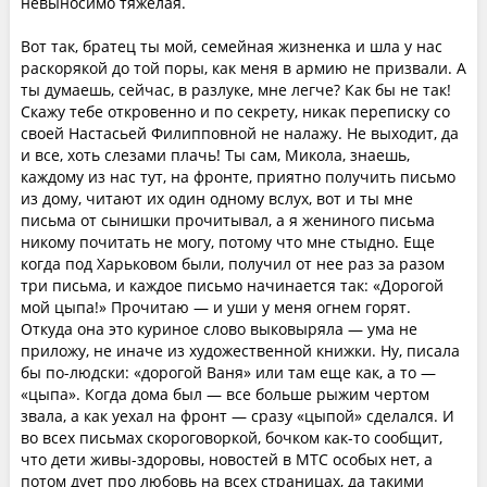
невыносимо тяжелая.
Вот так, братец ты мой, семейная жизненка и шла у нас
раскорякой до той поры, как меня в армию не призвали. А
ты думаешь, сейчас, в разлуке, мне легче? Как бы не так!
Скажу тебе откровенно и по секрету, никак переписку со
своей Настасьей Филипповной не налажу. Не выходит, да
и все, хоть слезами плачь! Ты сам, Микола, знаешь,
каждому из нас тут, на фронте, приятно получить письмо
из дому, читают их один одному вслух, вот и ты мне
письма от сынишки прочитывал, а я жениного письма
никому почитать не могу, потому что мне стыдно. Еще
когда под Харьковом были, получил от нее раз за разом
три письма, и каждое письмо начинается так: «Дорогой
мой цыпа!» Прочитаю — и уши у меня огнем горят.
Откуда она это куриное слово выковыряла — ума не
приложу, не иначе из художественной книжки. Ну, писала
бы по-людски: «дорогой Ваня» или там еще как, а то —
«цыпа». Когда дома был — все больше рыжим чертом
звала, а как уехал на фронт — сразу «цыпой» сделался. И
во всех письмах скороговоркой, бочком как-то сообщит,
что дети живы-здоровы, новостей в МТС особых нет, а
потом дует про любовь на всех страницах, да такими