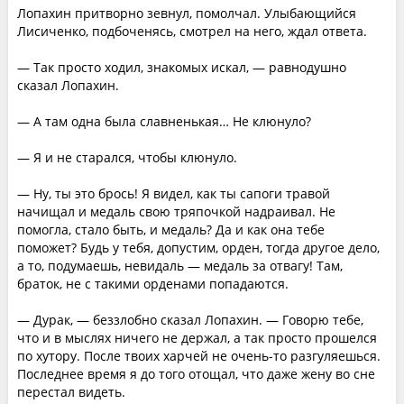
Лопахин притворно зевнул, помолчал. Улыбающийся
Лисиченко, подбоченясь, смотрел на него, ждал ответа.
— Так просто ходил, знакомых искал, — равнодушно
сказал Лопахин.
— А там одна была славненькая… Не клюнуло?
— Я и не старался, чтобы клюнуло.
— Ну, ты это брось! Я видел, как ты сапоги травой
начищал и медаль свою тряпочкой надраивал. Не
помогла, стало быть, и медаль? Да и как она тебе
поможет? Будь у тебя, допустим, орден, тогда другое дело,
а то, подумаешь, невидаль — медаль за отвагу! Там,
браток, не с такими орденами попадаются.
— Дурак, — беззлобно сказал Лопахин. — Говорю тебе,
что и в мыслях ничего не держал, а так просто прошелся
по хутору. После твоих харчей не очень-то разгуляешься.
Последнее время я до того отощал, что даже жену во сне
перестал видеть.