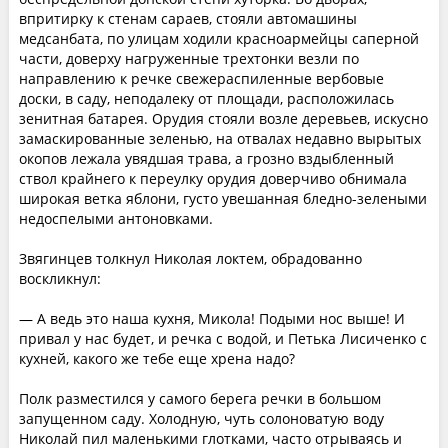
впритирку к стенам сараев, стояли автомашины
медсанбата, по улицам ходили красноармейцы саперной
части, доверху нагруженные трехтонки везли по
направлению к речке свежераспиленные вербовые
доски, в саду, неподалеку от площади, расположилась
зенитная батарея. Орудия стояли возле деревьев, искусно
замаскированные зеленью, на отвалах недавно вырытых
окопов лежала увядшая трава, а грозно вздыбленный
ствол крайнего к переулку орудия доверчиво обнимала
широкая ветка яблони, густо увешанная бледно-зелеными
недоспелыми антоновками.
Звягинцев толкнул Николая локтем, обрадованно
воскликнул:
— А ведь это наша кухня, Микола! Подыми нос выше! И
привал у нас будет, и речка с водой, и Петька Лисиченко с
кухней, какого же тебе еще хрена надо?
Полк разместился у самого берега речки в большом
запущенном саду. Холодную, чуть солоноватую воду
Николай пил маленькими глотками, часто отрываясь и