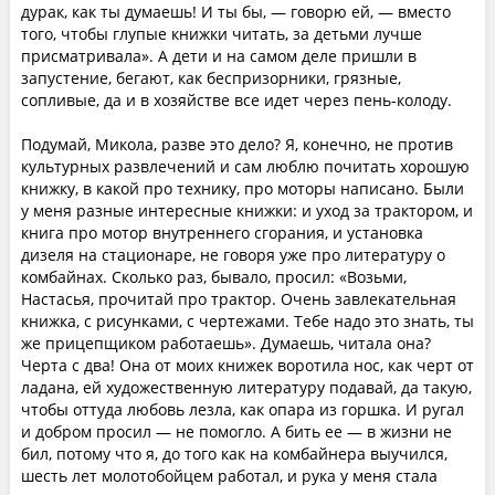
дурак, как ты думаешь! И ты бы, — говорю ей, — вместо
того, чтобы глупые книжки читать, за детьми лучше
присматривала». А дети и на самом деле пришли в
запустение, бегают, как беспризорники, грязные,
сопливые, да и в хозяйстве все идет через пень-колоду.
Подумай, Микола, разве это дело? Я, конечно, не против
культурных развлечений и сам люблю почитать хорошую
книжку, в какой про технику, про моторы написано. Были
у меня разные интересные книжки: и уход за трактором, и
книга про мотор внутреннего сгорания, и установка
дизеля на стационаре, не говоря уже про литературу о
комбайнах. Сколько раз, бывало, просил: «Возьми,
Настасья, прочитай про трактор. Очень завлекательная
книжка, с рисунками, с чертежами. Тебе надо это знать, ты
же прицепщиком работаешь». Думаешь, читала она?
Черта с два! Она от моих книжек воротила нос, как черт от
ладана, ей художественную литературу подавай, да такую,
чтобы оттуда любовь лезла, как опара из горшка. И ругал
и добром просил — не помогло. А бить ее — в жизни не
бил, потому что я, до того как на комбайнера выучился,
шесть лет молотобойцем работал, и рука у меня стала