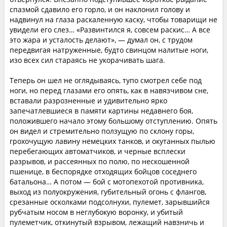
спазмой сдавило его горло, и он наклонил голову и
надвинул на глаза раскаленную каску, чтобы товарищи не
увидели его слез… «Развинтился я, совсем раскис… А все
это жара и усталость делают», — думал он, с трудом
передвигая натруженные, будто свинцом налитые ноги,
изо всех сил стараясь не укорачивать шага.
Теперь он шел не оглядываясь, тупо смотрел себе под
ноги, но перед глазами его опять, как в навязчивом сне,
вставали разрозненные и удивительно ярко
запечатлевшиеся в памяти картины недавнего боя,
положившего начало этому большому отступлению. Опять
он видел и стремительно ползущую по склону горы,
грохочущую лавину немецких танков, и окутанных пылью
перебегающих автоматчиков, и черные всплески
разрывов, и рассеянных по полю, по нескошенной
пшенице, в беспорядке отходящих бойцов соседнего
батальона… А потом — бой с мотопехотой противника,
выход из полуокружения, губительный огонь с флангов,
срезанные осколками подсолнухи, пулемет, зарывшийся
рубчатым носом в неглубокую воронку, и убитый
пулеметчик, откинутый взрывом, лежащий навзничь и