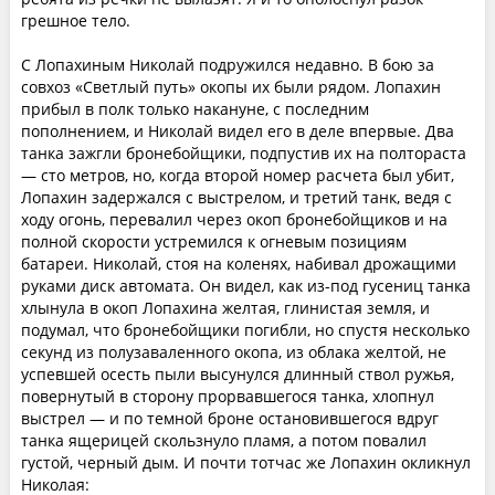
грешное тело.
С Лопахиным Николай подружился недавно. В бою за
совхоз «Светлый путь» окопы их были рядом. Лопахин
прибыл в полк только накануне, с последним
пополнением, и Николай видел его в деле впервые. Два
танка зажгли бронебойщики, подпустив их на полтораста
— сто метров, но, когда второй номер расчета был убит,
Лопахин задержался с выстрелом, и третий танк, ведя с
ходу огонь, перевалил через окоп бронебойщиков и на
полной скорости устремился к огневым позициям
батареи. Николай, стоя на коленях, набивал дрожащими
руками диск автомата. Он видел, как из-под гусениц танка
хлынула в окоп Лопахина желтая, глинистая земля, и
подумал, что бронебойщики погибли, но спустя несколько
секунд из полузаваленного окопа, из облака желтой, не
успевшей осесть пыли высунулся длинный ствол ружья,
повернутый в сторону прорвавшегося танка, хлопнул
выстрел — и по темной броне остановившегося вдруг
танка ящерицей скользнуло пламя, а потом повалил
густой, черный дым. И почти тотчас же Лопахин окликнул
Николая: