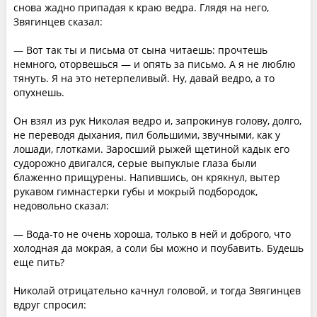
снова жадно припадая к краю ведра. Глядя на него,
Звягинцев сказал:
— Вот так ты и письма от сына читаешь: прочтешь
немного, оторвешься — и опять за письмо. А я не люблю
тянуть. Я на это нетерпеливый. Ну, давай ведро, а то
опухнешь.
Он взял из рук Николая ведро и, запрокинув голову, долго,
не переводя дыхания, пил большими, звучными, как у
лошади, глотками. Заросший рыжей щетиной кадык его
судорожно двигался, серые выпуклые глаза были
блаженно прищурены. Напившись, он крякнул, вытер
рукавом гимнастерки губы и мокрый подбородок,
недовольно сказал:
— Вода-то не очень хороша, только в ней и доброго, что
холодная да мокрая, а соли бы можно и поубавить. Будешь
еще пить?
Николай отрицательно качнул головой, и тогда Звягинцев
вдруг спросил: