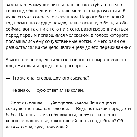
замолчал. Нахмурившись и плотно сжав губы, он сел в
тени под яблоней и все так же молча стал разуваться. В
душе он уже сожалел о сказанном. Надо же было целый
год носить на сердце немую, невысказанную боль, чтобы
сейчас, вот так, ни с того ни с сего, разоткровенничаться
перед первым попавшимся человеком, в голосе которого
послышались ему сочувственные нотки. И чего ради он
разболтался? Какое дело Звягинцеву до его переживаний?
Звягинцев не видел низко склоненного, помрачневшего
лица Николая и продолжал расспросы:
— Что же она, стерва, другого сыскала?
— Не знаю, — сухо ответил Николай.
— Значит, нашла! — убежденно сказал Звягинцев и
сокрушенно покачал головой. — Ведь вот какой народ, эти
бабы! Парень ты из себя видный, получал, конечно,
хорошее жалованье, какого же ей черта надо было? Об
детях-то она, сука, подумала?