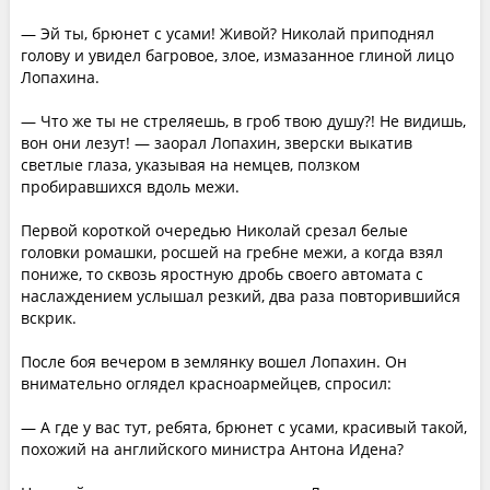
— Эй ты, брюнет с усами! Живой? Николай приподнял
голову и увидел багровое, злое, измазанное глиной лицо
Лопахина.
— Что же ты не стреляешь, в гроб твою душу?! Не видишь,
вон они лезут! — заорал Лопахин, зверски выкатив
светлые глаза, указывая на немцев, ползком
пробиравшихся вдоль межи.
Первой короткой очередью Николай срезал белые
головки ромашки, росшей на гребне межи, а когда взял
пониже, то сквозь яростную дробь своего автомата с
наслаждением услышал резкий, два раза повторившийся
вскрик.
После боя вечером в землянку вошел Лопахин. Он
внимательно оглядел красноармейцев, спросил:
— А где у вас тут, ребята, брюнет с усами, красивый такой,
похожий на английского министра Антона Идена?