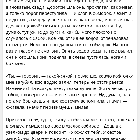
полагается, пошли домой. Она идет впереди, а я, как
виноватый, сзади. Дорогой шла она, проклятая, как живая,
а только порог переступила — и хлоп в обморок. Лежит и
не дышит, а морда у нее красная, как свекла, и левый глаз
сделает щелкой: нет-нет да и посмотрит на меня. Ну,
думаю, тут уж не до ругани, как бы чего плохого не
случилось с бабой. Кое-как отлил ее водой, отпечаловал
от смерти. Немного погодя она опять в обморок. На этот
раз и глазом не смотрит. Опять ведро воды на нее вылил,
она и отошла, крик подняла, в слезы пустилась, ногами
брыкает.
«Ты, — говорит, — такой-сякой, новую шелковую кофточку
мне загубил, всю водою залил, теперь не отстирается!
Изменник! На всякую девку глаза лупишь! Жить не могу с
тобой, с извергом!» — и все такое прочее. Ну, думаю, раз
ногами брыкаешь и про кофточку вспомнила, значит —
оживела, значит перезимуешь, милая!
Присел к столу, курю, гляжу: любезная моя встала, полезла
в сундук, имущество свое в узелок собирает. Дошла с
узелком до двери и говорит: «Ухожу от тебя. У сестры
жить буду». Я, конечно, вижу, что на ней сатана верхом