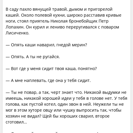
В саду пахло вянущей травой, дымом и пригорелой
кашей. Около полевой кухни, широко расставив кривые
ноги, стоял приятель Николая бронебойщик Петр
Лопахин. Он курил и лениво переругивался с поваром
Лисиченко.
— Опять каши наварил, гнедой мерин?
— Опять. А ты не ругайся.
— Вот где у меня сидит твоя каша, понятно?
— А мне наплевать, где она у тебя сидит.
— Ты не повар, а так, черт знает что. Никакой выдумки не
имеешь, никакой хорошей идеи у тебя в голове нет. У тебя
голова, как пустой котел, один звон в ней. Неужели ты не
мог в этом хуторе овцу или чушку выпросить так, чтобы
хозяин не видал? Щей бы хороших сварил, второе
сготовил…