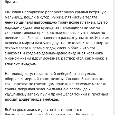
брата…
Миновав неподвижно распростершую крылья ветряную
мельницу, вошли в хутор. Рыжие, пятнистые телята
лениво щипали выгоревшую траву возле плетней, где-то
надсадно кудахтала курица, за палисадниками сонно
склоняли головки ярко-красные мальвы, чуть приметно
шевелилась белая занавеска в распахнутом окне. И таким
покоем и миром пахнуло вдруг на Николая, что он широко
открыл глаза и затаил вздох, словно боясь, что эта
знакомая и когда-то давным-давно виденная картинка
мирной жизни вдруг исчезнет, растворится, как мираж, в
знойном воздухе.
На площади, густо заросшей лебедой, снова умолк,
оборвался мерный топот пехоты. Слышно было только,
как шаркают по голенищам поникшие, тяжелые метелки
травы, покрывая зеленой пыльцою сапоги, да к
удушливому запаху пыли примешался тонкий и грустный
аромат доцветающей лебеды.
Война докатилась и до этого затерянного в
беспредельной донской степи хуторка. Во дворах,