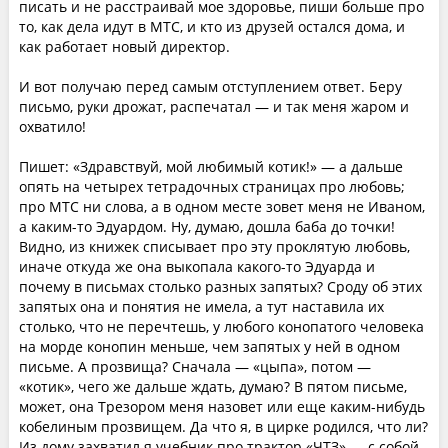
писать и не расстраивай мое здоровье, пиши больше про
то, как дела идут в МТС, и кто из друзей остался дома, и
как работает новый директор.
И вот получаю перед самым отступлением ответ. Беру
письмо, руки дрожат, распечатал — и так меня жаром и
охватило!
Пишет: «Здравствуй, мой любимый котик!» — а дальше
опять на четырех тетрадочных страницах про любовь;
про МТС ни слова, а в одном месте зовет меня не Иваном,
а каким-то Эдуардом. Ну, думаю, дошла баба до точки!
Видно, из книжек списывает про эту проклятую любовь,
иначе откуда же она выкопала какого-то Эдуарда и
почему в письмах столько разных запятых? Сроду об этих
запятых она и понятия не имела, а тут наставила их
столько, что не перечтешь, у любого конопатого человека
на морде конопин меньше, чем запятых у ней в одном
письме. А прозвища? Сначала — «цыпа», потом —
«котик», чего же дальше ждать, думаю? В пятом письме,
может, она Трезором меня назовет или еще каким-нибудь
кобелиным прозвищем. Да что я, в цирке родился, что ли?
Из дому захватил я учебник про трактор «ЧТЗ» — с собой