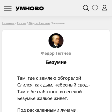
Главная
/
Стихи
/
Фёдор Тютчев
/
Безумие
Фёдор Тютчев
Безумие
Там, где с землею обгорелой
Слился, как дым, небесный свод,-
Там в беззаботности веселой
Безумье жалкое живет.
Под раскаленными лучами,