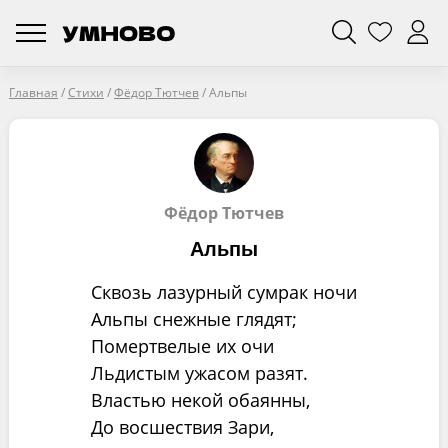
Главная
/
Стихи
/
Фёдор Тютчев
/
Альпы
Фёдор Тютчев
Альпы
Сквозь лазурный сумрак ночи
Альпы снежные глядят;
Помертвелые их очи
Льдистым ужасом разят.
Властью некой обаянны,
До восшествия Зари,