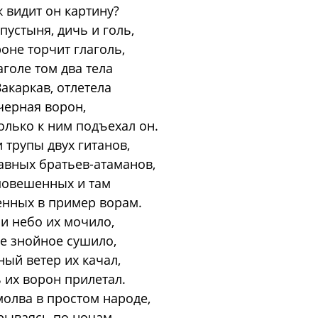
 видит он картину?
пустыня, дичь и голь,
роне торчит глаголь,
аголе том два тела
Закаркав, отлетела
черная ворон,
лько к ним подъехал он.
 трупы двух гитанов,
авных братьев-атаманов,
повешенных и там
енных в пример ворам.
и небо их мочило,
е знойное сушило,
ый ветер их качал,
 их ворон прилетал.
олва в простом народе,
рываясь по ночам,