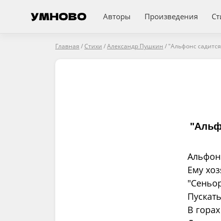
Авторы
Произведения
Ст
Главная
/
Стихи
/
Александр Пушкин
/
"Альфонс садится 
"Альфо
Альфонс
Ему хоз
"Сеньор
Пускать
В горах