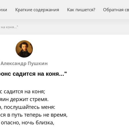
ихи
Краткие содержания
Как пишется?
Обратная с
на коня..."
Александр Пушкин
нс садится на коня..."
 садится на коня;
яин держит стремя.
, послушайтесь меня:
ся в путь теперь не время,
 опасно, ночь близка,