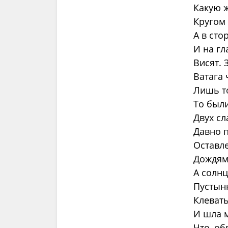
Какую ж
Кругом 
А в сто
И на гл
Висят. 
Ватага 
Лишь то
То были
Двух сл
Давно 
Оставл
Дождям
А солнц
Пустынн
Клевать
И шла м
Что, об