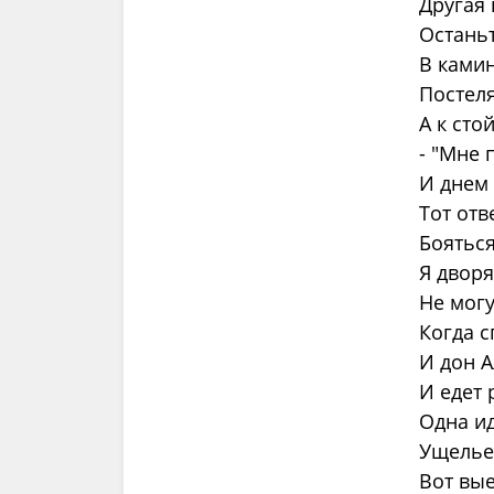
Другая 
Останьт
В камин
Постеля
А к сто
- "Мне
И днем 
Тот отв
Бояться
Я дворя
Не могу
Когда с
И дон 
И едет
Одна ид
Ущелье
Вот вые