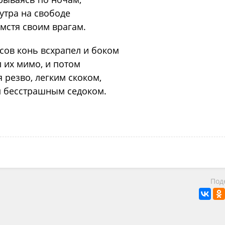
утра на свободе
 мстя своим врагам.
сов конь всхрапел и боком
 их мимо, и потом
 резво, легким скоком,
м бесстрашным седоком.
Под