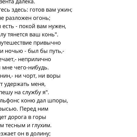
вента далека.
есь здесь: готов вам ужин;
е разложен огонь;
 есть - покой вам нужен,
йлу тянется ваш конь".
 путешествие привычно
и ночью - был бы путь,-
ечает,- неприлично
 мне чего-нибудь.
нин,- ни чорт, ни воры
т удержать меня,
пешу на службу я".
Альфонс коню дал шпоры,
 рысью. Перед ним
ет дорога в горы
м тесным и глухим.
зжает он в долину;