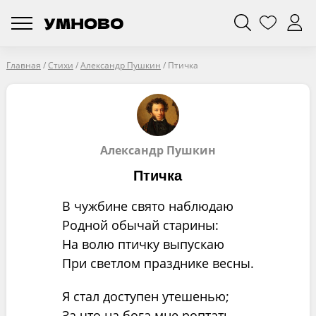
Главная
/
Стихи
/
Александр Пушкин
/
Птичка
Александр Пушкин
Птичка
В чужбине свято наблюдаю
Родной обычай старины:
На волю птичку выпускаю
При светлом празднике весны.
Я стал доступен утешенью;
За что на бога мне роптать,