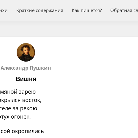
ихи
Краткие содержания
Как пишется?
Обратная с
Александр Пушкин
Вишня
умяной зарею
крылся восток,
селе за рекою
тух огонек.
сой окропились