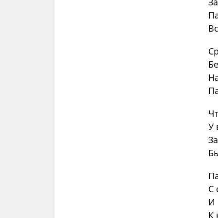
За
Па
Вс
Ср
Бе
На
Па
Чт
У 
За
Бы
Па
С 
И 
К 