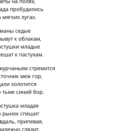
еты на полях,
ада пробудились
 мягких лугах.
уманы седые
ывут к облакам,
астушки младые
ешат к пастухам.
журчаньем стремится
точник меж гор,
али золотится
 тьме синий бор.
стушка младая
а рынок спешит
вдаль, припевая,
илежно глядит.