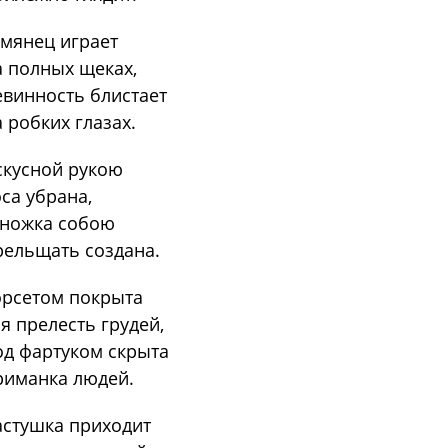
мянец играет
 полных щеках,
винность блистает
 робких глазах.
кусной рукою
са убрана,
 ножка собою
ельщать создана.
рсетом покрыта
я прелесть грудей,
д фартуком скрыта
риманка людей.
стушка приходит