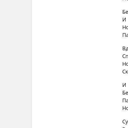
Бе
И 
Но
Па
Вд
Сп
Но
Ск
И 
Бе
Па
Но
С