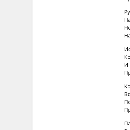
Ру
На
Не
На
Ис
Ко
И
Пр
Ко
Вс
По
П
Па