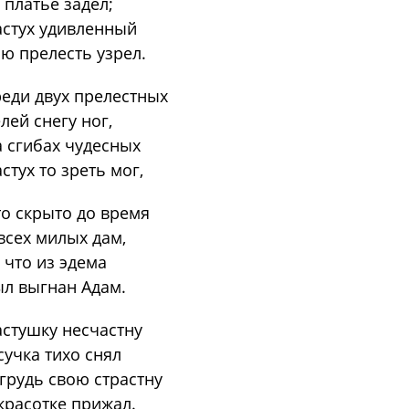
 платье задел;
стух удивленный
ю прелесть узрел.
еди двух прелестных
лей снегу ног,
 сгибах чудесных
стух то зреть мог,
о скрыто до время
всех милых дам,
 что из эдема
л выгнан Адам.
стушку несчастну
сучка тихо снял
грудь свою страстну
красотке прижал.