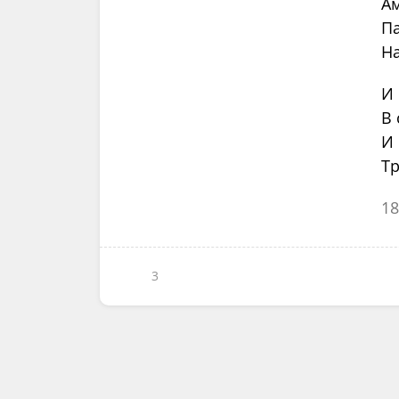
Ам
Па
На
И
В 
И
Тр
18
3