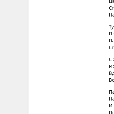
Цв
Ст
На
Т
Пл
П
Сп
С 
Ис
Вд
Во
Па
Н
И 
Пр