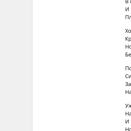
В 
И 
Пл
Хо
Кр
Но
Бе
По
Си
За
На
Уж
На
И 
Но