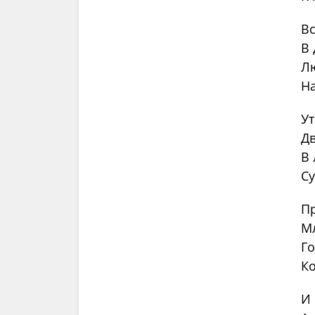
Вс
В 
Л
На
Ут
Дв
В
Су
П
М
Го
Ко
И 