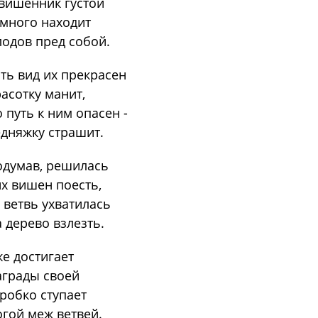
вишенник густой
много находит
одов пред собой.
ть вид их прекрасен
асотку манит,
 путь к ним опасен -
дняжку страшит.
думав, решилась
х вишен поесть,
 ветвь ухватилась
 дерево взлезть.
е достигает
грады своей
робко ступает
гой меж ветвей.