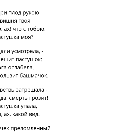
ри плод рукою -
вишня твоя,
, ах! что с тобою,
стушка моя?
али усмотрела, -
ешит пастушок;
га ослабела,
ользит башмачок.
ветвь затрещала -
да, смерть грозит!
стушка упала,
, ах, какой вид.
учек преломленный