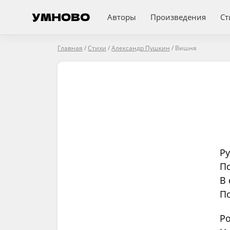
Авторы
Произведения
Ст
Главная
/
Стихи
/
Александр Пушкин
/
Вишня
Р
По
В 
По
Ро