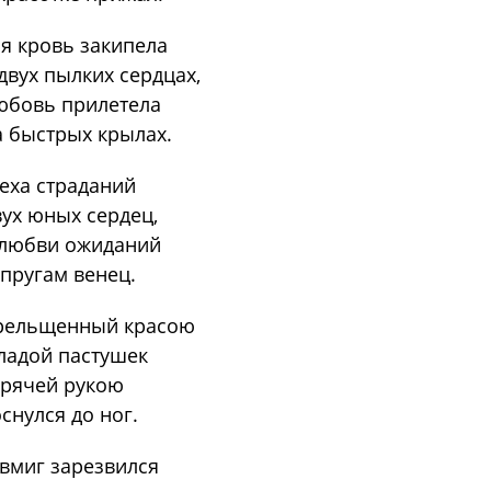
я кровь закипела
двух пылких сердцах,
юбовь прилетела
 быстрых крылах.
еха страданий
ух юных сердец,
 любви ожиданий
пругам венец.
рельщенный красою
ладой пастушек
рячей рукою
снулся до ног.
вмиг зарезвился