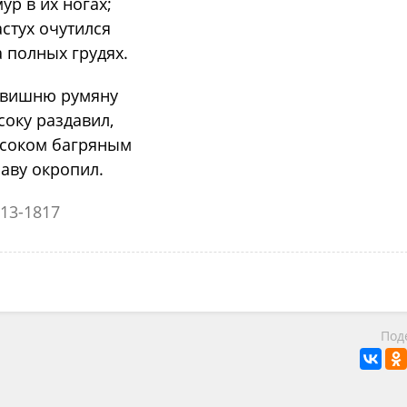
ур в их ногах;
стух очутился
 полных грудях.
 вишню румяну
соку раздавил,
 соком багряным
аву окропил.
13-1817
Под