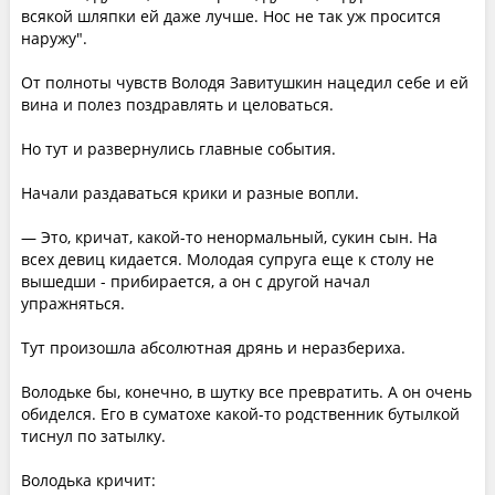
всякой шляпки ей даже лучше. Нос не так уж просится
наружу".
От полноты чувств Володя Завитушкин нацедил себе и ей
вина и полез поздравлять и целоваться.
Но тут и развернулись главные события.
Начали раздаваться крики и разные вопли.
— Это, кричат, какой-то ненормальный, сукин сын. На
всех девиц кидается. Молодая супруга еще к столу не
вышедши - прибирается, а он с другой начал
упражняться.
Тут произошла абсолютная дрянь и неразбериха.
Володьке бы, конечно, в шутку все превратить. А он очень
обиделся. Его в суматохе какой-то родственник бутылкой
тиснул по затылку.
Володька кричит: