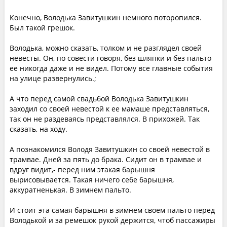
Конечно, Володька Завитушкин немного поторопился.
Был такой грешок.
Володька, можно сказать, толком и не разглядел своей
невесты. Он, по совести говоря, без шляпки и без пальто
ее никогда даже и не видел. Потому все главные события
на улице развернулись.;
А что перед самой свадьбой Володька Завитушкин
заходил со своей невестой к ее мамаше представляться,
так он не раздеваясь представлялся. В прихожей. Так
сказать, на ходу.
А познакомился Володя Завитушкин со своей невестой в
трамвае. Дней за пять до брака. Сидит он в трамвае и
вдруг видит,- перед ним этакая барышня
вырисовывается. Такая ничего себе барышня,
аккуратненькая. В зимнем пальто.
И стоит эта самая барышня в зимнем своем пальто перед
Володькой и за ремешок рукой держится, чтоб пассажиры