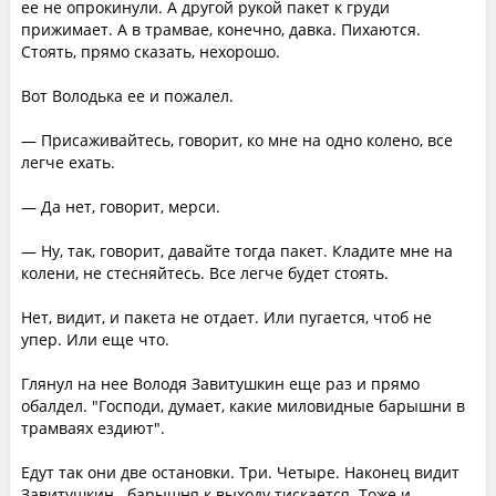
ее не опрокинули. А другой рукой пакет к груди
прижимает. А в трамвае, конечно, давка. Пихаются.
Стоять, прямо сказать, нехорошо.
Вот Володька ее и пожалел.
— Присаживайтесь, говорит, ко мне на одно колено, все
легче ехать.
— Да нет, говорит, мерси.
— Ну, так, говорит, давайте тогда пакет. Кладите мне на
колени, не стесняйтесь. Все легче будет стоять.
Нет, видит, и пакета не отдает. Или пугается, чтоб не
упер. Или еще что.
Глянул на нее Володя Завитушкин еще раз и прямо
обалдел. "Господи, думает, какие миловидные барышни в
трамваях ездиют".
Едут так они две остановки. Три. Четыре. Наконец видит
Завитушкин,- барышня к выходу тискается. Тоже и