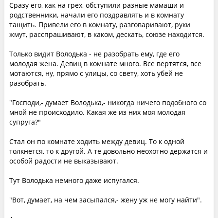
Сразу его, как на грех, обступили разные мамаши и
родственники, начали его поздравлять и в комнату
тащить. Привели его в комнату, разговаривают, руки
жмут, расспрашивают, в каком, дескать, союзе находится.
Только видит Володька - не разобрать ему, где его
молодая жена. Девиц в комнате много. Все вертятся, все
мотаются, ну, прямо с улицы, со свету, хоть убей не
разобрать.
"Господи,- думает Володька,- никогда ничего подобного со
мной не происходило. Какая же из них моя молодая
супруга?"
Стал он по комнате ходить между девиц. То к одной
толкнется, то к другой. А те довольно неохотно держатся и
особой радости не выказывают.
Тут Володька немного даже испугался.
"Вот, думает, на чем засыпался,- жену уж не могу найти".