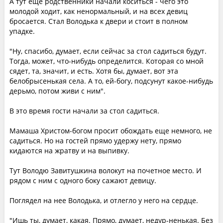
А тут еще родственники начали коситься - чего это
молодой ходит, как ненормальный, и на всех девиц
бросается. Стал Володька к двери и стоит в полном
упадке.
"Ну, спасибо, думает, если сейчас за стол садиться будут.
Тогда, может, что-нибудь определится. Которая со мной
сядет, та, значит, и есть. Хотя бы, думает, вот эта
белобрысенькая села. А то, ей-богу, подсунут какое-нибудь
дерьмо, потом живи с ним".
В это время гости начали за стол садиться.
Мамаша Христом-богом просит обождать еще немного, не
садиться. Но на гостей прямо удержу нету, прямо
кидаются на жратву и на выпивку.
Тут Володю Завитушкина волокут на почетное место. И
рядом с ним с одного боку сажают девицу.
Поглядел на нее Володька, и отлегло у него на сердце.
"Ишь ты, думает, какая. Прямо, думает, недур-ненькая. Без