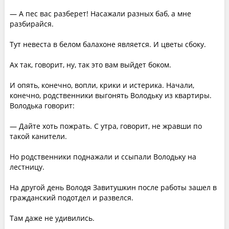
— А пес вас разберет! Насажали разных баб, а мне
разбирайся.
Тут невеста в белом балахоне является. И цветы сбоку.
Ах так, говорит, ну, так это вам выйдет боком.
И опять, конечно, вопли, крики и истерика. Начали,
конечно, родственники выгонять Володьку из квартиры.
Володька говорит:
— Дайте хоть пожрать. С утра, говорит, не жравши по
такой канители.
Но родственники поднажали и ссыпали Володьку на
лестницу.
На другой день Володя Завитушкин после работы зашел в
гражданский подотдел и развелся.
Там даже не удивились.