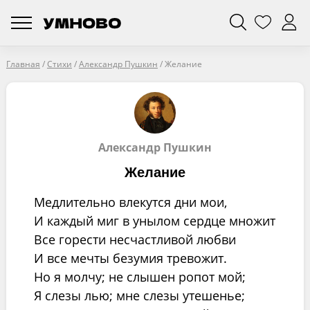
Главная
/
Стихи
/
Александр Пушкин
/
Желание
Александр Пушкин
Желание
Медлительно влекутся дни мои,
И каждый миг в унылом сердце множит
Все горести несчастливой любви
И все мечты безумия тревожит.
Но я молчу; не слышен ропот мой;
Я слезы лью; мне слезы утешенье;