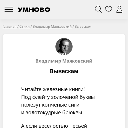
Главная
/
Стихи
/
Владимир Маяковский
/
Вывескам
Владимир Маяковский
Вывескам
Читайте железные книги!
Под флейту золоченой буквы
полезут копченые сиги
и золотокудрые брюквы.
А если веселостью песьей