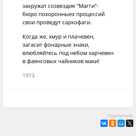
закружат созвездия "Магги"-
бюро похоронныех процессий
свои проведут саркофаги.
Когда же, хмур и плачевен,
загасит фонарные знаки,
влюбляйтесь под небом харчевен
в фаянсовых чайников маки!
1913
Поделиться: