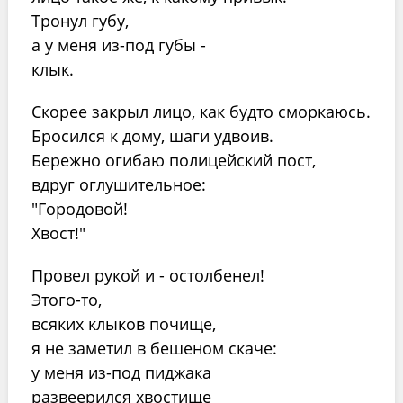
Тронул губу,
а у меня из-под губы -
клык.
Скорее закрыл лицо, как будто сморкаюсь.
Бросился к дому, шаги удвоив.
Бережно огибаю полицейский пост,
вдруг оглушительное:
"Городовой!
Хвост!"
Провел рукой и - остолбенел!
Этого-то,
всяких клыков почище,
я не заметил в бешеном скаче:
у меня из-под пиджака
развеерился хвостище