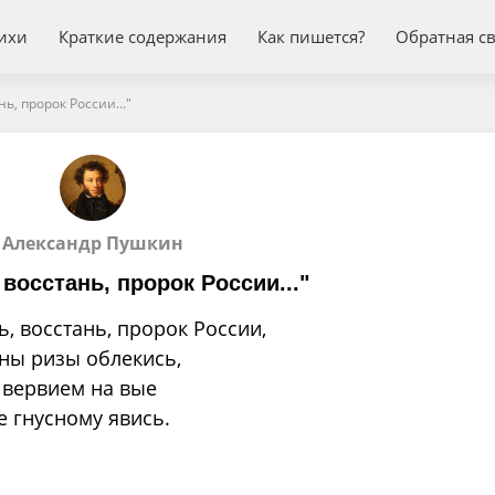
ихи
Краткие содержания
Как пишется?
Обратная с
нь, пророк России..."
Александр Пушкин
 восстань, пророк России..."
ь, восстань, пророк России,
ны ризы облекись,
с вервием на вые
е гнусному явись.