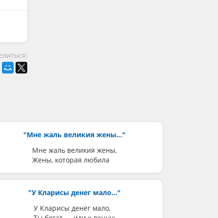
елиться:
"Мне жаль великия жены..."
Мне жаль великия жены,
Жены, которая любила
"У Кларисы денег мало..."
У Кларисы денег мало,
Ты богат — иди к венцу: