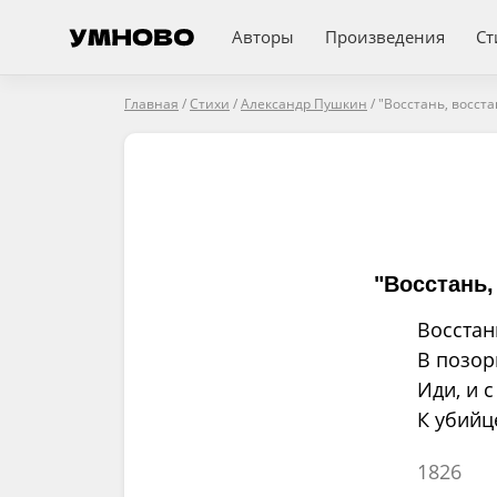
Авторы
Произведения
Ст
Главная
/
Стихи
/
Александр Пушкин
/
"Восстань, восста
"Восстань,
Восстан
В позор
Иди, и 
К убийц
1826