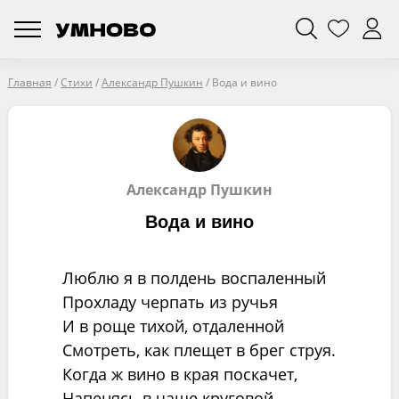
Главная
/
Стихи
/
Александр Пушкин
/
Вода и вино
Александр Пушкин
Вода и вино
Люблю я в полдень воспаленный
Прохладу черпать из ручья
И в роще тихой, отдаленной
Смотреть, как плещет в брег струя.
Когда ж вино в края поскачет,
Напенясь в чаше круговой,