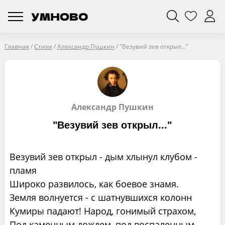
Главная
/
Стихи
/
Александр Пушкин
/
"Везувий зев открыл..."
Александр Пушкин
"Везувий зев открыл..."
Везувий зев открыл - дым хлынул клубом -
пламя
Широко развилось, как боевое знамя.
Земля волнуется - с шатнувшихся колонн
Кумиры падают! Народ, гонимый страхом,
Под каменным дождем, под воспаленным