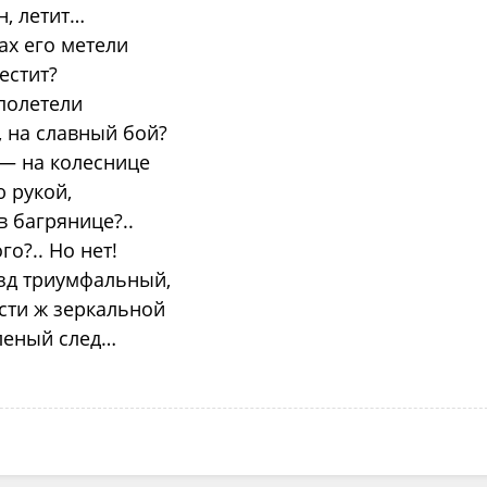
н, летит…
ах его метели
лестит?
полетели
, на славный бой?
 — на колеснице
 рукой,
 в багрянице?..
о?.. Но нет!
зд триумфальный,
сти ж зеркальной
еленый след…