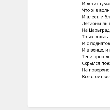
И летит тума
Что ж в волн
И алеет, и б
Легионы ль 
На Царьград
То их вождь
И с поднятою
И в венце, и
Тени прошлог
Скрылся пое
На поверхно
Всё стоит з