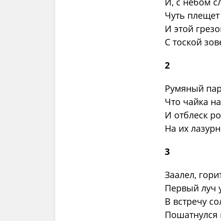
И, с небом с
Чуть плещет
И этой грез
С тоской зо
2
Румяный пару
Что чайка на
И отблеск р
На их лазур
3
Заалел, гори
Первый луч 
В встречу с
Пошатнулся 