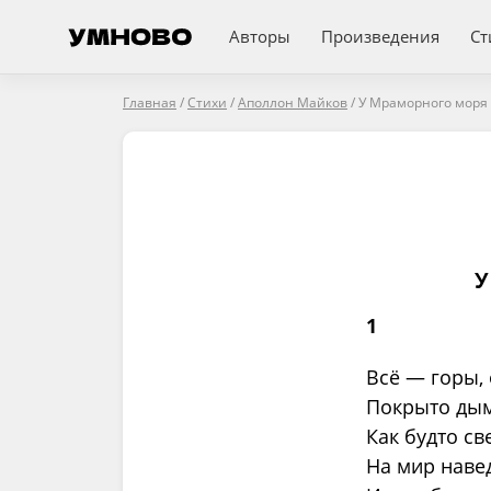
Авторы
Произведения
Ст
Главная
/
Стихи
/
Аполлон Майков
/
У Мраморного моря
У
1
Всё — горы, 
Покрыто дым
Как будто св
На мир наве