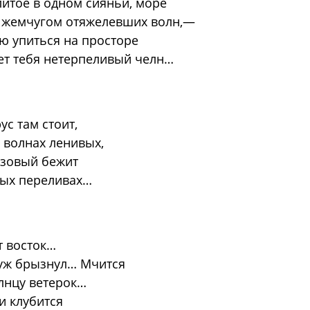
литое в одном сияньи, море
 жемчугом отяжелевших волн,—
ою упиться на просторе
вет тебя нетерпеливый челн…
с там стоит,
 волнах ленивых,
озовый бежит
ных переливах…
т восток…
уж брызнул… Мчится
олнцу ветерок…
и клубится