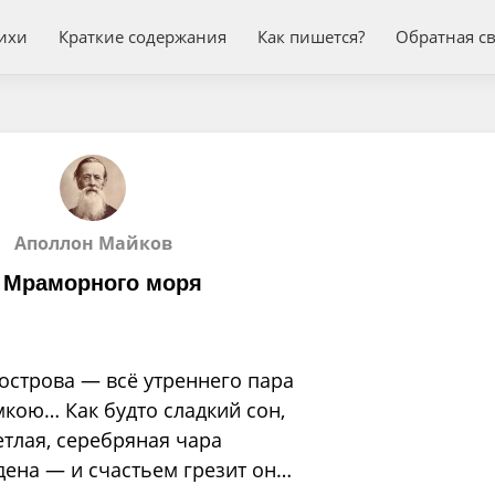
ихи
Краткие содержания
Как пишется?
Обратная с
Аполлон Майков
 Мраморного моря
острова — всё утреннего пара
кою… Как будто сладкий сон,
етлая, серебряная чара
дена — и счастьем грезит он…