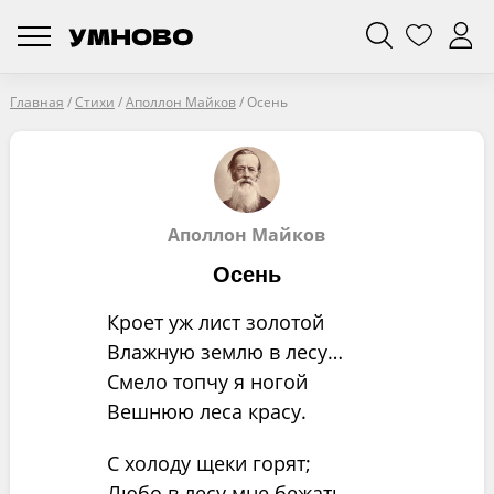
Главная
/
Стихи
/
Аполлон Майков
/
Осень
Аполлон Майков
Осень
Кроет уж лист золотой
Влажную землю в лесу…
Смело топчу я ногой
Вешнюю леса красу.
С холоду щеки горят;
Любо в лесу мне бежать,