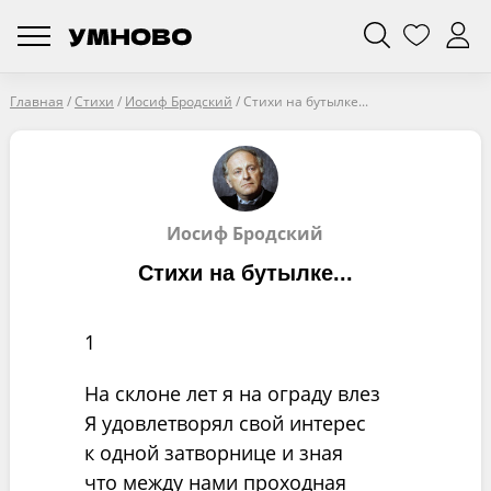
Главная
/
Стихи
/
Иосиф Бродский
/
Стихи на бутылке...
Иосиф Бродский
Стихи на бутылке...
1
На склоне лет я на ограду влез
Я удовлетворял свой интерес
к одной затворнице и зная
что между нами проходная