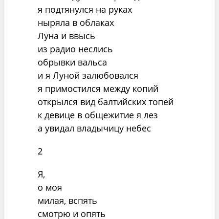
я подтянулся на руках
ныряла в облаках
Луна и ввысь
из радио неслись
обрывки вальса
и я Луной залюбовался
я примостился между копий
открылся вид балтийских топей
к девице в общежитие я лез
а увидал владычицу небес
2
Я,
о моя
милая, вспять
смотрю и опять