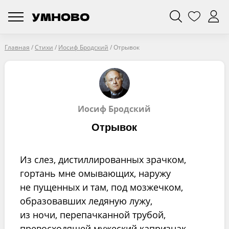
Главная
/
Стихи
/
Иосиф Бродский
/
Отрывок
Иосиф Бродский
Отрывок
Из слез, дистиллированных зрачком,
гортань мне омывающих, наружу
не пущенных и там, под мозжечком,
образовавших ледяную лужу,
из ночи, перепачканной трубой,
превосходящей мужеский капризнак,