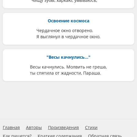
чищу зубы, харкаю, умываюсь,
Освоение космоса
Чердачное окно отворено.
Я выглянул в чердачное окно.
"Весы качнулись..."
Весы качнулись. Молвить не греша,
ты спятила от жадности, Параша.
Главная
Авторы
Произведения
Стихи
Как пишется?
Краткие содержания
Обратная связь