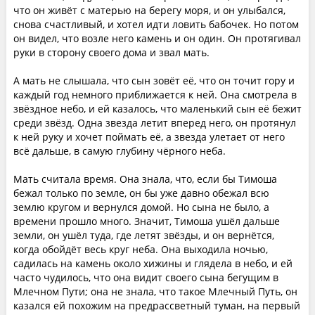
что он живёт с матерью на берегу моря, и он улыбался,
снова счастливый, и хотел идти ловить бабочек. Но потом
он видел, что возле него камень и он один. Он протягивал
руки в сторону своего дома и звал мать.
А мать не слышала, что сын зовёт её, что он точит гору и
каждый год немного приближается к ней. Она смотрела в
звёздное небо, и ей казалось, что маленький сын её бежит
среди звёзд. Одна звезда летит вперед него, он протянул
к ней руку и хочет поймать её, а звезда улетает от него
всё дальше, в самую глубину чёрного неба.
Мать считала время. Она знала, что, если бы Тимоша
бежал только по земле, он бы уже давно обежал всю
землю кругом и вернулся домой. Но сына не было, а
времени прошло много. Значит, Тимоша ушёл дальше
земли, он ушёл туда, где летят звёзды, и он вернётся,
когда обойдёт весь круг неба. Она выходила ночью,
садилась на камень около хижины и глядела в небо, и ей
часто чудилось, что она видит своего сына бегущим в
Млечном Пути; она не знала, что такое Млечный Путь, он
казался ей похожим на предрассветный туман, на первый