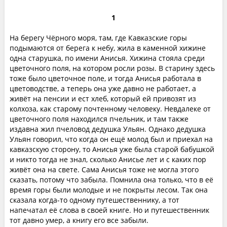
1
На берегу Чёрного моря, там, где Кавказские горы
подымаются от берега к небу, жила в каменной хижине
одна старушка, по имени Анисья. Хижина стояла среди
цветочного поля, на котором росли розы. В старину здесь
тоже было цветочное поле, и тогда Анисья работала в
цветоводстве, а теперь она уже давно не работает, а
живёт на пенсии и ест хлеб, который ей привозят из
колхоза, как старому почтенному человеку. Невдалеке от
цветочного поля находился пчельник, и там также
издавна жил пчеловод дедушка Ульян. Однако дедушка
Ульян говорил, что когда он ещё молод был и приехал на
кавказскую сторону, то Анисья уже была старой бабушкой
и никто тогда не знал, сколько Анисье лет и с каких пор
живёт она на свете. Сама Анисья тоже не могла этого
сказать, потому что забыла. Помнила она только, что в её
время горы были молодые и не покрыты лесом. Так она
сказала когда-то одному путешественнику, а тот
напечатал её слова в своей книге. Но и путешественник
тот давно умер, а книгу его все забыли.