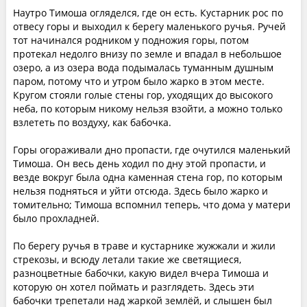
Наутро Тимоша огляделся, где он есть. Кустарник рос по
отвесу горы и выходил к берегу маленького ручья. Ручей
тот начинался родником у подножия горы, потом
протекал недолго внизу по земле и впадал в небольшое
озеро, а из озера вода подымалась туманным душным
паром, потому что и утром было жарко в этом месте.
Кругом стояли голые стены гор, уходящих до высокого
неба, по которым никому нельзя взойти, а можно только
взлететь по воздуху, как бабочка.
Горы огораживали дно пропасти, где очутился маленький
Тимоша. Он весь день ходил по дну этой пропасти, и
везде вокруг была одна каменная стена гор, по которым
нельзя подняться и уйти отсюда. Здесь было жарко и
томительно; Тимоша вспомнил теперь, что дома у матери
было прохладней.
По берегу ручья в траве и кустарнике жужжали и жили
стрекозы, и всюду летали такие же светящиеся,
разноцветные бабочки, какую видел вчера Тимоша и
которую он хотел поймать и разглядеть. Здесь эти
бабочки трепетали над жаркой землёй, и слышен был