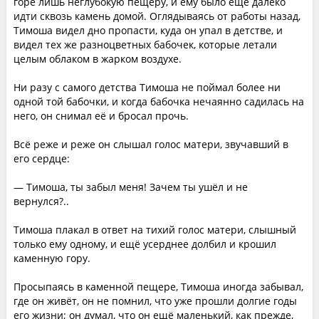
горе лишь неглубокую пещеру, и ему было ещё далеко
идти сквозь камень домой. Оглядываясь от работы назад,
Тимоша видел дно пропасти, куда он упал в детстве, и
видел тех же разноцветных бабочек, которые летали
целым облаком в жарком воздухе.
Ни разу с самого детства Тимоша не поймал более ни
одной той бабочки, и когда бабочка нечаянно садилась на
него, он снимал её и бросал прочь.
Всё реже и реже он слышал голос матери, звучавший в
его сердце:
— Тимоша, ты забыл меня! Зачем ты ушёл и не
вернулся?..
Тимоша плакал в ответ на тихий голос матери, слышный
только ему одному, и ещё усерднее долбил и крошил
каменную гору.
Просыпаясь в каменной пещере, Тимоша иногда забывал,
где он живёт, он не помнил, что уже прошли долгие годы
его жизни; он думал, что он ещё маленький, как прежде,