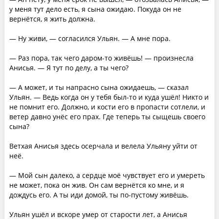
у меня тут дело есть, я сына ожидаю. Покуда он не
вернётся, я жить должна.
— Ну живи, — согласился Ульян. — А мне пора.
— Раз пора, так чего даром-то живёшь! — произнесла
Анисья. — Я тут по делу, а ты чего?
— А может, и ты напрасно сына ожидаешь, — сказал
Ульян. — Ведь когда он у тебя был-то и куда ушёл! Никто и
не помнит его. Должно, и кости его в пропасти сотлели, и
ветер давно унёс его прах. Где теперь ты сыщешь своего
сына?
Ветхая Анисья здесь осерчала и велела Ульяну уйти от
неё.
— Мой сын далеко, а сердце моё чувствует его и умереть
не может, пока он жив. Он сам вернётся ко мне, и я
дождусь его. А ты иди домой, ты по-пустому живёшь.
Ульян ушёл и вскоре умер от старости лет, а Анисья