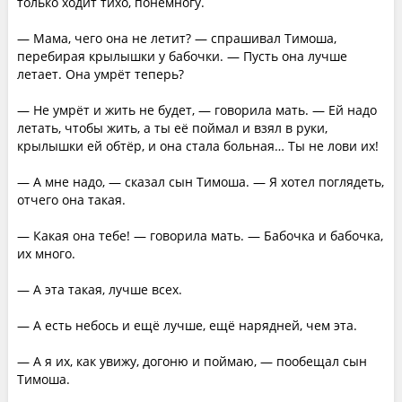
только ходит тихо, понемногу.
— Мама, чего она не летит? — спрашивал Тимоша,
перебирая крылышки у бабочки. — Пусть она лучше
летает. Она умрёт теперь?
— Не умрёт и жить не будет, — говорила мать. — Ей надо
летать, чтобы жить, а ты её поймал и взял в руки,
крылышки ей обтёр, и она стала больная… Ты не лови их!
— А мне надо, — сказал сын Тимоша. — Я хотел поглядеть,
отчего она такая.
— Какая она тебе! — говорила мать. — Бабочка и бабочка,
их много.
— А эта такая, лучше всех.
— А есть небось и ещё лучше, ещё нарядней, чем эта.
— А я их, как увижу, догоню и поймаю, — пообещал сын
Тимоша.