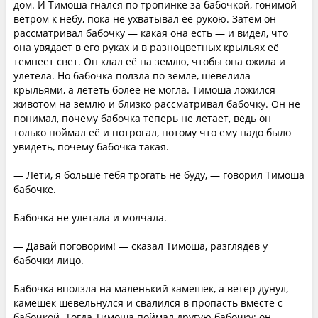
дом. И Тимоша гнался по тропинке за бабочкой, гонимой
ветром к небу, пока не ухватывал её рукою. Затем он
рассматривал бабочку — какая она есть — и видел, что
она увядает в его руках и в разноцветных крыльях её
темнеет свет. Он клал её на землю, чтобы она ожила и
улетела. Но бабочка ползла по земле, шевелила
крыльями, а лететь более не могла. Тимоша ложился
животом на землю и близко рассматривал бабочку. Он не
понимал, почему бабочка теперь не летает, ведь он
только поймал её и потрогал, потому что ему надо было
увидеть, почему бабочка такая.
— Лети, я больше тебя трогать не буду, — говорил Тимоша
бабочке.
Бабочка не улетала и молчала.
— Давай поговорим! — сказал Тимоша, разглядев у
бабочки лицо.
Бабочка вползла на маленький камешек, а ветер дунул,
камешек шевельнулся и свалился в пропасть вместе с
бабочкой. Тогда Тимоша поймал другую бабочку; он