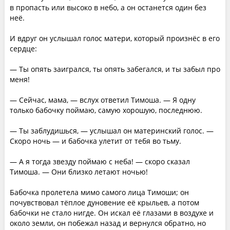
в пропасть или высоко в небо, а он останется один без
неё.
И вдруг он услышал голос матери, который произнёс в его
сердце:
— Ты опять заигрался, ты опять забегался, и ты забыл про
меня!
— Сейчас, мама, — вслух ответил Тимоша. — Я одну
только бабочку поймаю, самую хорошую, последнюю.
— Ты заблудишься, — услышал он материнский голос. —
Скоро ночь — и бабочка улетит от тебя во тьму.
— А я тогда звезду поймаю с неба! — скоро сказал
Тимоша. — Они близко летают ночью!
Бабочка пролетела мимо самого лица Тимоши; он
почувствовал тёплое дуновение её крыльев, а потом
бабочки не стало нигде. Он искал её глазами в воздухе и
около земли, он побежал назад и вернулся обратно, но