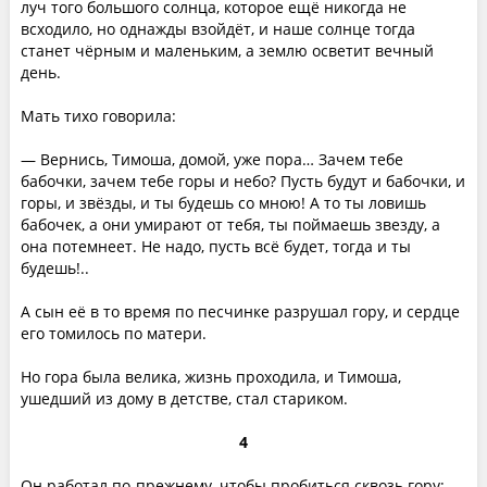
луч того большого солнца, которое ещё никогда не
всходило, но однажды взойдёт, и наше солнце тогда
станет чёрным и маленьким, а землю осветит вечный
день.
Мать тихо говорила:
— Вернись, Тимоша, домой, уже пора… Зачем тебе
бабочки, зачем тебе горы и небо? Пусть будут и бабочки, и
горы, и звёзды, и ты будешь со мною! А то ты ловишь
бабочек, а они умирают от тебя, ты поймаешь звезду, а
она потемнеет. Не надо, пусть всё будет, тогда и ты
будешь!..
А сын её в то время по песчинке разрушал гору, и сердце
его томилось по матери.
Но гора была велика, жизнь проходила, и Тимоша,
ушедший из дому в детстве, стал стариком.
4
Он работал по-прежнему, чтобы пробиться сквозь гору;