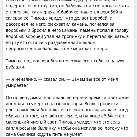
подержал её и отпустил, но бабочка тоже не могла летать
и поползла, как червяк. К бабочке подлетел воробей и
склевал её. Тимоша увидел, что делает воробей, и
рассерчал на него; он схватил камень, погнался за
воробьём и бросил в него камень. Камень попал в голову
воробья, воробей упал на тропинку и перестал дышать, а
во рту его осталась раздавленная клювом,
непроглоченная бабочка, тоже мёртвая теперь.
Тимоша поднял воробья и положил его к себе за пазуху
рубашки.
— Я нечаянно, — сказал он. — Зачем вы все от меня
умираете?
Он пошёл домой; наставало вечернее время, и цветы уже
дремали в сумерках на склоне горы. Возле тропинки
росла одинокая былинка, её головка выглядывала из-под
обрыва на того, кто шёл по земле, и на лице её блестел
маленький чистый свет. Тимоша увидел, что это села
капля росы на былинку, чтобы она испила её, потому что
сама былинка ходить пить не умеет.