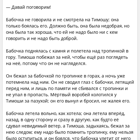
— Давай поговорим!
Бабочка не говорила и не смотрела на Тимошу; она
только боялась его. Должно быть, она была недобрая, но
она была так хороша, что ей не надо было ни с кем
говорить и не надо быть доброй.
Бабочка поднялась с камня и полетела над тропинкой в
гору. Тимоша побежал за ней, чтобы ещё раз поглядеть
на неё, потому что он не нагляделся.
Он бежал за бабочкой по тропинке в горах, а ночь уже
потемнела над ним. Он не сводил глаз с бабочки, летящей
перед ним, и лишь по памяти не сбивался с тропинки и
не упал в пропасть. Мёртвый воробей колотился у
Тимоши за пазухой; он его вынул и бросил, не жалея его.
Бабочка летела вольно, как хотела; она летела вперёд,
назад, в одну сторону и сразу в другую, как будто её
сдувал невидимый ветер, а Тимоша, задыхаясь, бежал за
нею следом; ему надо было помнить тропинку, ему нельзя
было оступиться, и он боялся, что бабочка улетит от него