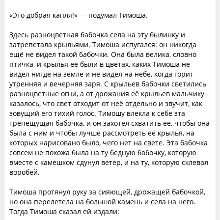
«Это добрая капля!» — подумал Тимоша.
Здесь разноцветная бабочка села на эту былинку и
затрепетала крыльями. Тимоша испугался: он никогда
ещё не видел такой бабочки. Она была велика, словно
птичка, и крылья её были в цветах, каких Тимоша не
видел нигде на земле и не видел на небе, когда горит
утренняя и вечерняя заря. С крыльев бабочки светились
разноцветные огни, а от дрожания её крыльев мальчику
казалось, что свет отходит от неё отдельно и звучит, как
зовущий его тихий голос. Тимошу влекла к себе эта
трепещущая бабочка, и он захотел схватить её, чтобы она
была с ним и чтобы лучше рассмотреть её крылья, на
которых нарисовано было, чего нет на свете. Эта бабочка
совсем не похожа была на ту бедную бабочку, которую
вместе с камешком сдунул ветер, и на ту, которую склевал
воробей.
Тимоша протянул руку за сияющей, дрожащей бабочкой,
но она перелетела на большой камень и села на него.
Тогда Тимоша сказал ей издали: