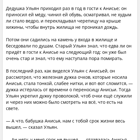
Дедушка Ульян приходил раз в год в гости к Анисье; он
приносил ей мёду, чинил ей обувь, осматривал, не худым
ли стало ведро, и перекладывал черепицу на крыше
хижины, чтобы внутрь жилища не проникал дождь.
Потом они садились на камень у входа в жилище и
беседовали по душам. Старый Ульян знал, что едва ли он
придёт в гости к Анисье на следующий год: он уже был
очень стар и знал, что ему наступала пора помирать.
В последний раз, как виделся Ульян с Анисьей, он
рассмотрел, что железная дужка очков, которые носила
Анисья, стала тонкой, слабее нитки, и вот-вот сломится, —
дужка истёрлась от времени о переносицу Анисьи. Тогда
Ульян укрепил дужку проволокой, чтоб очки ещё служили
и через них можно было смотреть на всё, что есть на
свете.
— А что, бабушка Анисья, нам с тобой срок жизни весь
вышел, — сказал Ульян.
— Ан нету, у меня срок не вышел, — отозвалась Анисья, —