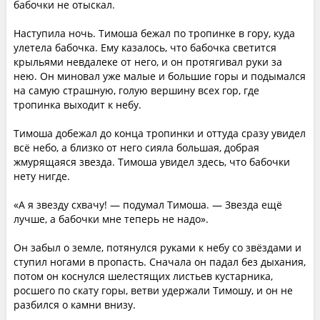
бабочки не отыскал.
Наступила ночь. Тимоша бежал по тропинке в гору, куда
улетела бабочка. Ему казалось, что бабочка светится
крыльями невдалеке от него, и он протягивал руки за
нею. Он миновал уже малые и большие горы и подымался
на самую страшную, голую вершину всех гор, где
тропинка выходит к небу.
Тимоша добежал до конца тропинки и оттуда сразу увидел
всё небо, а близко от него сияла большая, добрая
жмурящаяся звезда. Тимоша увидел здесь, что бабочки
нету нигде.
«А я звезду схвачу! — подумал Тимоша. — Звезда ещё
лучше, а бабочки мне теперь не надо».
Он забыл о земле, потянулся руками к небу со звёздами и
ступил ногами в пропасть. Сначала он падал без дыхания,
потом он коснулся шелестящих листьев кустарника,
росшего по скату горы, ветви удержали Тимошу, и он не
разбился о камни внизу.