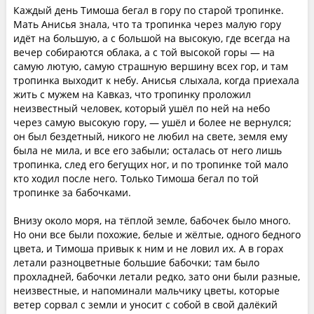
Каждый день Тимоша бегал в гору по старой тропинке.
Мать Анисья знала, что та тропинка через малую гору
идёт на большую, а с большой на высокую, где всегда на
вечер собираются облака, а с той высокой горы — на
самую лютую, самую страшную вершину всех гор, и там
тропинка выходит к небу. Анисья слыхала, когда приехала
жить с мужем на Кавказ, что тропинку проложил
неизвестный человек, который ушёл по ней на небо
через самую высокую гору, — ушёл и более не вернулся;
он был бездетный, никого не любил на свете, земля ему
была не мила, и все его забыли; осталась от него лишь
тропинка, след его бегущих ног, и по тропинке той мало
кто ходил после него. Только Тимоша бегал по той
тропинке за бабочками.
Внизу около моря, на тёплой земле, бабочек было много.
Но они все были похожие, белые и жёлтые, одного бедного
цвета, и Тимоша привык к ним и не ловил их. А в горах
летали разноцветные большие бабочки; там было
прохладней, бабочки летали редко, зато они были разные,
неизвестные, и напоминали мальчику цветы, которые
ветер сорвал с земли и уносит с собой в свой далёкий