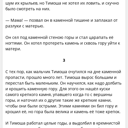
шум их крыльев, но Тимоша не хотел их ловить, и скучно
было смотреть на них.
— Мама! — позвал он в каменной тишине и заплакал от
разлуки с матерью.
Он сел под каменной стеною горы и стал царапать её
ногтями. Он хотел протереть камень и сквозь гору уйти к
матери.
3
С тех пор, как мальчик Тимоша очутился на дне каменной
пропасти, прошло много лет. Тимоша вырос большим и
перестал быть маленьким. Он научился, как надо долбить
и крошить каменную гору. Для этого он нашёл куски
самого крепкого камня, упавшего когда-то с вершины
горы, и наточил их о другие такие же крепкие камни,
чтобы они были острыми. Этими камнями он бил гору и
крошил её, но гора была велика и камень её тоже крепок.
И Тимоша работал целые годы, а выдолбил в кремнистой