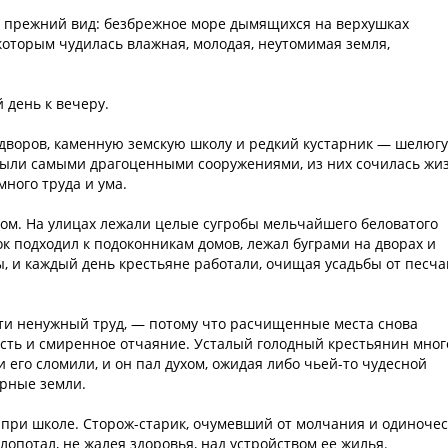
а прежний вид: безбрежное море дымящихся на верхушках
 которым чудилась влажная, молодая, неутомимая земля,
 день к вечеру.
 дворов, каменную земскую школу и редкий кустарник — шелюгу
 были самыми драгоценными сооружениями, из них сочилась жи
много труда и ума.
ком. На улицах лежали целые сугробы мельчайшего беловатого
ок подходил к подоконникам домов, лежал буграми на дворах и
, и каждый день крестьяне работали, очищая усадьбы от песч
ти ненужный труд, — потому что расчищенные места снова
сть и смиренное отчаяние. Усталый голодный крестьянин мног
и его сломили, и он пал духом, ожидая либо чьей-то чудесной
рные земли.
при школе. Сторож-старик, очумевший от молчания и одиночес
хлопотал, не жалея здоровья, над устройством ее жилья.