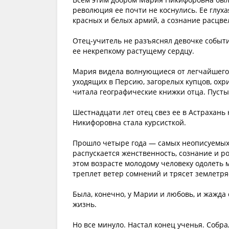
революция ее почти не коснулись. Ее глух
красных и белых армий, а сознание расцвел
Отец-учитель не разъяснял девочке событи
ее некрепкому растущему сердцу.
Мария видела волнующиеся от легчайшего 
уходящих в Персию, загорелых купцов, охр
читала географические книжки отца. Пусты
Шестнадцати лет отец свез ее в Астрахань 
Никифоровна стала курсисткой.
Прошло четыре года — самых неописуемых 
распускается женственность, сознание и ро
этом возрасте молодому человеку одолеть 
треплет ветер сомнений и трясет землетря
Была, конечно, у Марии и любовь, и жажда
жизнь.
Но все минуло. Настал конец ученья. Собр