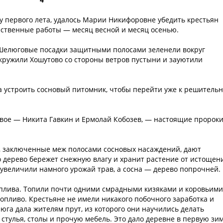
цу первого лета, удалось Марии Никифоровне убедить крестьян
ственные работы — месяц весной и месяц осенью.
. Шелюговые посадки защитными полосами зеленели вокруг
ружили Хошутово со стороны ветров пустыни и зауютили
 устроить сосновый питомник, чтобы перейти уже к решитель
 двое — Никита Гавкин и Ермолай Кобозев, — настоящие пророк
, заключенные меж полосами сосновых насаждений, дают
о дерево бережет снежную влагу и хранит растение от истощен
увеличили намного урожай трав, а сосна — дерево попрочней.
топлива. Топили почти одними смрадными кизяками и коровьими
опливо. Крестьяне не имели никакого побочного заработка и
юга дала жителям прут, из которого они научились делать
 стулья, столы и прочую мебель. Это дало деревне в первую зи