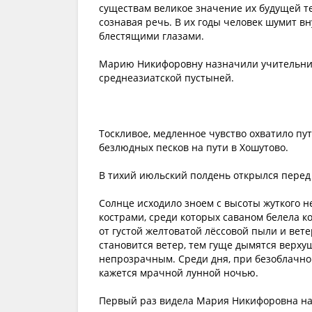
существам великое значение их будущей т
сознавая речь. В их годы человек шумит вн
блестящими глазами.
Марию Никифоровну назначили учительниц
среднеазиатской пустыней.
Тоскливое, медленное чувство охватило п
безлюдных песков на пути в Хошутово.
В тихий июльский полдень открылся пере
Солнце исходило зноем с высоты жуткого 
кострами, среди которых саваном белела к
от густой желтоватой лёссовой пыли и вет
становится ветер, тем гуще дымятся верху
непрозрачным. Среди дня, при безоблачном
кажется мрачной лунной ночью.
Первый раз видела Мария Никифоровна на