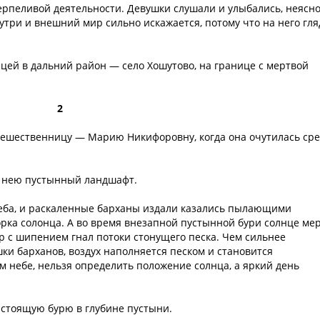
ерпеливой деятельности. Девушки слушали и улыбались, неясн
утри и внешний мир сильно искажается, потому что на него гля
ей в дальний район — село Хошутово, на границе с мертвой
2
утешественницу — Марию Никифоровну, когда она очутилась ср
д нею пустынный ландшафт.
неба, и раскаленные барханы издали казались пылающими
орка солонца. А во время внезапной пустынной бури солнце ме
ер с шипением гнал потоки стонущего песка. Чем сильнее
шки барханов, воздух наполняется песком и становится
 небе, нельзя определить положение солнца, а яркий день
стоящую бурю в глубине пустыни.