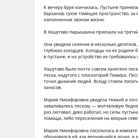
К вечеру буря кончилась. Пустыня принял
барханов, сухое томящее пространство, за
наполненная звоном жизни.
В Хошутово Нарышкина приехала на третий
Она увидела селение в несколько десятков
глубоких колодцев. Колодцы на ее родине
в пустыне, и на устройство их требовалось 
Хошутово было почти совсем занесено пес
песка, надутого с плоскогорий Памира. Пес
точил дыхание людей. Всюду стояли лопаты
заносов.
Мария Никифоровна увидела тяжкий и поч
заваливались песком, — молчаливую бедно
раз лютовал, дико работал, но силы пустын
помощи, либо переселения на мокрые севе
Мария Никифоровна поселилась в комнате 
обрадовался ей, как вернувшейся дочке, и 