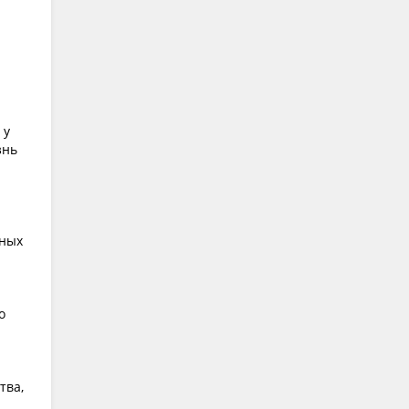
 у
знь
аных
о
тва,