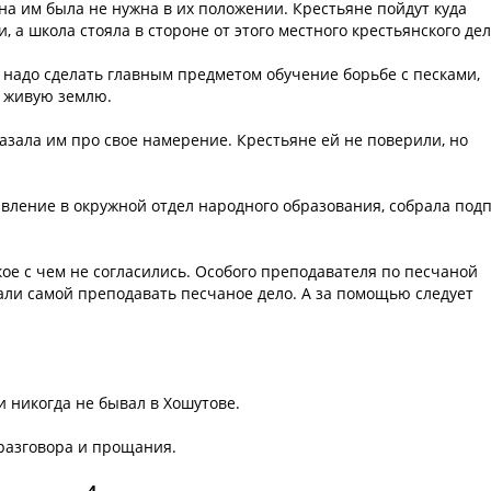
на им была не нужна в их положении. Крестьяне пойдут куда
и, а школа стояла в стороне от этого местного крестьянского дел
 надо сделать главным предметом обучение борьбе с песками,
 живую землю.
казала им про свое намерение. Крестьяне ей не поверили, но
ление в окружной отдел народного образования, собрала под
 кое с чем не согласились. Особого преподавателя по песчаной
вали самой преподавать песчаное дело. А за помощью следует
и никогда не бывал в Хошутове.
 разговора и прощания.
4