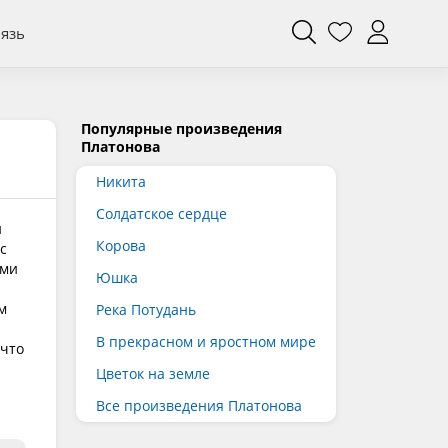
вязь
Популярные произведения
Платонова
Никита
Солдатское сердце
и
Корова
с
ями
Юшка
м
Река Потудань
В прекрасном и яростном мире
 что
Цветок на земле
Все произведения Платонова