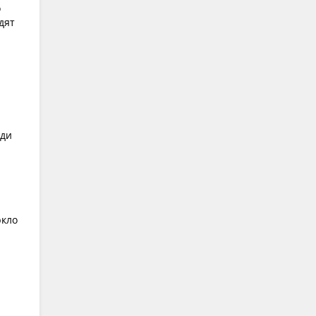
о
дят
еди
ркло