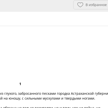
В избранное
1
 глухого, забросанного песками городка Астраханской губерни
ий на юношу, с сильными мускулами и твердыми ногами.
обязана не только родителям, но и тому, что ни война, ни