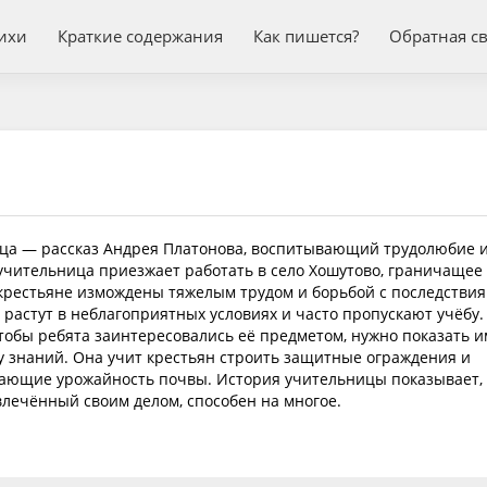
ихи
Краткие содержания
Как пишется?
Обратная с
ца — рассказ Андрея Платонова, воспитывающий трудолюбие 
учительница приезжает работать в село Хошутово, граничащее 
крестьяне измождены тяжелым трудом и борьбой с последстви
 растут в неблагоприятных условиях и часто пропускают учёбу.
тобы ребята заинтересовались её предметом, нужно показать и
у знаний. Она учит крестьян строить защитные ограждения и
шающие урожайность почвы. История учительницы показывает,
влечённый своим делом, способен на многое.