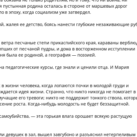
ая пустынная родина осталась в стороне от маршевых дорог
о в эпоху, когда социализм уже затвердел.
й, жалея ее детство, боясь нанести глубокие незаживающие р
ветра песчаные степи прикаспийского края, караваны верблю
ипших от песчаной пудры, и дома в восторженном исступлении
ня была ее родиной, а география — поэзией.
на педагогические курсы, где знали и ценили отца. И Мария
в жизни человека, когда лопаются почки в молодой груди и
ждается идея жизни. Странно, что никто никогда не помогает в
мучащие его тревоги; никто не поддержит тонкого ствола, кото
сение роста. Когда-нибудь молодость не будет беззащитной.
 самоубийства, — эта горькая влага орошает всякую растущую
али девушек в зал, вышел завгубоно и разъяснил нетерпеливым