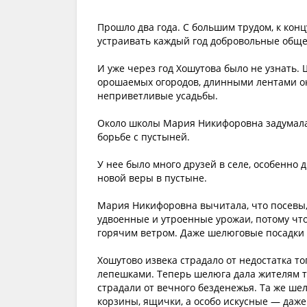
Прошло два года. С большим трудом, к кон
устраивать каждый год добровольные обще
И уже через год Хошутова было не узнать
орошаемых огородов, длинными лентами ок
неприветливые усадьбы.
Около школы Мария Никифоровна задумала
борьбе с пустыней.
У нее было много друзей в селе, особенно
новой веры в пустыне.
Мария Никифоровна вычитала, что посевы
удвоенные и утроенные урожаи, потому чт
горячим ветром. Даже шелюговые посадки 
Хошутово извека страдало от недостатка 
лепешками. Теперь шелюга дала жителям т
страдали от вечного безденежья. Та же шел
корзины, ящички, а особо искусные — даже