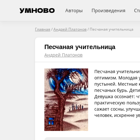
Авторы
Произведения
Ст
Главная
/
Андрей Платонов
/
Песчаная учительница
Песчаная учительница
Андрей Платонов
Песчаная учительни
оптимизм. Молодая 
пустыней. Местные 
песчаных бурь. Дети
Девушка осознаёт: ч
практическую польз
сажает сосны, улуч
человек, искренне у