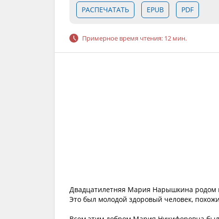
РАСПЕЧАТАТЬ
EPUB
PDF
Примерное время чтения: 12 мин.
Двадцатилетняя Мария Нарышкина родом из
Это был молодой здоровый человек, похож
Всем этим добром Мария Никифоровна была 