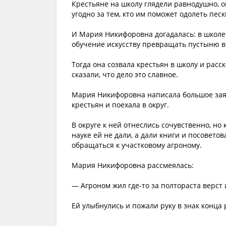
Крестьяне на школу глядели равнодушно, о
угодно за тем, кто им поможет одолеть песк
И Мария Никифоровна догадалась: в школе
обучение искусству превращать пустыню в
Тогда она созвала крестьян в школу и расс
сказали, что дело это славное.
Мария Никифоровна написала большое заяв
крестьян и поехала в округ.
В округе к ней отнеслись сочувственно, но
науке ей не дали, а дали книги и посовето
обращаться к участковому агроному.
Мария Никифоровна рассмеялась:
— Агроном жил где-то за полтораста верст 
Ей улыбнулись и пожали руку в знак конца