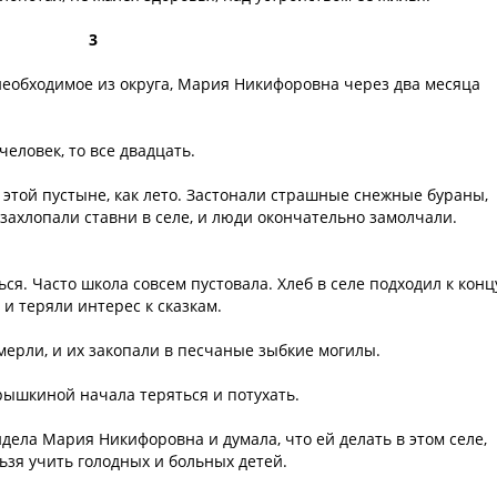
3
необходимое из округа, Мария Никифоровна через два месяца
человек, то все двадцать.
 этой пустыне, как лето. Застонали страшные снежные бураны,
ахлопали ставни в селе, и люди окончательно замолчали.
ься. Часто школа совсем пустовала. Хлеб в селе подходил к концу
и теряли интерес к сказкам.
мерли, и их закопали в песчаные зыбкие могилы.
рышкиной начала теряться и потухать.
дела Мария Никифоровна и думала, что ей делать в этом селе,
зя учить голодных и больных детей.