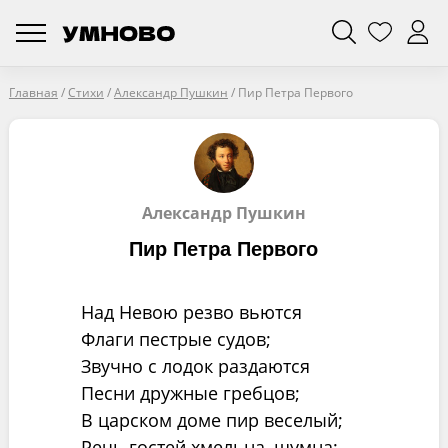
Главная
/
Стихи
/
Александр Пушкин
/
Пир Петра Первого
Александр Пушкин
Пир Петра Первого
Над Невою резво вьются
Флаги пестрые судов;
Звучно с лодок раздаются
Песни дружные гребцов;
В царском доме пир веселый;
Речь гостей хмельна, шумна;