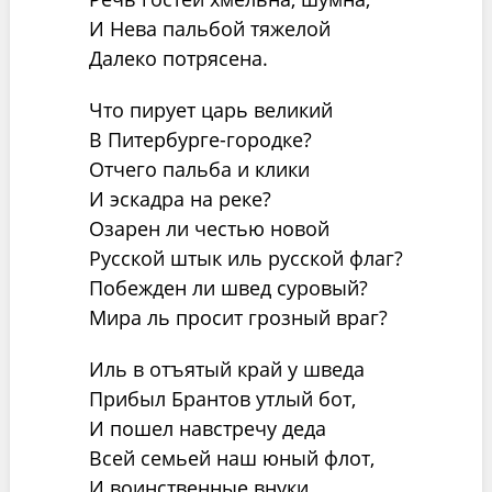
И Нева пальбой тяжелой
Далеко потрясена.
Что пирует царь великий
В Питербурге-городке?
Отчего пальба и клики
И эскадра на реке?
Озарен ли честью новой
Русской штык иль русской флаг?
Побежден ли швед суровый?
Мира ль просит грозный враг?
Иль в отъятый край у шведа
Прибыл Брантов утлый бот,
И пошел навстречу деда
Всей семьей наш юный флот,
И воинственные внуки