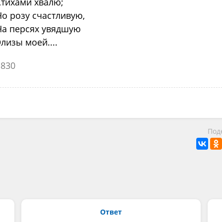
Стихами хвалю;
Но розу счастливую,
На персях увядшую
лизы моей....
1830
Под
Ответ