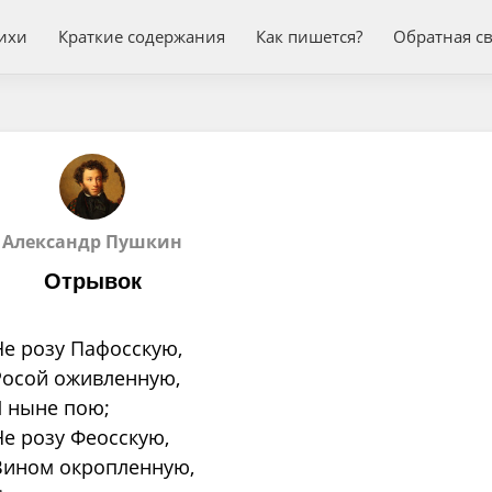
ихи
Краткие содержания
Как пишется?
Обратная с
Александр Пушкин
Отрывок
Не розу Пафосскую,
Росой оживленную,
Я ныне пою;
Не розу Феосскую,
Вином окропленную,