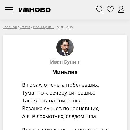
Главная
/
Стихи
/
Иван Бунин
/
Миньона
Иван Бунин
Миньона
В горах, от снега побелевших,
Туманно к вечеру синевших,
Тащилась на спине осла
Вязанка сучьев почерневших,
А я, в лохмотьях, следом шла.
Вдруг сзади крик — и вижу: сзади