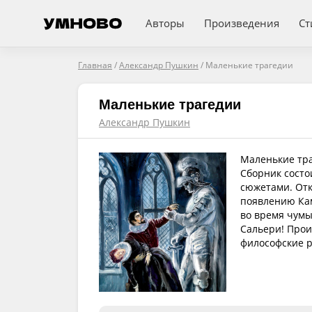
Авторы
Произведения
Ст
Главная
/
Александр Пушкин
/
Маленькие трагедии
Маленькие трагедии
Александр Пушкин
Маленькие тр
Сборник состо
сюжетами. Отк
появлению Кам
во время чумы
Сальери! Прои
философские р