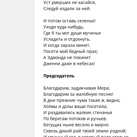
Уст умерших не касайся,
Следуй издали за ней.
И потом оставь селенье!
Уходи куда-нибудь,
Где б ты мог души мученье
Усладить и отдохнуть.
И когда зараза минет,
Посети мой бедный прах;
А Эдмонда не покинет
Дженни даже в небесах!
Председатель
Благодарим, задумчивая Мери,
Благодарим за жалобную песню!
В дни прежние чума такая ж, видно,
Холмы и долы ваши посетила,
И раздавались жалкие стенанья
По берегам потоков и ручьев,
Бегущих ныне весело и мирно
Сквозь дикий рай твоей земли родной;
И мрачный год, в который пало столько