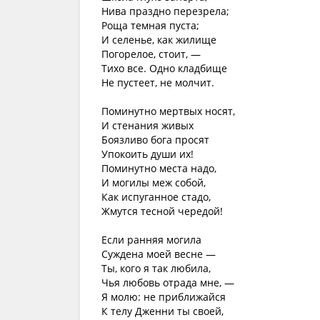
Нива праздно перезрела;
Роща темная пуста;
И селенье, как жилище
Погорелое, стоит, —
Тихо все. Oдно кладбище
Не пустеет, не молчит.
Поминутно мертвых носят,
И стенания живых
Боязливо бога просят
Упокоить души их!
Поминутно места надо,
И могилы меж собой,
Как испуганное стадо,
Жмутся тесной чередой!
Если ранняя могила
Суждена моей весне —
Ты, кого я так любила,
Чья любовь отрада мне, —
Я молю: не приближайся
К телу Дженни ты своей,