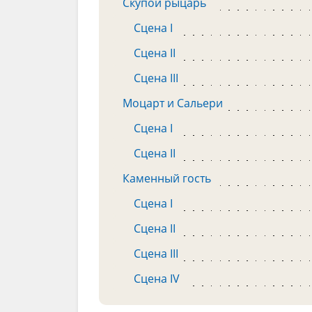
Скупой рыцарь
Сцена I
Сцена II
Сцена III
Моцарт и Сальери
Сцена I
Сцена II
Каменный гость
Сцена I
Сцена II
Сцена III
Сцена IV