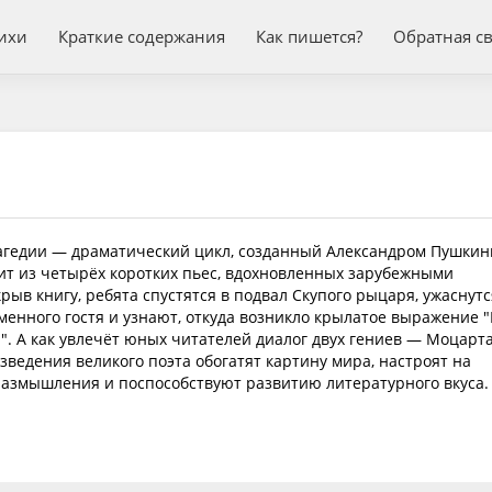
ихи
Краткие содержания
Как пишется?
Обратная с
агедии — драматический цикл, созданный Александром Пушкин
ит из четырёх коротких пьес, вдохновленных зарубежными
рыв книгу, ребята спустятся в подвал Скупого рыцаря, ужаснутс
енного гостя и узнают, откуда возникло крылатое выражение 
". А как увлечёт юных читателей диалог двух гениев — Моцарта
зведения великого поэта обогатят картину мира, настроят на
азмышления и поспособствуют развитию литературного вкуса.