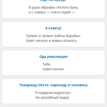
В ушах обрывки тёплого бала,
а с севера — снега седей —
К ответу!
Гремит и гремит войны барабан.
Зовет железо в живых втыкать.
Ода революции
Тебе,
освистанная,
Товарищу Нетте, пароходу и человеку
Я недаром вздрогнул.
Не загробный вздор.