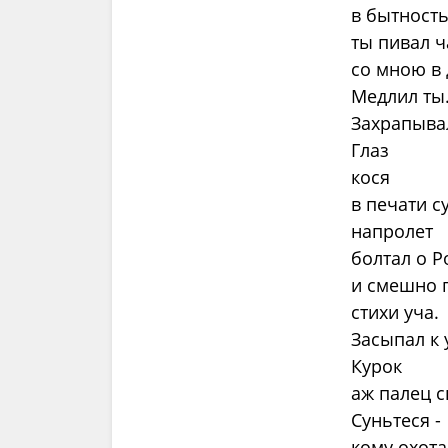
в бытност
ты пивал ч
со мною в 
Медлил ты
Захрапыва
Глаз
кося
в печати с
напролет
болтал о Р
и смешно п
стихи уча.
Засыпал к 
Курок
аж палец св
Суньтеся -
кому охота