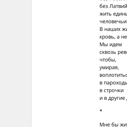
без Латвий
жить един
человечьи
В наших жи
кровь, а н
Мы идем
сквозь рев
чтобы,
умирая,
воплотить
в пароходы
в строчки
и в другие
*
Мне бы жит