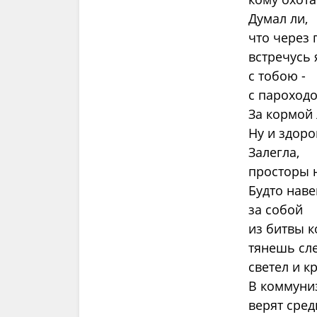
Думал ли,
что через 
встречусь 
с тобою -
с пароходо
За кормой
Ну и здоро
Залегла,
просторы 
Будто наве
за собой
из битвы 
тянешь сле
светел и к
В коммуни
верят сред