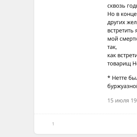
сквозь год
Но в конце
других жел
встретить 
мой смерт
так,
как встрет
товарищ Не
* Нетте бы
буржуазной
15 июля 19
1