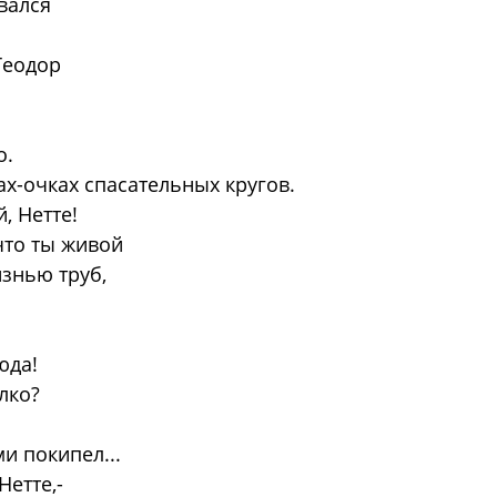
вался
Теодор
о.
х-очках спасательных кругов.
, Нетте!
 что ты живой
знью труб,
юда!
лко?
ми покипел...
етте,-