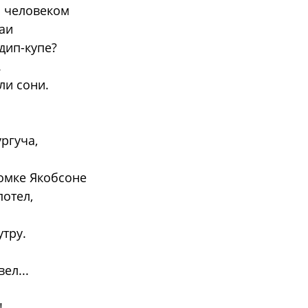
ь человеком
аи
дип-купе?
.
ли сони.
ургуча,
омке Якобсоне
отел,
утру.
ел...
!