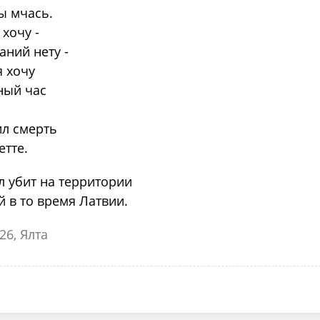
ы мчась.
 хочу -
аний нету -
я хочу
ный час
ил смерть
тте.
л убит на территории
 в то время Латвии.
26, Ялта