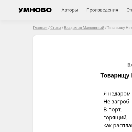
Авторы
Произведения
Ст
Главная
/
Стихи
/
Владимир Маяковский
/
Товарищу Нетт
В
Товарищу 
Я недаром 
Не загробн
В порт,
горящий,
как распла