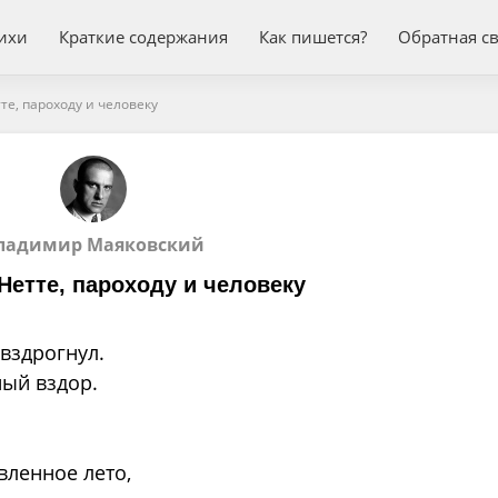
ихи
Краткие содержания
Как пишется?
Обратная с
е, пароходу и человеку
ладимир Маяковский
Нетте, пароходу и человеку
вздрогнул.
ый вздор.
вленное лето,