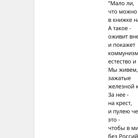
"Мало ли,
что можно
в книжке н
А такое -
оживит вн
и покажет
коммуниз
естество и
Мы живем,
зажатые
железной к
За нее -
на крест,
и пулею ч
это -
чтобы в м
без Россий