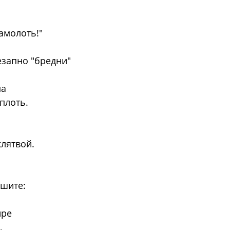
амолоть!"
езапно "бредни"
ма
 плоть.
лятвой.
ешите:
ире
,