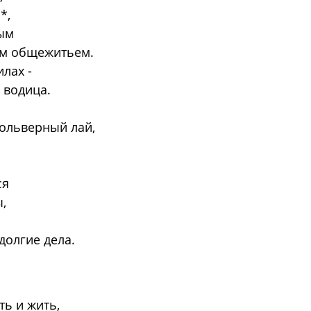
*,
ым
м общежитьем.
лах -
е водица.
ольверный лай,
ся
,
 долгие дела.
ь и жить,