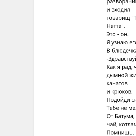
разворачи
и входил
товарищ "
Нетте".
Это - он.
Я узнаю ег
В блюдечка
-Здравствуй
Как я рад,
дымной жи
канатов
и крюков.
Подойди с
Тебе не ме
От Батума,
чай, котла
Помнишь, Н