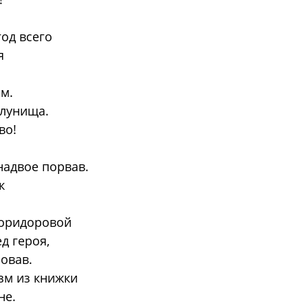
год всего
я
м.
 лунища.
во!
надвое порвав.
к
коридоровой
д героя,
ровав.
зм из книжки
не.