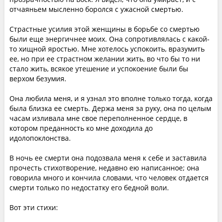
отчаяньем мысленно боролся с ужасной смертью.
Страстные усилия этой женщины в борьбе со смертью
были еще энергичнее моих. Она сопротивлялась с какой-
то хищной яростью. Мне хотелось успокоить, вразумить
ее, но при ее страстном желании жить, во что бы то ни
стало жить, всякое утешение и успокоение были бы
верхом безумия.
Она любила меня, и я узнал это вполне только тогда, когда
была близка ее смерть. Держа меня за руку, она по целым
часам изливала мне свое переполненное сердце, в
котором преданность ко мне доходила до
идолопоклонства.
В ночь ее смерти она подозвала меня к себе и заставила
прочесть стихотворение, недавно ею написанное; она
говорила много и кончила словами, что человек отдается
смерти только по недостатку его бедной воли.
Вот эти стихи: