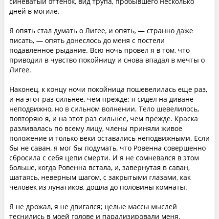
синеватый оттенок, вид трупа, пробывшего несколько
дней в могиле.
Я опять стал думать о Лигее, и опять, — странно даже
писать, — опять донеслось до меня с постели
подавленное рыдание. Всю ночь провел я в том, что
приводил в чувство покойницу и снова впадал в мечты о
Лигее.
Наконец, к концу ночи покойница пошевелилась еще раз,
и на этот раз сильнее, чем прежде; я сидел на диване
неподвижно, но в сильном волнении. Тело шевелилось,
повторяю я, и на этот раз сильнее, чем прежде. Краска
разливалась по всему лицу, члены приняли живое
положение и только веки оставались неподвижными. Если
бы не саван, я мог бы подумать, что Ровенна совершенно
сбросила с себя цепи смерти. И я не сомневался в этом
больше, когда Ровенна встала, и, завернутая в саван,
шатаясь, неверным шагом, с закрытыми глазами, как
человек из лунатиков, дошла до половины комнаты.
Я не дрожал, я не двигался; целые массы мыслей
теснились в моей голове и парализировали меня.