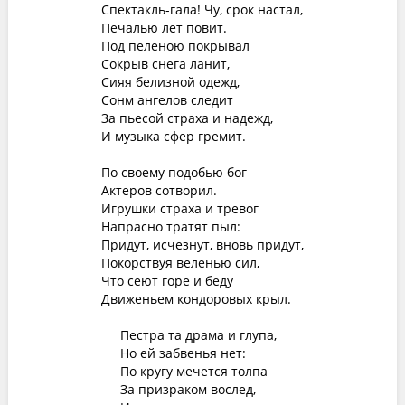
Спектакль-гала! Чу, срок настал,
Печалью лет повит.
Под пеленою покрывал
Сокрыв снега ланит,
Сияя белизной одежд,
Сонм ангелов следит
За пьесой страха и надежд,
И музыка сфер гремит.
По своему подобью бог
Актеров сотворил.
Игрушки страха и тревог
Напрасно тратят пыл:
Придут, исчезнут, вновь придут,
Покорствуя веленью сил,
Что сеют горе и беду
Движеньем кондоровых крыл.
Пестра та драма и глупа,
Но ей забвенья нет:
По кругу мечется толпа
За призраком вослед,