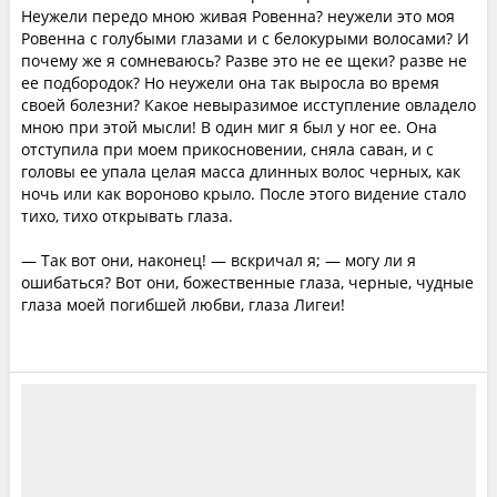
Неужели передо мною живая Ровенна? неужели это моя
Ровенна с голубыми глазами и с белокурыми волосами? И
почему же я сомневаюсь? Разве это не ее щеки? разве не
ее подбородок? Но неужели она так выросла во время
своей болезни? Какое невыразимое исступление овладело
мною при этой мысли! В один миг я был у ног ее. Она
отступила при моем прикосновении, сняла саван, и с
головы ее упала целая масса длинных волос черных, как
ночь или как вороново крыло. После этого видение стало
тихо, тихо открывать глаза.
— Так вот они, наконец! — вскричал я; — могу ли я
ошибаться? Вот они, божественные глаза, черные, чудные
глаза моей погибшей любви, глаза Лигеи!