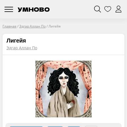
Главная
/
Эдгар Аллан По
/
Лигейя
Лигейя
Эдгар Аллан По