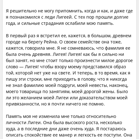
Я решительно не могу припомнить, когда и как, и даже где
я познакомился с леди Лигеей. С тех пор прошли долгие
года, и сильные страдания ослабили мою память.
В первый раз я встретил ее, кажется, в большом, древнем
городе на берегу Рейна. О своем семействе она тоже,
кажется, говорила мне. Я не сомневаюсь, что фамилия ее
была очень древняя. Лигея! Лигея! как бы я сильно ни
был занят, но мне стоит только произнести милое дорогое
слово — Лигея! чтобы взору моему представился образ
той, которой нет уже на свете. И теперь, в то время, как я
пишу эти строки, мне приходить в голову, что я никогда
не знал фамилию моей подруги, моей невесты, наконец,
моего товарища по занятиям, моей дорогой жены. Было
ли это желанием моей Лигеи или доказательством моей
привязанности, но я почти ничего не помню.
Память моя не изменила мне только относительно
личности Лигеи. Она была высокого роста, несколько
худа, а в последние дни даже очень худа. Я постараюсь
описать спокойствие ее манер и легкость ее поступи. Она