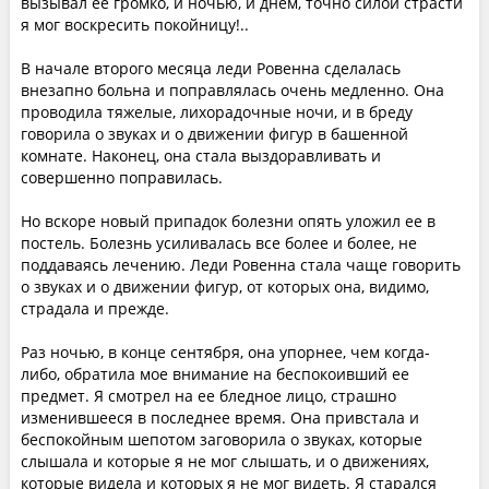
вызывал ее громко, и ночью, и днем, точно силой страсти
я мог воскресить покойницу!..
В начале второго месяца леди Ровенна сделалась
внезапно больна и поправлялась очень медленно. Она
проводила тяжелые, лихорадочные ночи, и в бреду
говорила о звуках и о движении фигур в башенной
комнате. Наконец, она стала выздоравливать и
совершенно поправилась.
Но вскоре новый припадок болезни опять уложил ее в
постель. Болезнь усиливалась все более и более, не
поддаваясь лечению. Леди Ровенна стала чаще говорить
о звуках и о движении фигур, от которых она, видимо,
страдала и прежде.
Раз ночью, в конце сентября, она упорнее, чем когда-
либо, обратила мое внимание на беспокоивший ее
предмет. Я смотрел на ее бледное лицо, страшно
изменившееся в последнее время. Она привстала и
беспокойным шепотом заговорила о звуках, которые
слышала и которые я не мог слышать, и о движениях,
которые видела и которых я не мог видеть. Я старался