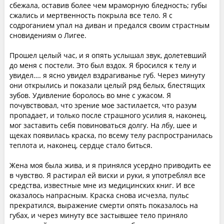
сбежала, оставив более чем мраморную бледность; губы
сжались и мертвенность покрыла все тело. Я с
содроганием упал на диван и предался своим страстным
сновидениям о Лигее.
Прошел целый час, и я опять услышал звук, долетевший
до меня с постели. Это был вздох. Я бросился к телу и
увидел…. я ясно увидел вздрагиванье губ. Через минуту
они открылись и показали целый ряд белых, блестящих
зубов. Удивление боролось во мне с ужасом. Я
почувствовал, что зрение мое застилается, что разум
пропадает, и только после страшного усилия я, наконец,
мог заставить себя повиноваться долгу. На лбу, шее и
щеках появилась краска, по всему телу распространилась
теплота и, наконец, сердце стало биться.
Жена моя была жива, и я принялся усердно приводить ее
в чувство. Я растирал ей виски и руки, я употреблял все
средства, известные мне из медицинских книг. И все
оказалось напрасным. Краска снова исчезла, пульс
прекратился, выражение смерти опять показалось на
губах, и через минуту все застывшее тело приняло