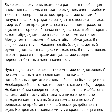
Было около полуночи, позже или раньше, я не обращал
внимания на время, и внезапно рыдание, очень слабое и
тихое, но совершенно ясное, прервало мои мысли. Я
почувствовал, что рыдание раздается с постели — с ложа
смерти. Я стал прислушиваться в суеверном страхе, но
звук не повторился. Я начал вглядываться, чтобы открыть
какое-нибудь движение в теле, но не заметил ничего.
Между тем, невозможно было, чтобы я обманулся. Я не
сводил глаз с трупа. Наконец, слабый, едва заметный
румянец показался на щеках и около век. Я почувствовал,
что от страха и невыразимого ужаса мое сердце
перестает биться, а члены коченеют.
Чувство долга скоро возвратило мне мое хладнокровие. Я
не сомневался, что мы слишком рано начали
погребальные приготовления, — Ровенна была еще жива.
Необходимо было тотчас же принять какие-нибудь меры.
Но башня была совершенно отделена от части аббатства,
занимаемой прислугой: позвать я никого не мог, не
выходя из комнаты, а выйти из комнаты я не мог. Я
решился, не прибегая ни к чьей помощи, действовать
один. Но прошло несколько минут, и краска с лица и век