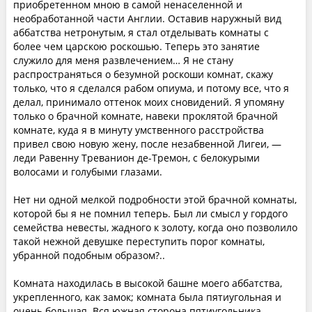
приобретенном мною в самой ненаселенной и
необработанной части Англии. Оставив наружный вид
аббатства нетронутым, я стал отделывать комнаты с
более чем царскою роскошью. Теперь это занятие
служило для меня развлечением… Я не стану
распространяться о безумной роскоши комнат, скажу
только, что я сделался рабом опиума, и потому все, что я
делал, принимало оттенок моих сновидений. Я упомяну
только о брачной комнате, навеки проклятой брачной
комнате, куда я в минуту умственного расстройства
привел свою новую жену, после незабвенной Лигеи, —
леди Равенну Треванион де-Тремон, с белокурыми
волосами и голубыми глазами.
Нет ни одной мелкой подробности этой брачной комнаты,
которой бы я не помнил теперь. Был ли смысл у гордого
семейства невесты, жадного к золоту, когда оно позволило
такой нежной девушке переступить порог комнаты,
убранной подобным образом?..
Комната находилась в высокой башне моего аббатства,
укрепленного, как замок; комната была пятиугольная и
очень большая. Вся южная сторона пятиугольника