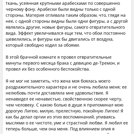
ткань, усеянная крупными арабесками по совершенно
черному фону. Арабески были видны только с одной
стороны. Материя отливала таким образом, что, глядя на
нее, с одной стороны видны были одни фигуры, а с другой
являлись другие, новые фигуры, самого отвратительного
вида. Эффект увеличивался еще тем, что обои постоянно
шевелились, и фигуры как бы двигались от воздуха,
который свободно ходил за обоями.
В этой брачной комнате я провел отвратительные
минуты первого месяца брака с девицею де-Тремон, и
провел их без особенного беспокойства.
Я не мог не заметить, что жена моя боялась моего
раздражительного характера и не очень любила меня; ее
нелюбовь почти доставляла мне удовольствие. Я
ненавидел ее ненавистью, свойственною скорее черту,
чем человеку. С какою болью в душе я припоминал мою
дорогую Лигею, милую, прелестную, покойную Лигею! Я
как бы делал оргии из этих воспоминаний, упиваясь
мыслями о ее чистоте, уме и страстной любви. Я любил ее
теперь больше, чем она меня. Под влиянием опия я