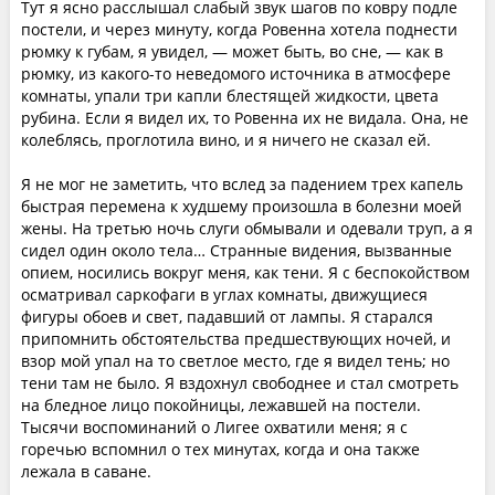
Тут я ясно расслышал слабый звук шагов по ковру подле
постели, и через минуту, когда Ровенна хотела поднести
рюмку к губам, я увидел, — может быть, во сне, — как в
рюмку, из какого-то неведомого источника в атмосфере
комнаты, упали три капли блестящей жидкости, цвета
рубина. Если я видел их, то Ровенна их не видала. Она, не
колеблясь, проглотила вино, и я ничего не сказал ей.
Я не мог не заметить, что вслед за падением трех капель
быстрая перемена к худшему произошла в болезни моей
жены. На третью ночь слуги обмывали и одевали труп, а я
сидел один около тела… Странные видения, вызванные
опием, носились вокруг меня, как тени. Я с беспокойством
осматривал саркофаги в углах комнаты, движущиеся
фигуры обоев и свет, падавший от лампы. Я старался
припомнить обстоятельства предшествующих ночей, и
взор мой упал на то светлое место, где я видел тень; но
тени там не было. Я вздохнул свободнее и стал смотреть
на бледное лицо покойницы, лежавшей на постели.
Тысячи воспоминаний о Лигее охватили меня; я с
горечью вспомнил о тех минутах, когда и она также
лежала в саване.