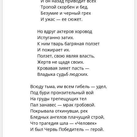
И он назад приводит всех
Тропой скорбен и бед.
Безумие и черный грех
И ужас — ее сюжет.
Но вдруг актеров хоровод
Испуганно затих.
К ним тварь багряная ползет
И пожирает их.
Ползет, свою являя власть,
Жертв не щадя своих.
Кровавая зияет пасть —
Владыка судьб людских.
Всюду тьма, им всем гибель — удел,
Под бури пронзительный вой
На груды трепещущих тел
Пал занавес — мрак гробовой.
Покрывала откинувши, рек
Бледных ангелов плачущий строй,
Что трагедия шла — «Человек»
И был Червь Победитель — герой.