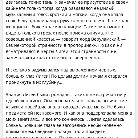
двигалась точно тень. Я замечал ее присутствие в своем
кабинете только тогда, когда раздавался ее милый,
музыкальный голос, кроткий и мягкий, когда она клала
свою белую, как мрамор, руку ко мне на плечо. Я не знал
женщины с более красивым лицом. Такие лица можно
видеть только в грезах после приема опиума. «Нет
совершенной красоты, — говорит лорд Веруламский, —
без некоторой странности в пропорциях». Но как я ни
всматривался в черты Лигеи, этой странности я не
замечал, хотя красота ее была совершенна.
И сколько я задумывался над выражением черных,
больших глаз Лигеи! По целым долгим ночам я старался
проникнуть в их глубину…
Знания Лигеи были громадны; таких я не встречал ни у
одной женщины. Она основательно знала классические
языки, а новейшие знала гораздо лучше меня. Не было
предмета ей незнакомого. И как она поддерживала меня в
моих занятиях… и все это кончилось… Лигея сделалась
больна. Большие глаза ее загорелись необыкновенно
ярким огнем, бледные пальцы стали походить
прозрачностью на воск. Я видел, что она умирает, и с