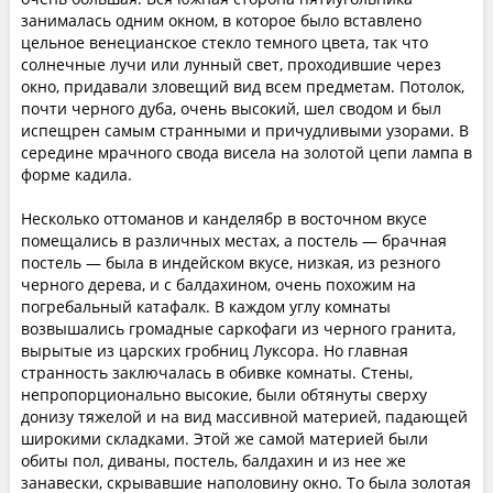
занималась одним окном, в которое было вставлено
цельное венецианское стекло темного цвета, так что
солнечные лучи или лунный свет, проходившие через
окно, придавали зловещий вид всем предметам. Потолок,
почти черного дуба, очень высокий, шел сводом и был
испещрен самым странными и причудливыми узорами. В
середине мрачного свода висела на золотой цепи лампа в
форме кадила.
Несколько оттоманов и канделябр в восточном вкусе
помещались в различных местах, а постель — брачная
постель — была в индейском вкусе, низкая, из резного
черного дерева, и с балдахином, очень похожим на
погребальный катафалк. В каждом углу комнаты
возвышались громадные саркофаги из черного гранита,
вырытые из царских гробниц Луксора. Но главная
странность заключалась в обивке комнаты. Стены,
непропорционально высокие, были обтянуты сверху
донизу тяжелой и на вид массивной материей, падающей
широкими складками. Этой же самой материей были
обиты пол, диваны, постель, балдахин и из нее же
занавески, скрывавшие наполовину окно. То была золотая