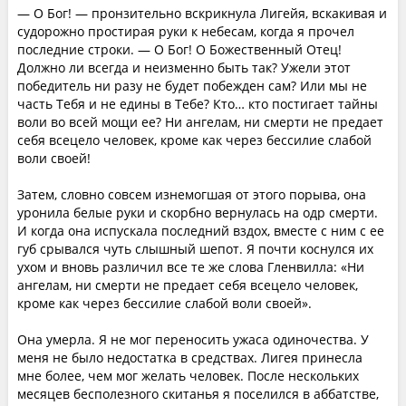
— О Бог! — пронзительно вскрикнула Лигейя, вскакивая и
судорожно простирая руки к небесам, когда я прочел
последние строки. — О Бог! О Божественный Отец!
Должно ли всегда и неизменно быть так? Ужели этот
победитель ни разу не будет побежден сам? Или мы не
часть Тебя и не едины в Тебе? Кто… кто постигает тайны
воли во всей мощи ее? Ни ангелам, ни смерти не предает
себя всецело человек, кроме как через бессилие слабой
воли своей!
Затем, словно совсем изнемогшая от этого порыва, она
уронила белые руки и скорбно вернулась на одр смерти.
И когда она испускала последний вздох, вместе с ним с ее
губ срывался чуть слышный шепот. Я почти коснулся их
ухом и вновь различил все те же слова Гленвилла: «Ни
ангелам, ни смерти не предает себя всецело человек,
кроме как через бессилие слабой воли своей».
Она умерла. Я не мог переносить ужаса одиночества. У
меня не было недостатка в средствах. Лигея принесла
мне более, чем мог желать человек. После нескольких
месяцев бесполезного скитанья я поселился в аббатстве,