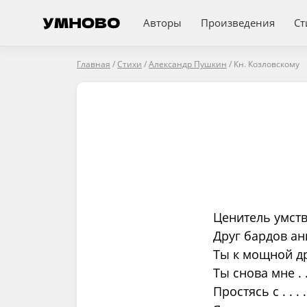
Авторы
Произведения
Ст
Главная
/
Стихи
/
Александр Пушкин
/
Кн. Козловскому
Ценитель умст
Друг бардов ан
Ты к мощной д
Ты снова мне . . .
Простясь с . . 