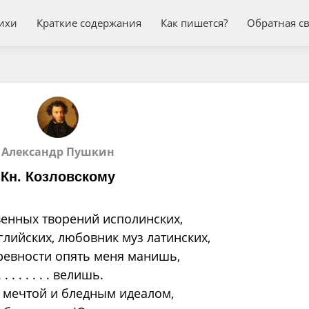
ихи
Краткие содержания
Как пишется?
Обратная с
Александр Пушкин
Кн. Козловскому
венных творений исполинских,
глийских, любовник муз латинских,
ревности опять меня манишь,
 . . . . . . велишь.
. . мечтой и бледным идеалом,