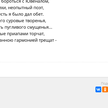
 бороться с Ювеналом,
ихи, неопытный поэт,
сть я было дал обет.
его суровые творенья,
ть пугливого смущенья...
ые приапами торчат,
ранною гармонией трещат -
Под