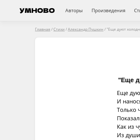
Авторы
Произведения
Ст
Главная
/
Стихи
/
Александр Пушкин
/
"Еще дуют холодны
"Еще д
Еще дую
И нанос
Только 
Показал
Как из ч
Из души