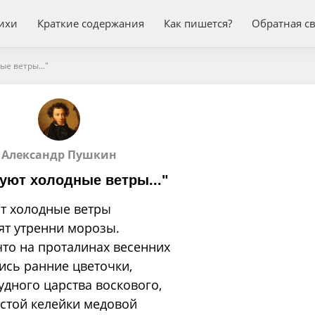
ихи
Краткие содержания
Как пишется?
Обратная с
е ветры..."
Александр Пушкин
уют холодные ветры..."
т холодные ветры
ят утренни морозы.
что на проталинах весенних
ись ранние цветочки,
удного царства воскового,
стой келейки медовой