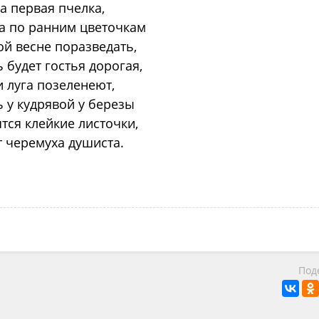
а первая пчелка,
а по ранним цветочкам
ой весне поразведать,
 будет гостья дорогая,
и луга позеленеют,
ь у кудрявой у березы
тся клейкие листочки,
т черемуха душиста.
Под