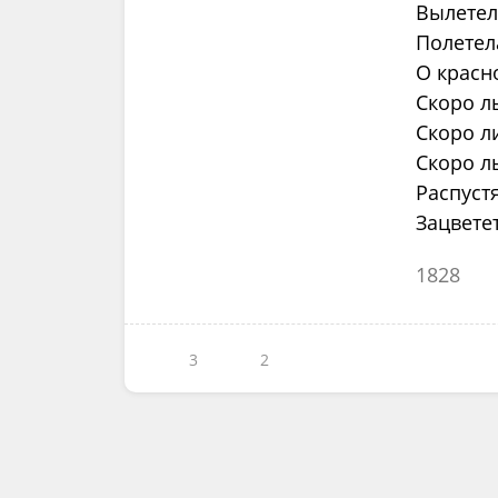
Вылетел
Полетел
О красн
Скоро ль
Скоро л
Скоро л
Распустя
Зацвете
1828
3
2