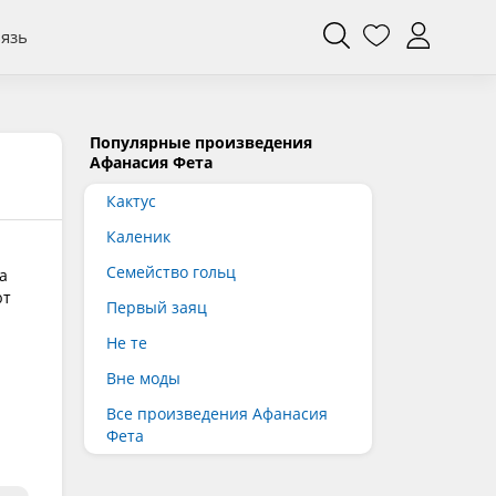
вязь
Популярные произведения
Афанасия Фета
Кактус
Каленик
Cемейство гольц
а
ют
Первый заяц
Не те
Вне моды
Все произведения Афанасия
Фета