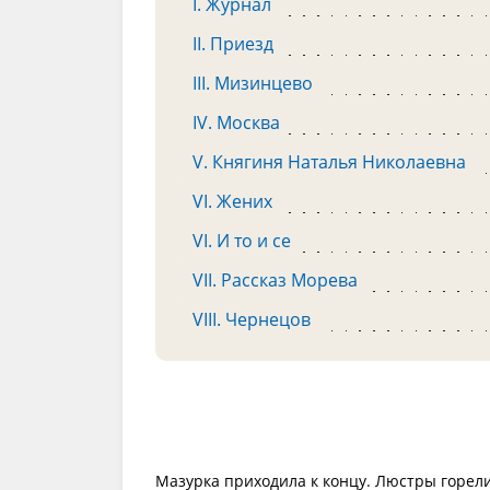
I. Журнал
II. Приезд
III. Мизинцево
IV. Москва
V. Княгиня Наталья Николаевна
VI. Жених
VI. И то и се
VII. Рассказ Морева
VIII. Чернецов
Мазурка приходила к концу. Люстры горели