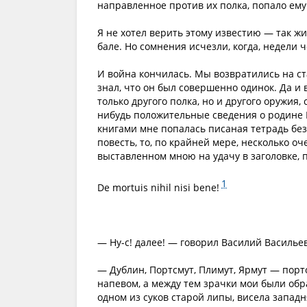
направленное против их полка, попало ему 
Я не хотел верить этому известию — так ж
бале. Но сомнения исчезли, когда, недели 
И война кончилась. Мы возвратились на ст
знал, что он был совершенно одинок. Да и
только другого полка, но и другого оружия,
нибудь положительные сведения о родине Ко
книгами мне попалась писаная тетрадь без 
повесть, то, по крайней мере, несколько о
выставленном мною на удачу в заголовке, 
1
De mortuis nihil nisi bene!
— Ну-с! далее! — говорил Василий Василье
— Дублин, Портсмут, Плимут, Ярмут — пор
напевом, а между тем зрачки мои были обр
одном из суков старой липы, висела западн