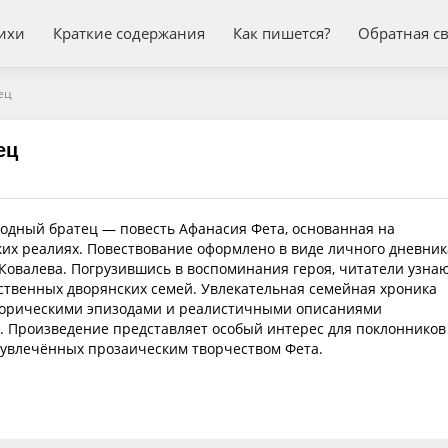
ихи
Краткие содержания
Как пишется?
Обратная с
ец
ец
дный братец — повесть Афанасия Фета, основанная на
их реалиях. Повествование оформлено в виде личного дневник
Ковалева. Погрузившись в воспоминания героя, читатели узна
ственных дворянских семей. Увлекательная семейная хроника
торическими эпизодами и реалистичными описаниями
. Произведение представляет особый интерес для поклонников
, увлечённых прозаическим творчеством Фета.