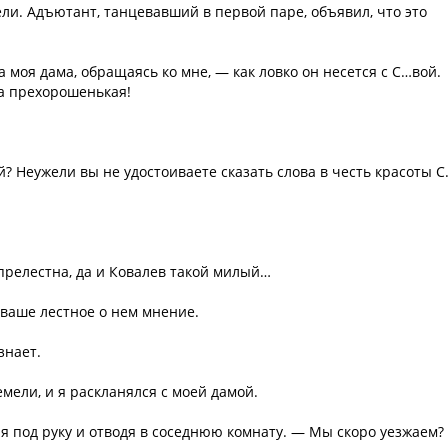
и. Адъютант, танцевавший в первой паре, объявил, что это
а моя дама, обращаясь ко мне, — как ловко он несется с С…вой.
на прехорошенькая!
й? Неужели вы не удостоиваете сказать слова в честь красоты 
 прелестна, да и Ковалев такой милый…
 ваше лестное о нем мнение.
знает.
мели, и я раскланялся с моей дамой.
ня под руку и отводя в соседнюю комнату. — Мы скоро уезжаем?