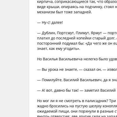
кирпича, соприкасающиеся так, что образо
виде крыши, опираясь на подчинку, стоял 
механизм был тоже западней.
— Ну-с! далее!
— Дублин, Портсмут, Плимут, Ярмут — порт
платил до последней копейки старый долг, 
посторонний подумал бы: «Да чего же он ещ
знает, как ему угодить».
Но Василья Васильевича нелегко было удов
— Вы урока не знаете, — сказал он, — извол
— Помилуйте, Василий Васильевич, да я зна
— А! вот, давно бы так! — заметил Васили
Но мог ли я не смотреть в палисадник? Тр
жадно бросились на пустую шелуху конопл
ожидаемой пищи, они порхнули в разные с
внутрь отверстия; две другие сели на запа