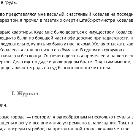
в грудь.
иво представлялся мне веселый, счастливый Ковалев на послед
через три, я прочел в газетах о смерти штабс-ротмистра Ковалев
арые квартиры. Куда мне было деваться с имуществом Ковалев
 вещи-то были по большей части офицерские принадлежности, 
 следовательно, купить их было у нас некому. Желая отыскать ка
валева, я стал рыться в его бумагах. В одном из сундуков с
начала и без конца. От нечего делать я прочел ее и нашел есл
черков. Дело идет о дяде и двоюродном брате. Под этим именем,
представляю тетрадь на суд благосклонного читателя.
I. Журнал
вич.
товые города, — повторил я однообразным и несколько печаль
ащены к окну и все внимание устремлено в палисадник. Там, на
я, а посреди сугробов, на протоптанной тропе, лежали четыре