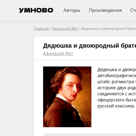
Авторы
Произведения
Ст
Главная
/
Афанасий Фет
/
Дядюшка и двоюродный брат
Дядюшка и двоюродный брат
Афанасий Фет
Дядюшка и двоюро
автобиографическ
штабс-ротмистра 
историю двух род
соединяется с ис
офицерского быта
русской классики