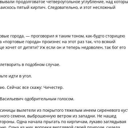
вывали продолговатое четвероугольное углубление, над которы
наискось пятый кирпич. Следовательно, и этот несложный
овые города, — проговорил я таким тоном, как-будто сторицею
а «портовые города» произнес на этот раз так, что всякий
е хочет от дитяти? Уж если он и теперь недоволен, так бог его
летворить в подобном случае.
ьте идти в угол.
ю. Сейчас все скажу: Чичестер.
й Васильевич одобрительным голосом.
и синицы вылетели из покрытого тяжелым инеем сиреневого кус
яного семени, выброшенную ветром из западни. Не нашед
тороны. Одна начала прыгать по кирпичам, лукаво заглядывая
дню. Одна из них, вопреки вертлявой своей природе, сидела