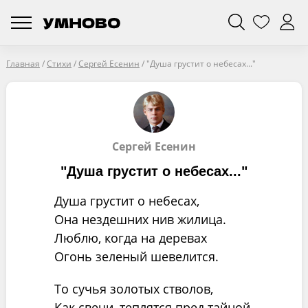
Главная
/
Стихи
/
Сергей Есенин
/
"Душа грустит о небесах..."
Сергей Есенин
"Душа грустит о небесах..."
Душа грустит о небесах,
Она нездешних нив жилица.
Люблю, когда на деревах
Огонь зеленый шевелится.
То сучья золотых стволов,
Как свечи, теплятся пред тайной,