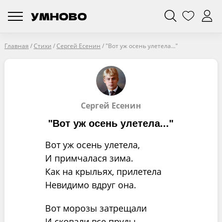
Главная
/
Стихи
/
Сергей Есенин
/
"Вот уж осень улетела..."
Сергей Есенин
"Вот уж осень улетела..."
Вот уж осень улетела,
И примчалася зима.
Как на крыльях, прилетела
Невидимо вдруг она.
Вот морозы затрещали
И сковали все пруды.