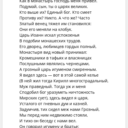
Как в монастырь господь меня привел.
Подумай, сын, ты о царях великих.
Кто выше их? Единый бог. Кто смеет
Противу их? Никто. А что же? Часто
Златый венец тяжел им становился:
Они его меняли на клобук.
Царь Иоанн искал успокоенья
В подобии монашеских трудов.
Его дворец, любимцев гордых полный,
Монастыря вид новый принимал:
Кромешники в тафьях и власяницах
Послушными являлись чернецами,
А грозный царь игуменом смиренным.
Я видел здесь — вот в этой самой келье
(В ней жил тогда Кирилл многострадальный,
Муж праведный. Тогда уж и меня
Сподобил бог уразуметь ничтожность
Мирских сует), здесь видел я царя,
Усталого от гневных дум и казней.
Задумчив, тих сидел меж нами Грозный,
Мы перед ним недвижимо стояли,
И тихо он беседу с нами вел.
Он говорил игумену и братье: