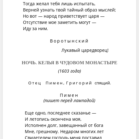
Тогда желал тебя лишь испытать,
Верней узнать твой тайный образ мыслей;
Но вот — народ приветствует царя —
Отсутствие мое заметить могут —
Иду за ним.
Воротынский
Лукавый царедворец!
НОЧЬ. КЕЛЬЯ В ЧУДОВОМ МОНАСТЫРЕ
(1603 года)
Отец Пимен
,
Григорий
спящий.
Пимен
(пишет перед лампадой)
Еще одно, последнее сказанье —
И летопись окончена моя,
Исполнен долг, завещанный от бога
Мне, грешному. Недаром многих лет
Свидетелем господь меня поставил