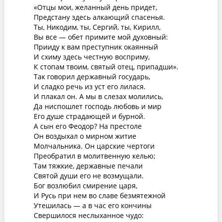
«Отцы мои, желанный день придет,
Предстану здесь алкающий спасенья.
Ты, Никодим, ты, Сергий, ты, Кирилл,
Вы все — обет примите мой духовный:
Прииду к вам преступник окаянный
И схиму здесь честную восприму,
К стопам твоим, святый отец, припадши».
Так говорил державный государь,
И сладко речь из уст его лилася.
И плакал он. А мы в слезах молились,
Да ниспошлет господь любовь и мир
Его душе страдающей и бурной.
А сын его Феодор? На престоле
Он воздыхал о мирном житие
Молчальника. Он царские чертоги
Преобратил в молитвенную келью;
Там тяжкие, державные печали
Святой души его не возмущали.
Бог возлюбил смирение царя,
И Русь при нем во славе безмятежной
Утешилась — а в час его кончины
Свершилося неслыханное чудо: