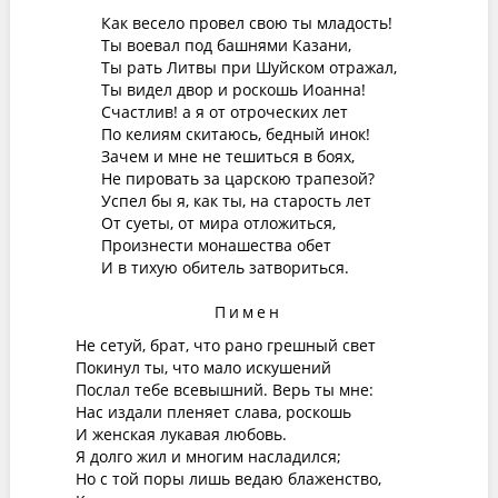
Как весело провел свою ты младость!
Ты воевал под башнями Казани,
Ты рать Литвы при Шуйском отражал,
Ты видел двор и роскошь Иоанна!
Счастлив! а я от отроческих лет
По келиям скитаюсь, бедный инок!
Зачем и мне не тешиться в боях,
Не пировать за царскою трапезой?
Успел бы я, как ты, на старость лет
От суеты, от мира отложиться,
Произнести монашества обет
И в тихую обитель затвориться.
Пимен
Не сетуй, брат, что рано грешный свет
Покинул ты, что мало искушений
Послал тебе всевышний. Верь ты мне:
Нас издали пленяет слава, роскошь
И женская лукавая любовь.
Я долго жил и многим насладился;
Но с той поры лишь ведаю блаженство,