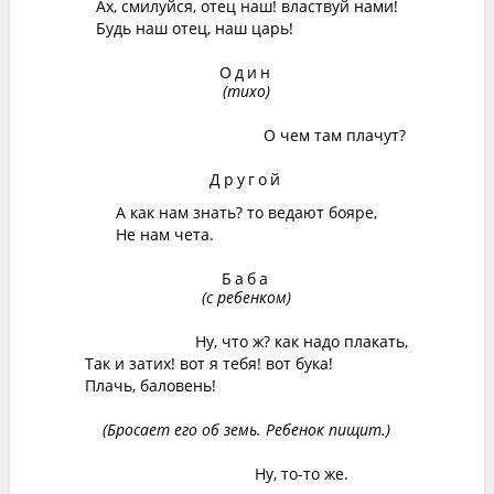
Ах, смилуйся, отец наш! властвуй нами!
Будь наш отец, наш царь!
Один
(тихо)
О чем там плачут?
Другой
А как нам знать? то ведают бояре,
Не нам чета.
Баба
(с ребенком)
Ну, что ж? как надо плакать,
Так и затих! вот я тебя! вот бука!
Плачь, баловень!
(Бросает его об земь. Ребенок пищит.)
Ну, то-то же.