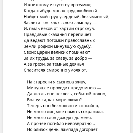
И книжному искусству вразумил;
Когда-нибудь монах трудолюбивый
Найдет мой труд усердный, безымянный,
Засветит он, как я, свою лампаду —
И, пыль веков от хартий отряхнув,
Правдивые сказанья перепишет,
Да ведают потомки православных
Земли родной минувшую судьбу,
Своих царей великих поминают
За их труды, за славу, за добро —
А за грехи, за темные деянья
Спасителя смиренно умоляют.
На старости я сызнова живу,
Минувшее проходит предо мною —
Давно ль оно неслось, событий полно,
Волнуяся, как море-окиян?
Теперь оно безмолвно и спокойно,
Не много лиц мне память сохранила,
Не много слов доходят до меня,
А прочее погибло невозвратно...
Но близок день, лампада догорает —