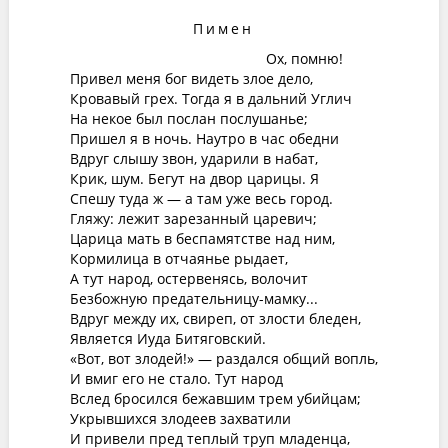
Пимен
Ох, помню!
Привел меня бог видеть злое дело,
Кровавый грех. Тогда я в дальний Углич
На некое был послан послушанье;
Пришел я в ночь. Наутро в час обедни
Вдруг слышу звон, ударили в набат,
Крик, шум. Бегут на двор царицы. Я
Спешу туда ж — а там уже весь город.
Гляжу: лежит зарезанный царевич;
Царица мать в беспамятстве над ним,
Кормилица в отчаянье рыдает,
А тут народ, остервенясь, волочит
Безбожную предательницу-мамку...
Вдруг между их, свиреп, от злости бледен,
Является Иуда Битяговский.
«Вот, вот злодей!» — раздался общий вопль,
И вмиг его не стало. Тут народ
Вслед бросился бежавшим трем убийцам;
Укрывшихся злодеев захватили
И привели пред теплый труп младенца,