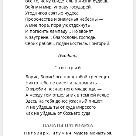
Все то, чему свидетель в жизни будешь:
Войну и мир, управу государей,
Угодников святые чудеса,
Пророчества и знаменья небесны —
А мне пора, пора уж отдохнуть
И погасить лампаду... Но звонят
К заутрене... благослови, господь,
Своих рабов!.. подай костыль, Григорий.
(Уходит.)
Григорий
Борис, Борис! все пред тобой трепещет,
Никто тебе не смеет и напомнить
О жребии несчастного младенца, —
А между тем отшельник в темной келье
Здесь на тебя донос ужасный пишет:
И не уйдешь ты от суда мирского,
Как не уйдешь от божьего суда.
ПАЛАТЫ ПАТРИАРХА
Патриарх
,
игумен
Чудова монастыря.