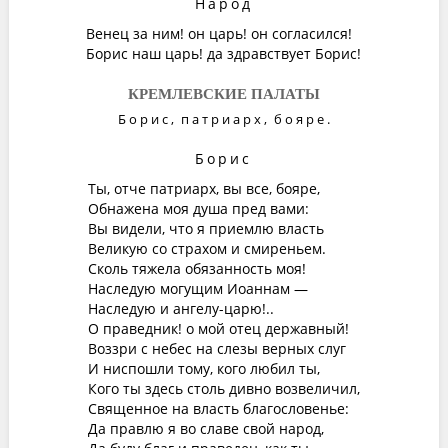
Народ
Венец за ним! он царь! он согласился!
Борис наш царь! да здравствует Борис!
КРЕМЛЕВСКИЕ ПАЛАТЫ
Борис
,
патриарх
,
бояре
.
Борис
Ты, отче патриарх, вы все, бояре,
Обнажена моя душа пред вами:
Вы видели, что я приемлю власть
Великую со страхом и смиреньем.
Сколь тяжела обязанность моя!
Наследую могущим Иоаннам —
Наследую и ангелу-царю!..
О праведник! о мой отец державный!
Воззри с небес на слезы верных слуг
И ниспошли тому, кого любил ты,
Кого ты здесь столь дивно возвеличил,
Священное на власть благословенье:
Да правлю я во славе свой народ,