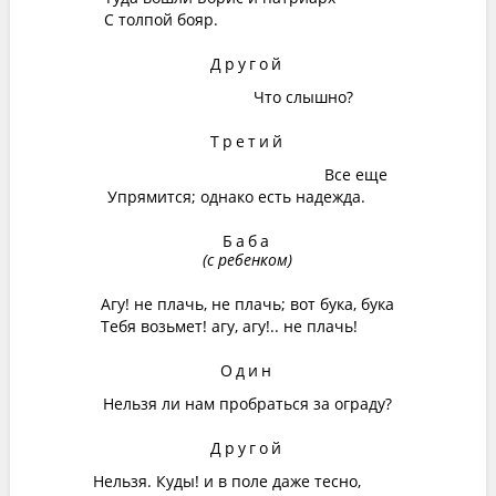
С толпой бояр.
Другой
Что слышно?
Третий
Все еще
Упрямится; однако есть надежда.
Баба
(с ребенком)
Агу! не плачь, не плачь; вот бука, бука
Тебя возьмет! агу, агу!.. не плачь!
Один
Нельзя ли нам пробраться за ограду?
Другой
Нельзя. Куды! и в поле даже тесно,