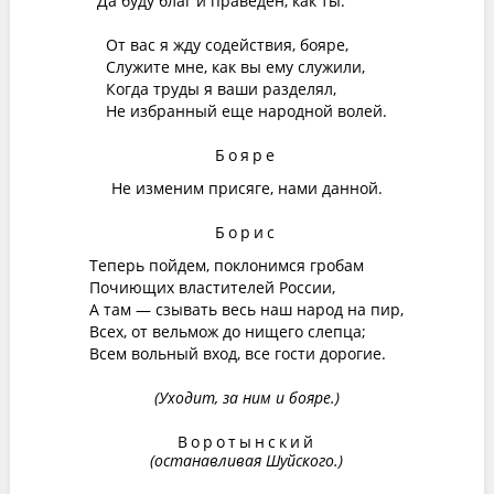
Да буду благ и праведен, как ты.
От вас я жду содействия, бояре,
Служите мне, как вы ему служили,
Когда труды я ваши разделял,
Не избранный еще народной волей.
Бояре
Не изменим присяге, нами данной.
Борис
Теперь пойдем, поклонимся гробам
Почиющих властителей России,
А там — сзывать весь наш народ на пир,
Всех, от вельмож до нищего слепца;
Всем вольный вход, все гости дорогие.
(Уходит, за ним и бояре.)
Воротынский
(останавливая Шуйского.)