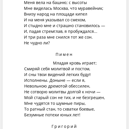
Меня вела на башню; с высоты
Мне виделась Москва, что муравейник;
Внизу народ на площади кипел
И на меня указывал со смехом,
И стыдно мне и страшно становилось —
И, падая стремглав, я пробуждался...
И три раза мне снился тот же сон.
Не чудно ли?
Пимен
Младая кровь играет;
Смиряй себя молитвой и постом,
И сны твои видений легких будут
Исполнены. Доныне — если я,
Невольною дремотой обессилен,
Не сотворю молитвы долгой к ночи —
Мой старый сон не тих, и не безгрешен,
Мне чудятся то шумные пиры,
То ратный стан, то схватки боевые,
Безумные потехи юных лет!
Григорий