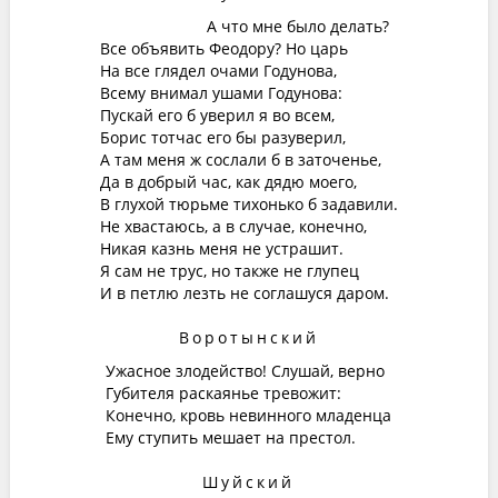
А что мне было делать?
Все объявить Феодору? Но царь
На все глядел очами Годунова,
Всему внимал ушами Годунова:
Пускай его б уверил я во всем,
Борис тотчас его бы разуверил,
А там меня ж сослали б в заточенье,
Да в добрый час, как дядю моего,
В глухой тюрьме тихонько б задавили.
Не хвастаюсь, а в случае, конечно,
Никая казнь меня не устрашит.
Я сам не трус, но также не глупец
И в петлю лезть не соглашуся даром.
Воротынский
Ужасное злодейство! Слушай, верно
Губителя раскаянье тревожит:
Конечно, кровь невинного младенца
Ему ступить мешает на престол.
Шуйский