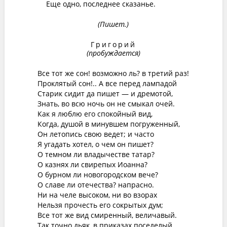
Еще одно, последнее сказанье.
(Пишет.)
Григорий
(пробуждается)
Все тот же сон! возможно ль? в третий раз!
Проклятый сон!.. А все перед лампадой
Старик сидит да пишет — и дремотой,
Знать, во всю ночь он не смыкал очей.
Как я люблю его спокойный вид,
Когда, душой в минувшем погруженный,
Он летопись свою ведет; и часто
Я угадать хотел, о чем он пишет?
О темном ли владычестве татар?
О казнях ли свирепых Иоанна?
О бурном ли новогородском вече?
О славе ли отечества? напрасно.
Ни на челе высоком, ни во взорах
Нельзя прочесть его сокрытых дум;
Все тот же вид смиренный, величавый.
Так точно дьяк, в приказах поседелый,