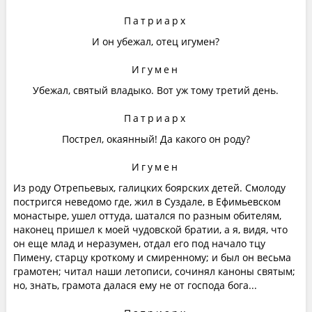
Патриарх
И он убежал, отец игумен?
Игумен
Убежал, святый владыко. Вот уж тому третий день.
Патриарх
Пострел, окаянный! Да какого он роду?
Игумен
Из роду Отрепьевых, галицких боярских детей. Смолоду
постригся неведомо где, жил в Суздале, в Ефимьевском
монастыре, ушел оттуда, шатался по разным обителям,
наконец пришел к моей чудовской братии, а я, видя, что
он еще млад и неразумен, отдал его под начало тцу
Пимену, старцу кроткому и смиренному; и был он весьма
грамотен; читал наши летописи, сочинял каноны святым;
но, знать, грамота далася ему не от господа бога...