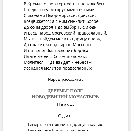
В Кремле отпев торжественно молебен,
Предшествуем хоругвями святыми,
С иконами Владимирской, Донской,
Воздвижется; а с ним синклит, бояре,
Да сонм дворян, да выборные люди
И весь народ московский православный,
Мы все пойдем молить царицу вновь,
Да сжалится над сирою Москвою
И на венец благословит Бориса.
Идите же вы с богом по домам,
Молитеся — да взыдет к небесам
Усердная молитва православных.
Народ расходится.
ДЕВИЧЬЕ ПОЛЕ
НОВОДЕВИЧИЙ МОНАСТЫРЬ
Народ
.
Один
Теперь они пошли к царице в келью,
Туда вошли Борис и патриарх