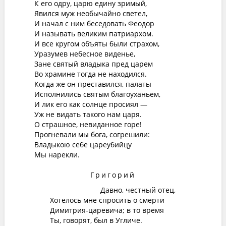
К его одру, царю едину зримый,
Явился муж необычайно светел,
И начал с ним беседовать Феодор
И называть великим патриархом.
И все кругом объяты были страхом,
Уразумев небесное виденье,
Зане святый владыка пред царем
Во храмине тогда не находился.
Когда же он преставился, палаты
Исполнились святым благоуханьем,
И лик его как солнце просиял —
Уж не видать такого нам царя.
О страшное, невиданное горе!
Прогневали мы бога, согрешили:
Владыкою себе цареубийцу
Мы нарекли.
Григорий
Давно, честный отец,
Хотелось мне спросить о смерти
Димитрия-царевича; в то время
Ты, говорят, был в Угличе.