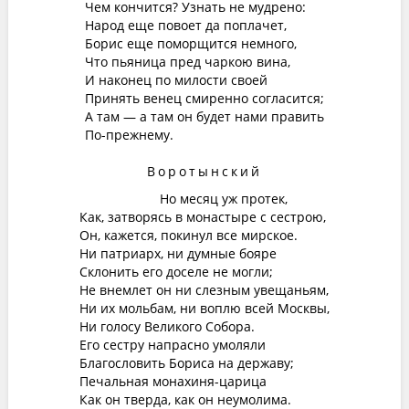
Чем кончится? Узнать не мудрено:
Народ еще повоет да поплачет,
Борис еще поморщится немного,
Что пьяница пред чаркою вина,
И наконец по милости своей
Принять венец смиренно согласится;
А там — а там он будет нами править
По-прежнему.
Воротынский
Но месяц уж протек,
Как, затворясь в монастыре с сестрою,
Он, кажется, покинул все мирское.
Ни патриарх, ни думные бояре
Склонить его доселе не могли;
Не внемлет он ни слезным увещаньям,
Ни их мольбам, ни воплю всей Москвы,
Ни голосу Великого Собора.
Его сестру напрасно умоляли
Благословить Бориса на державу;
Печальная монахиня-царица
Как он тверда, как он неумолима.