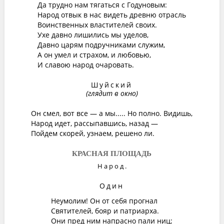
Да трудно нам тягаться с Годуновым:
Народ отвык в нас видеть древню отрасль
Воинственных властителей своих.
Ухе давно лишились мы уделов,
Давно царям подручниками служим,
А он умел и страхом, и любовью,
И славою народ очаровать.
Шуйский
(глядит в окно)
Он смел, вот все — а мы..... Но полно. Видишь,
Народ идет, рассыпавшись, назад —
Пойдем скорей, узнаем, решено ли.
КРАСНАЯ ПЛОЩАДЬ
Народ
.
Один
Неумолим! Он от себя прогнал
Святителей, бояр и патриарха.
Они пред ним напрасно пали ниц;