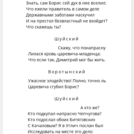
Знать, сам Борис сей дух в нее вселил;
Что ежели правитель в самом деле
Державными заботами наскучил
И на престол безвластный не взойдет?
Что скажешь ты?
Шуйский
Скажу, что понапрасну
Лилася кровь царевича-младенца;
Что если так, Димитрий мог бы жить.
Воротынский
Ужасное злодейство! Полно, точно ль
Царевича сгубил Борис?
Шуйский
А кто же?
Кто подкупал напрасно Чепчугова?
Кто подослал обоих Битяговских
С Качаловым? Я в Углич послан был
Исследовать на месте это дело: