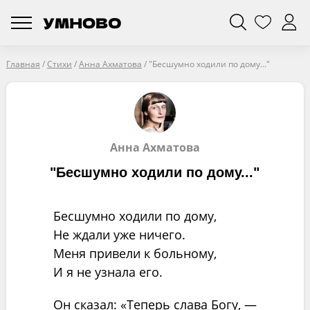
Главная
/
Стихи
/
Анна Ахматова
/
"Беcшумно ходили по дому..."
Анна Ахматова
"Беcшумно ходили по дому..."
Бесшумно ходили по дому,
Не ждали уже ничего.
Меня привели к больному,
И я не узнала его.
Он сказал: «Теперь слава Богу, —