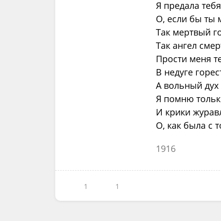
Я предала тебя
О, если бы ты 
Так мертвый г
Так ангел смер
Прости меня т
В недуге горес
А вольный дух
Я помню только
И крики журавл
О, как была с 
1916
1
1