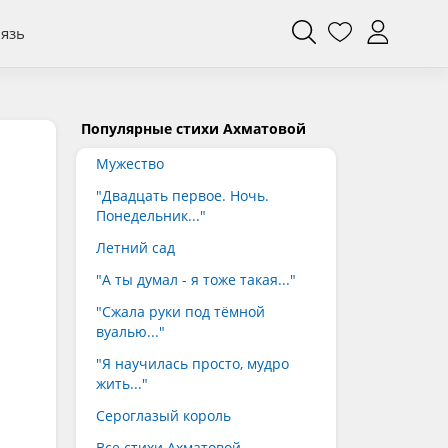
вязь
Популярные стихи Ахматовой
Мужество
"Двадцать первое. Ночь.
Понедельник..."
Летний сад
"А ты думал - я тоже такая..."
"Сжала руки под тёмной
вуалью..."
"Я научилась просто, мудро
жить..."
Сероглазый король
Все стихи Ахматовой