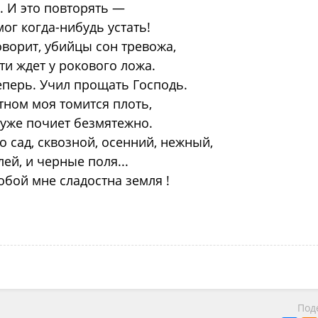
. И это повторять —
мог когда-нибудь устать!
оворит, убийцы сон тревожа,
ти ждет у рокового ложа.
еперь. Учил прощать Господь.
тном моя томится плоть,
 уже почиет безмятежно.
 сад, сквозной, осенний, нежный,
ей, и черные поля...
тобой мне сладостна земля !
Под