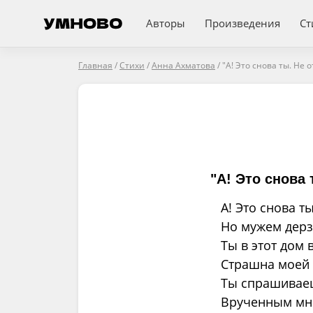
Авторы
Произведения
Ст
Главная
/
Стихи
/
Анна Ахматова
/
"А! Это снова ты. Не 
"А! Это снова
А! Это снова 
Но мужем дерз
Ты в этот дом 
Страшна моей 
Ты спрашиваеш
Врученным мн