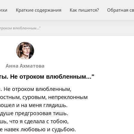
ихи
Краткие содержания
Как пишется?
Обратная с
отроком влюбленным..."
Анна Ахматова
 ты. Не отроком влюбленным..."
ты. Не отроком влюбленным,
остным, суровым, непреклонным
вошел и на меня глядишь.
душе предгрозовая тишь.
ь, что я сделала с тобою,
е навек любовью и судьбою.