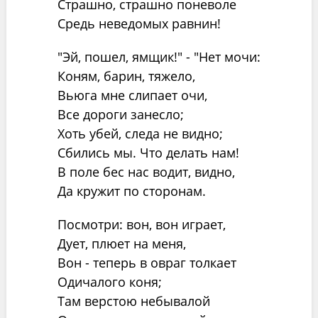
Страшно, страшно поневоле
Средь неведомых равнин!
"Эй, пошел, ямщик!" - "Нет мочи:
Коням, барин, тяжело,
Вьюга мне слипает очи,
Все дороги занесло;
Хоть убей, следа не видно;
Сбились мы. Что делать нам!
В поле бес нас водит, видно,
Да кружит по сторонам.
Посмотри: вон, вон играет,
Дует, плюет на меня,
Вон - теперь в овраг толкает
Одичалого коня;
Там верстою небывалой