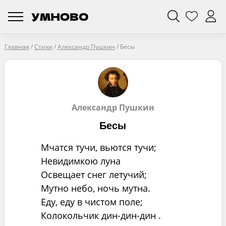
Главная
/
Стихи
/
Александр Пушкин
/
Бесы
Александр Пушкин
Бесы
Мчатся тучи, вьются тучи;
Невидимкою луна
Освещает снег летучий;
Мутно небо, ночь мутна.
Еду, еду в чистом поле;
Колокольчик дин-дин-дин .