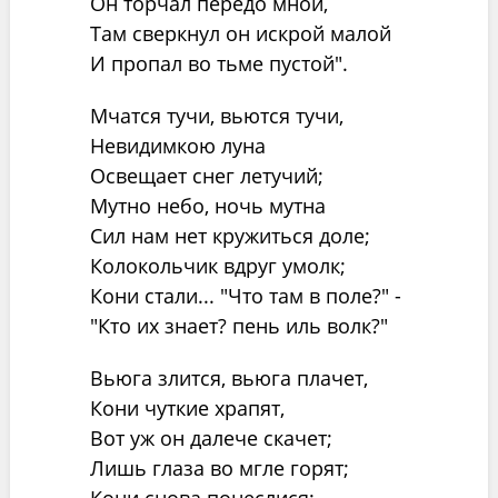
Он торчал передо мной,
Там сверкнул он искрой малой
И пропал во тьме пустой".
Мчатся тучи, вьются тучи,
Невидимкою луна
Освещает снег летучий;
Мутно небо, ночь мутна
Сил нам нет кружиться доле;
Колокольчик вдруг умолк;
Кони стали... "Что там в поле?" -
"Кто их знает? пень иль волк?"
Вьюга злится, вьюга плачет,
Кони чуткие храпят,
Вот уж он далече скачет;
Лишь глаза во мгле горят;