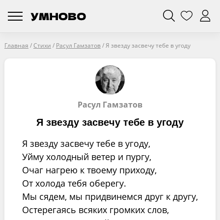
Главная
/
Стихи
/
Расул Гамзатов
/
Я звезду засвечу тебе в угоду
Расул Гамзатов
Я звезду засвечу тебе в угоду
Я звезду засвечу тебе в угоду,
Уйму холодный ветер и пургу,
Очаг нагрею к твоему приходу,
От холода тебя оберегу.
Мы сядем, мы придвинемся друг к другу,
Остерегаясь всяких громких слов,