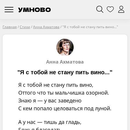
Главная
/
Стихи
/
Анна Ахматова
/
"Я с тобой не стану пить вино..."
Анна Ахматова
"Я с тобой не стану пить вино..."
Я с тобой не стану пить вино,
Оттого что ты мальчишка озорной.
Знаю я — у вас заведено
С кем попало целоваться под луной.
А у нас — тишь да гладь,
Божья благодать.